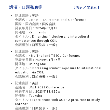
講演・口頭発表等
【 表示 ／
非表示
】
記述言語：
英語
会議名：
28th NELTA International Conference
国際・国内会議：
国際会議
発表年月日：
2024年02月18日
開催地：
Kathmandu
タイトル：
Enhancing inclusion and intercultural
competences through COIL
会議種別：
口頭発表（一般）
記述言語：
英語
会議名：
43rd Thailand TESOL Conference
発表年月日：
2024年01月26日
開催地：
Chiang Mai
タイトル：
Increasing student exposure to international
education via COIL
会議種別：
口頭発表（一般）
記述言語：
英語
会議名：
JALT 2023 Conference
発表年月日：
2023年11月25日
開催地：
Tsukuba
タイトル：
Experiences with COIL: A precursor to study
abroad?
会議種別：
口頭発表（一般）