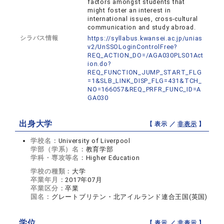
factors amongst students that
might foster an interest in
international issues, cross-cultural
communication and study abroad.
シラバス情報
https://syllabus.kwansei.ac.jp/unias
v2/UnSSOLoginControlFree?
REQ_ACTION_DO=/AGA030PLS01Act
ion.do?
REQ_FUNCTION_JUMP_START_FLG
=1&SLB_LINK_DISP_FLG=431&TCH_
NO=166057&REQ_PRFR_FUNC_ID=A
GA030
出身大学
【 表示 ／
非表示
】
学校名：
University of Liverpool
学部（学系）名：
教育学部
学科・専攻等名：
Higher Education
学校の種類：
大学
卒業年月：
2017年07月
卒業区分：
卒業
国名：
グレートブリテン・北アイルランド連合王国(英国)
学位
【 表示 ／
非表示
】