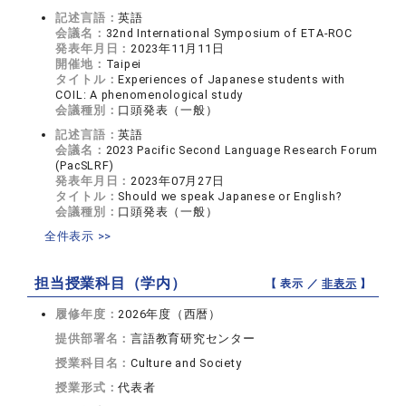
記述言語：
英語
会議名：
32nd International Symposium of ETA-ROC
発表年月日：
2023年11月11日
開催地：
Taipei
タイトル：
Experiences of Japanese students with
COIL: A phenomenological study
会議種別：
口頭発表（一般）
記述言語：
英語
会議名：
2023 Pacific Second Language Research Forum
(PacSLRF)
発表年月日：
2023年07月27日
タイトル：
Should we speak Japanese or English?
会議種別：
口頭発表（一般）
全件表示 >>
担当授業科目（学内）
【 表示 ／
非表示
】
履修年度：
2026年度（西暦）
提供部署名：
言語教育研究センター
授業科目名：
Culture and Society
授業形式：
代表者