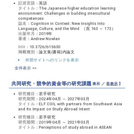
記述言語：
英語
タイトル：
The Japanese higher education learning
environment: Challenges in building intercultural
competences
誌名：
Cognition in Context: New Insights Into
Language, Culture, and the Mind （頁 163 ～ 172）
出版年月：
2019年
著者：
Andrew Nowlan
DOI：
10.3726/b15630
掲載種別：
論文集(書籍)内論文
外部サイトへのリンクを表示
全件表示 >>
共同研究・競争的資金等の研究課題
【 表示 ／
非表示
】
研究種目：
若手研究
研究期間：
2024年04月 ～ 2027年03月
タイトル：
ELF COIL with partners from Southeast Asia
and Its Impact on Study Abroad Intent
研究種目：
若手研究
研究期間：
2019年04月 ～ 2021年03月
タイトル：
Perceptions of study abroad in ASEAN