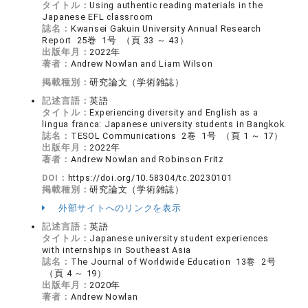
タイトル：
Using authentic reading materials in the
Japanese EFL classroom
誌名：
Kwansei Gakuin University Annual Research
Report 25巻 1号 （頁 33 ～ 43）
出版年月：
2022年
著者：
Andrew Nowlan and Liam Wilson
掲載種別：
研究論文（学術雑誌）
記述言語：
英語
タイトル：
Experiencing diversity and English as a
lingua franca: Japanese university students in Bangkok.
誌名：
TESOL Communications 2巻 1号 （頁 1 ～ 17）
出版年月：
2022年
著者：
Andrew Nowlan and Robinson Fritz
DOI：
https://doi.org/10.58304/tc.20230101
掲載種別：
研究論文（学術雑誌）
外部サイトへのリンクを表示
記述言語：
英語
タイトル：
Japanese university student experiences
with internships in Southeast Asia
誌名：
The Journal of Worldwide Education 13巻 2号
（頁 4 ～ 19）
出版年月：
2020年
著者：
Andrew Nowlan