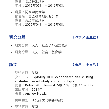
職名：
言語特別講師
年月：
2012年09月 ～ 2016年03月
所属：
関西学院大学
部署名：
言語教育研究センター
職名：
英語常勤講師
年月：
2009年04月 ～ 2012年08月
研究分野
【 表示 ／
非表示
】
研究分野：
人文・社会 / 外国語教育
研究分野：
人文・社会 / 教育学
論文
【 表示 ／
非表示
】
記述言語：
英語
タイトル：
Exploring COIL experiences and shifting
attitudes toward study abroad in Japan
誌名：
Kobe JALT Journal 5巻 1号 （頁 16 ～ 33）
出版年月：
2024年
著者：
Andrew Nowlan
掲載種別：
研究論文（学術雑誌）
記述言語：
英語