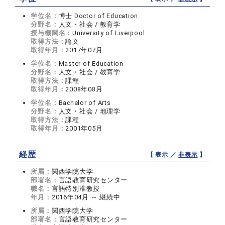
学位名：
博士 Doctor of Education
分野名：
人文・社会 / 教育学
授与機関名：
University of Liverpool
取得方法：
論文
取得年月：
2017年07月
学位名：
Master of Education
分野名：
人文・社会 / 教育学
取得方法：
課程
取得年月：
2008年08月
学位名：
Bachelor of Arts
分野名：
人文・社会 / 地理学
取得方法：
課程
取得年月：
2001年05月
経歴
【 表示 ／
非表示
】
所属：
関西学院大学
部署名：
言語教育研究センター
職名：
言語特別准教授
年月：
2016年04月 ～ 継続中
所属：
関西学院大学
部署名：
言語教育研究センター