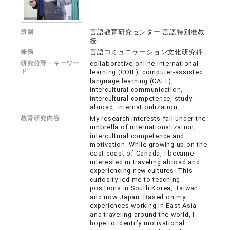
所属
言語教育研究センター 言語特別准教
授
兼務
言語コミュニケーション文化研究科
研究分野・キーワー
collaborative online international
ド
learning (COIL), computer-assisted
language learning (CALL),
intercultural communication,
intercultural competence, study
abroad, internationlization
教育研究内容
My research interests fall under the
umbrella of internationalization,
intercultural competence and
motivation. While growing up on the
east coast of Canada, I became
interested in traveling abroad and
experiencing new cultures. This
curiosity led me to teaching
positions in South Korea, Taiwan
and now Japan. Based on my
experiences working in East Asia
and traveling around the world, I
hope to identify motivational