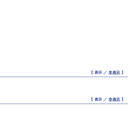
【 表示 ／
非表示
】
【 表示 ／
非表示
】