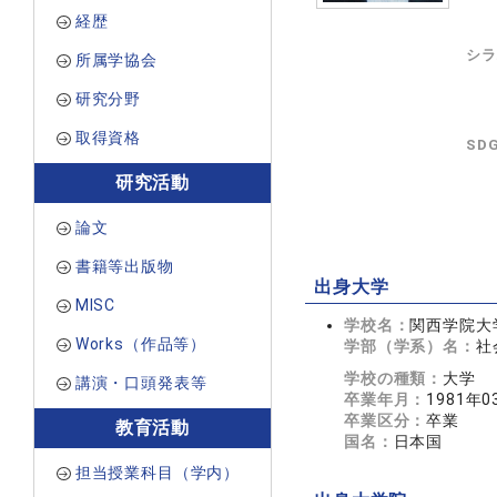
経歴
シラ
所属学協会
研究分野
取得資格
SD
研究活動
論文
書籍等出版物
出身大学
MISC
学校名：
関西学院大
Works（作品等）
学部（学系）名：
社
学校の種類：
大学
講演・口頭発表等
卒業年月：
1981年0
卒業区分：
卒業
教育活動
国名：
日本国
担当授業科目（学内）