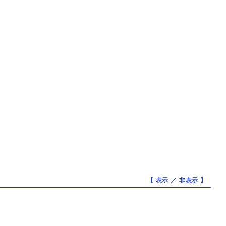
【 表示 ／
非表示
】