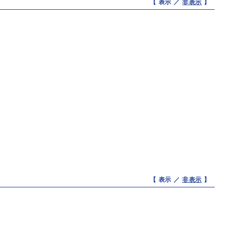
【 表示 ／
非表示
】
【 表示 ／
非表示
】