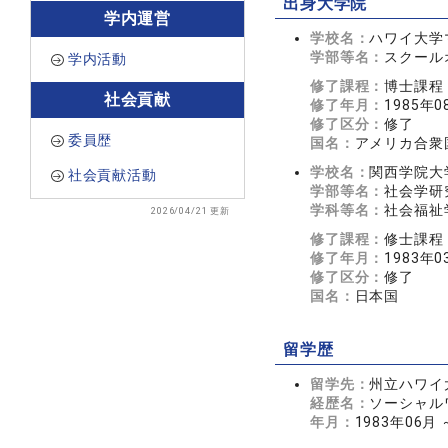
出身大学院
学内運営
学校名：
ハワイ大学
学部等名：
スクール
学内活動
修了課程：
博士課程
社会貢献
修了年月：
1985年0
修了区分：
修了
委員歴
国名：
アメリカ合衆
学校名：
関西学院大
社会貢献活動
学部等名：
社会学研
学科等名：
社会福祉
2026/04/21 更新
修了課程：
修士課程
修了年月：
1983年0
修了区分：
修了
国名：
日本国
留学歴
留学先：
州立ハワイ
経歴名：
ソーシャル
年月：
1983年06月 