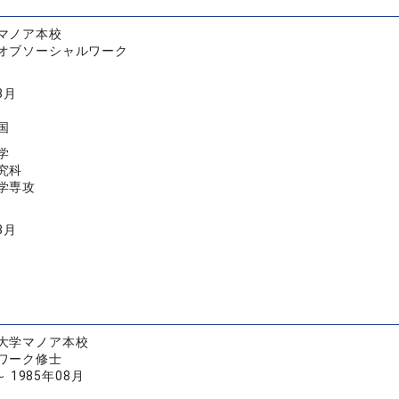
マノア本校
オブソーシャルワーク
8月
国
学
究科
学専攻
3月
大学マノア本校
ワーク修士
～ 1985年08月