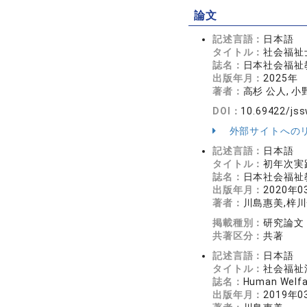
論文
記述言語：
日本語
タイトル：
社会福祉
誌名：
日本社会福祉教育
出版年月：
2025年
著者：
高杉 公人, 小
DOI：
10.69422/jss
外部サイトへの
記述言語：
日本語
タイトル：
初年次実
誌名：
日本社会福祉教
出版年月：
2020年0
著者：
川島惠美,梓川
掲載種別：
研究論文
共著区分：
共著
記述言語：
日本語
タイトル：
社会福祉
誌名：
Human Welf
出版年月：
2019年0