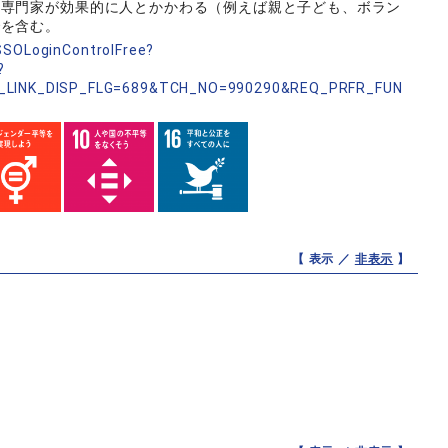
非専門家が効果的に人とかかわる（例えば親と子ども、ボラン
でを含む。
nSSOLoginControlFree?
?
_LINK_DISP_FLG=689&TCH_NO=990290&REQ_PRFR_FUN
【 表示 ／
非表示
】