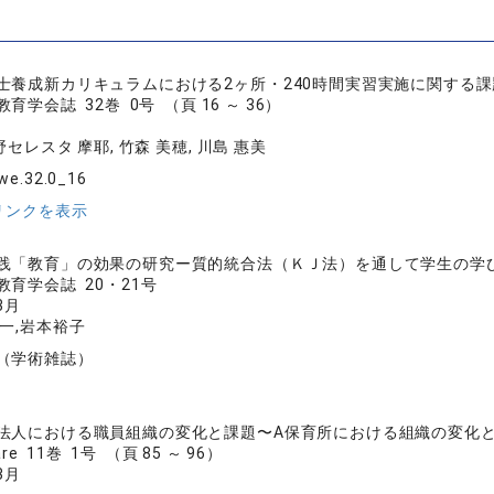
士養成新カリキュラムにおける2ヶ所・240時間実習実施に関する
学会誌 32巻 0号 （頁 16 ～ 36）
野セレスタ 摩耶, 竹森 美穂, 川島 惠美
we.32.0_16
リンクを表示
践「教育」の効果の研究ー質的統合法（ＫＪ法）を通して学生の学
育学会誌 20・21号
3月
一,岩本裕子
（学術雑誌）
法人における職員組織の変化と課題〜A保育所における組織の変化
are 11巻 1号 （頁 85 ～ 96）
3月