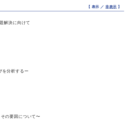
【 表示 ／
非表示
】
課題解決に向けて
びを分析するー
とその要因について〜