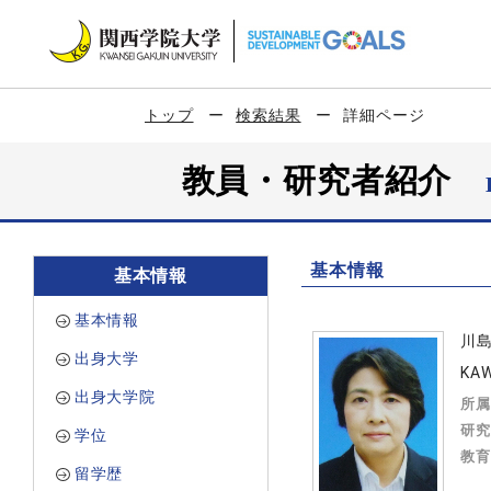
トップ
検索結果
詳細ページ
教員・研究者紹介
基本情報
基本情報
基本情報
川
出身大学
KAW
出身大学院
所属
研究
学位
教育
留学歴