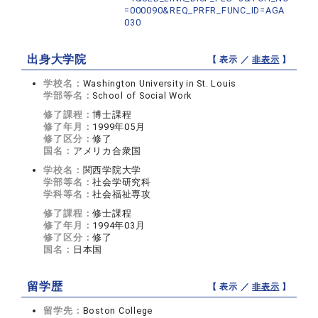
=000090&REQ_PRFR_FUNC_ID=AGA
030
出身大学院
【 表示 ／
非表示
】
学校名：
Washington University in St. Louis
学部等名：
School of Social Work
修了課程：
博士課程
修了年月：
1999年05月
修了区分：
修了
国名：
アメリカ合衆国
学校名：
関西学院大学
学部等名：
社会学研究科
学科等名：
社会福祉専攻
修了課程：
修士課程
修了年月：
1994年03月
修了区分：
修了
国名：
日本国
留学歴
【 表示 ／
非表示
】
留学先：
Boston College