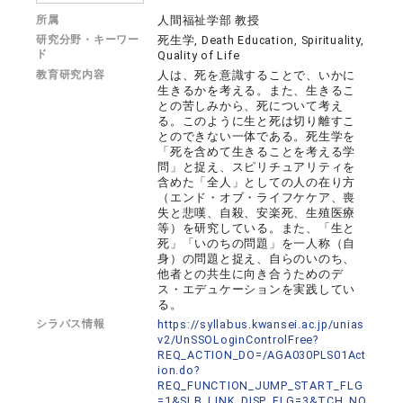
所属
人間福祉学部 教授
研究分野・キーワー
死生学, Death Education, Spirituality,
ド
Quality of Life
教育研究内容
人は、死を意識することで、いかに
生きるかを考える。また、生きるこ
との苦しみから、死について考え
る。このように生と死は切り離すこ
とのできない一体である。死生学を
「死を含めて生きることを考える学
問」と捉え、スピリチュアリティを
含めた「全人」としての人の在り方
（エンド・オブ・ライフケケア、喪
失と悲嘆、自殺、安楽死、生殖医療
等）を研究している。また、「生と
死」「いのちの問題」を一人称（自
身）の問題と捉え、自らのいのち、
他者との共生に向き合うためのデ
ス・エデュケーションを実践してい
る。
シラバス情報
https://syllabus.kwansei.ac.jp/unias
v2/UnSSOLoginControlFree?
REQ_ACTION_DO=/AGA030PLS01Act
ion.do?
REQ_FUNCTION_JUMP_START_FLG
=1&SLB_LINK_DISP_FLG=3&TCH_NO