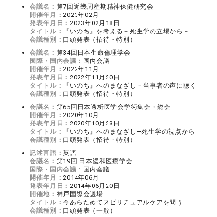
会議名：
第7回近畿周産期精神保健研究会
開催年月：
2023年02月
発表年月日：
2023年02月18日
タイトル：
『いのち』を考える－死生学の立場から－
会議種別：
口頭発表（招待・特別）
会議名：
第34回日本生命倫理学会
国際・国内会議：
国内会議
開催年月：
2022年11月
発表年月日：
2022年11月20日
タイトル：
『いのち』へのまなざし－当事者の声に聴く
会議種別：
口頭発表（招待・特別）
会議名：
第65回日本透析医学会学術集会・総会
開催年月：
2020年10月
発表年月日：
2020年10月23日
タイトル：
『いのち』へのまなざし―死生学の視点から
会議種別：
口頭発表（招待・特別）
記述言語：
英語
会議名：
第19回 日本緩和医療学会
国際・国内会議：
国内会議
開催年月：
2014年06月
発表年月日：
2014年06月20日
開催地：
神戸国際会議場
タイトル：
今あらためてスピリチュアルケアを問う
会議種別：
口頭発表（一般）