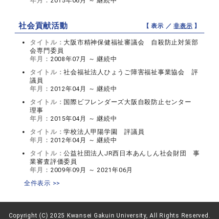
年月：
2015年06月 ～ 継続中
社会貢献活動
【 表示 ／
非表示
】
タイトル：
大阪市精神保健福祉審議会 自殺防止対策部
会専門委員
年月：
2008年07月 ～ 継続中
タイトル：
社会福祉法人ひょうご障害福祉事業協会 評
議員
年月：
2012年04月 ～ 継続中
タイトル：
国際ビフレンダーズ大阪自殺防止センター
理事
年月：
2015年04月 ～ 継続中
タイトル：
学校法人甲陽学園 評議員
年月：
2012年04月 ～ 継続中
タイトル：
公益社団法人JR西日本あんしん社会財団 事
業審査評価委員
年月：
2009年09月 ～ 2021年06月
全件表示 >>
Copyright (C) 2025 Kwansei Gakuin University, All Rights Reserved.