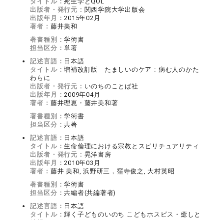
タイトル：
死生学とQOL
出版者・発行元：
関西学院大学出版会
出版年月：
2015年02月
著者：
藤井美和
著書種別：
学術書
担当区分：
単著
記述言語：
日本語
タイトル：
増補改訂版 たましいのケア：病む人のかた
わらに
出版者・発行元：
いのちのことば社
出版年月：
2009年04月
著者：
藤井理恵・藤井美和著
著書種別：
学術書
担当区分：
共著
記述言語：
日本語
タイトル：
生命倫理における宗教とスピリチュアリティ
出版者・発行元：
晃洋書房
出版年月：
2010年03月
著者：
藤井 美和, 浜野研三，窪寺俊之, 大村英昭
著書種別：
学術書
担当区分：
共編者(共編著者)
記述言語：
日本語
タイトル：
輝く子どものいのち こどもホスピス・癒しと