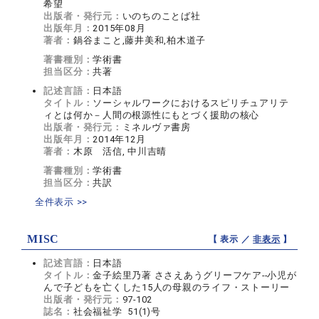
希望
出版者・発行元：
いのちのことば社
出版年月：
2015年08月
著者：
鍋谷まこと,藤井美和,柏木道子
著書種別：
学術書
担当区分：
共著
記述言語：
日本語
タイトル：
ソーシャルワークにおけるスピリチュアリテ
ィとは何か－人間の根源性にもとづく援助の核心
出版者・発行元：
ミネルヴァ書房
出版年月：
2014年12月
著者：
木原 活信, 中川吉晴
著書種別：
学術書
担当区分：
共訳
全件表示 >>
MISC
【 表示 ／
非表示
】
記述言語：
日本語
タイトル：
金子絵里乃著 ささえあうグリーフケア--小児が
んで子どもを亡くした15人の母親のライフ・ストーリー
出版者・発行元：
97-102
誌名：
社会福祉学 51(1)号