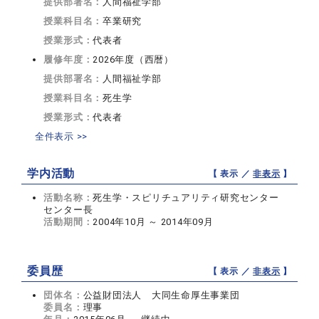
提供部署名：
人間福祉学部
授業科目名：
卒業研究
授業形式：
代表者
履修年度：
2026年度（西暦）
提供部署名：
人間福祉学部
授業科目名：
死生学
授業形式：
代表者
全件表示 >>
学内活動
【 表示 ／
非表示
】
活動名称：
死生学・スピリチュアリティ研究センター
センター長
活動期間：
2004年10月 ～ 2014年09月
委員歴
【 表示 ／
非表示
】
団体名：
公益財団法人 大同生命厚生事業団
委員名：
理事