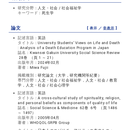
研究分野：
人文・社会 / 社会福祉学
キーワード：
死生学
論文
【 表示 ／
非表示
】
記述言語：
英語
タイトル：
University Students’ Views on Life and Death
: Analysis of a Death Education Program in Japan
誌名：
Kwansei Gakuin University Social Science Review
28巻 （頁 1 ～ 21）
出版年月：
2024年02月
著者：
Miwa Fujii
掲載種別：
研究論文（大学，研究機関等紀要）
専門分野：
人文・社会 / 社会福祉学，人文・社会 / 教育
学，人文・社会 / 社会心理学
記述言語：
英語
タイトル：
A cross-cultural study of spirituality, religion,
and personal beliefs as components of quality of life
誌名：
Social Science & Medicine 62巻 6号 （頁 1486
～ 1497）
出版年月：
2005年04月
著者：
WHOQOL-SRPB Group