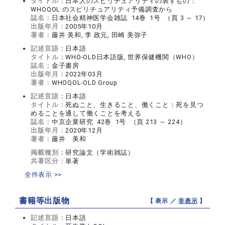
タイトル：
日本人のスピリチュアリティの表すもの：
WHOQOL のスピリチュアリティ予備調査から
誌名：
日本社会精神医学会雑誌 14巻 1号 （頁 3 ～ 17）
出版年月：
2005年10月
著者：
藤井 美和, 李 政元, 田崎 美弥子
記述言語：
日本語
タイトル：
WHO-OLD日本語版, 世界保健機関（WHO）
誌名：
金子書房
出版年月：
2022年03月
著者：
WHOQOL-OLD Group
記述言語：
日本語
タイトル：
死ぬこと、生きること、働くこと：死を見つ
めることを通して働くことを考える
誌名：
中京企業研究 42巻 1号 （頁 213 ～ 224）
出版年月：
2020年12月
著者：
藤井 美和
掲載種別：
研究論文（学術雑誌）
共著区分：
単著
全件表示 >>
書籍等出版物
【 表示 ／
非表示
】
記述言語：
日本語