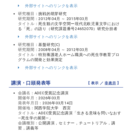
外部サイトへのリンクを表示
研究種目：
挑戦的萌芽研究
研究期間：
2012年04月 ～ 2015年03月
タイトル：
死生観の文学空間ー現代北欧児童文学におけ
る「死」の語り（研究課題番号24652070）研究分担者
外部サイトへのリンクを表示
研究種目：
基盤研究(C)
研究期間：
2008年04月 ～ 2012年03月
タイトル：
特別養護老人ホーム職員への死生学教育プロ
グラムの開発と効果測定
外部サイトへのリンクを表示
講演・口頭発表等
【 表示 ／
非表示
】
会議名：
ADEC受賞記念講演
開催年月：
2026年03月
発表年月日：
2026年03月14日
開催地：
関西学院大学 西宮
タイトル：
ADEC受賞記念講演「生きる意味を問いなおす
―死生学の展開—」
会議種別：
公開講演，セミナー，チュートリアル，講
習，講義等