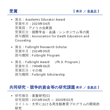
受賞
【 表示 ／
非表示
】
賞名：
Academic Educator Award
受賞年月：
2025年04月
受賞国：
アメリカ合衆国
受賞区分：
国際学会・会議・シンポジウム等の賞
授与機関：
Association for Death Education and
Couseling
賞名：
Fulbright Research Scholar
受賞年月：
2024年09月
授与機関：
Fulbright Program
賞名：
Fulbright Award （Ph.D. Program )
受賞年月：
1994年06月
受賞区分：
その他
授与機関：
Fulbright Scholarship
共同研究・競争的資金等の研究課題
【 表示 ／
非表示
】
研究種目：
基盤研究(C)
研究期間：
2016年04月 ～ 2020年03月
タイトル：
大学における死生観教育プログラムの開発的
研究