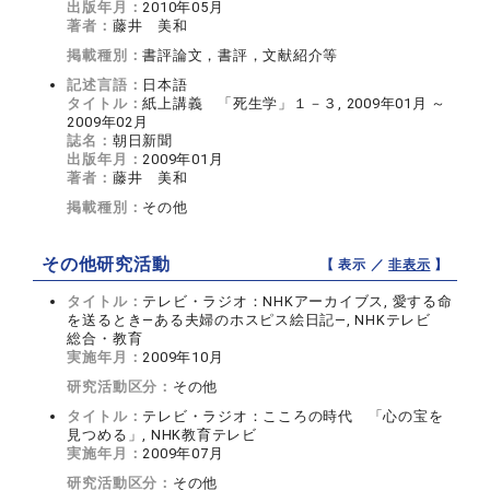
出版年月：
2010年05月
著者：
藤井 美和
掲載種別：
書評論文，書評，文献紹介等
記述言語：
日本語
タイトル：
紙上講義 「死生学」１－３, 2009年01月 ～
2009年02月
誌名：
朝日新聞
出版年月：
2009年01月
著者：
藤井 美和
掲載種別：
その他
その他研究活動
【 表示 ／
非表示
】
タイトル：
テレビ・ラジオ：NHKアーカイブス, 愛する命
を送るとき―ある夫婦のホスピス絵日記―, NHKテレビ
総合・教育
実施年月：
2009年10月
研究活動区分：
その他
タイトル：
テレビ・ラジオ：こころの時代 「心の宝を
見つめる」, NHK教育テレビ
実施年月：
2009年07月
研究活動区分：
その他