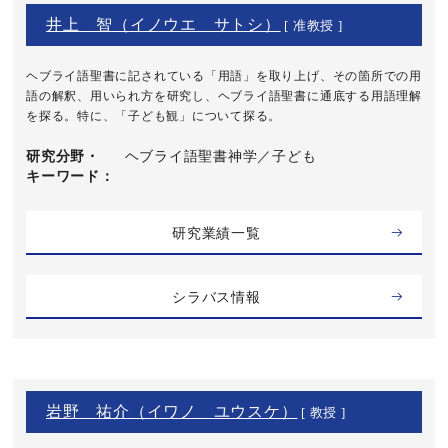
井上 智（イノウエ サトシ）
[ 准教授 ]
ヘブライ語聖書に記されている「用語」を取り上げ、その箇所での用
語の解釈、用いられ方を研究し、ヘブライ語聖書に通底する用語理解
を探る。特に、「子ども観」について探る。
研究分野・
ヘブライ語聖書神学／子ども
キーワード
研究業績一覧
シラバス情報
岩野 祐介（イワノ ユウスケ）
[ 教授 ]