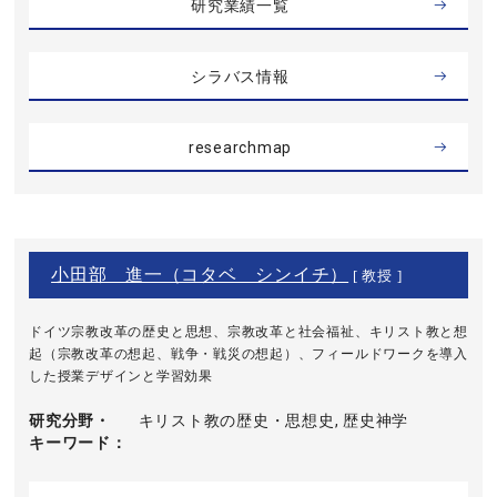
研究業績一覧
シラバス情報
researchmap
小田部 進一（コタベ シンイチ）
[ 教授 ]
ドイツ宗教改革の歴史と思想、宗教改革と社会福祉、キリスト教と想
起（宗教改革の想起、戦争・戦災の想起）、フィールドワークを導入
した授業デザインと学習効果
研究分野・
キリスト教の歴史・思想史, 歴史神学
キーワード