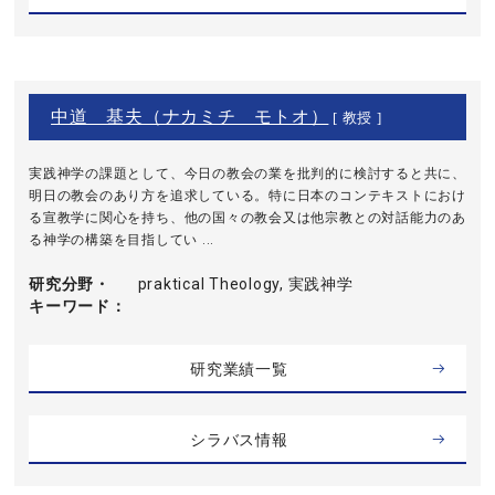
中道 基夫（ナカミチ モトオ）
[ 教授 ]
実践神学の課題として、今日の教会の業を批判的に検討すると共に、
明日の教会のあり方を追求している。特に日本のコンテキストにおけ
る宣教学に関心を持ち、他の国々の教会又は他宗教との対話能力のあ
る神学の構築を目指してい ...
研究分野・
praktical Theology, 実践神学
キーワード
研究業績一覧
シラバス情報