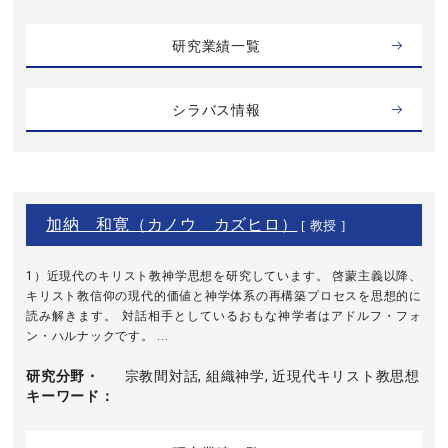
研究業績一覧
シラバス情報
加納 和寛（カノウ カズヒロ）
[ 教授 ]
1）近現代のキリスト教神学思想を研究しています。 啓蒙主義以降、
キリスト教信仰の現代的価値と神学体系の再構築プロセスを思想的に
読み解きます。 対話相手としているおもな神学者はアドルフ・フォ
ン・ハルナックです。 ...
研究分野・
宗教間対話, 組織神学, 近現代キリスト教思想
キーワード