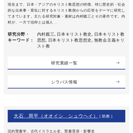
現在まで、日本・アジアのキリスト教思想の特徴、特に歴史的・社会
的な出来事・変化に対するキリスト教側からの応答をテーマに研究し
てきています。主たる研究対象・素材は内村鑑三とその著作です。内
村が、一方で信仰とは個人 ...
研究分野・
内村鑑三, 日本キリスト教史, 日本キリスト教
キーワード
思想, 日本キリスト教思想史, 無教会主義キリ
スト教
研究業績一覧
シラバス情報
大石 周平（オオイシ シュウヘイ）
[ 助教 ]
旧約聖書学、古代イスラエル史、聖書受容・影響史