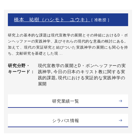
橋本 祐樹（ハシモト ユウキ）
[ 准教授 ]
研究上の基本的な課題は現代宣教学の展開とその枠組におけるD・ボ
ンヘッファーの実践神学、及びそれらの現代的な意義の検討にある。
加えて、現代の実証研究と結びついた実践神学の展開にも関心を持
ち、文献研究を基礎とした現 ...
研究分野・
現代宣教学の展開とD・ボンヘッファーの実
キーワード
践神学, 今日の日本のキリスト教に関する実
践的課題, 現代における実証的な実践神学の
展開
研究業績一覧
シラバス情報