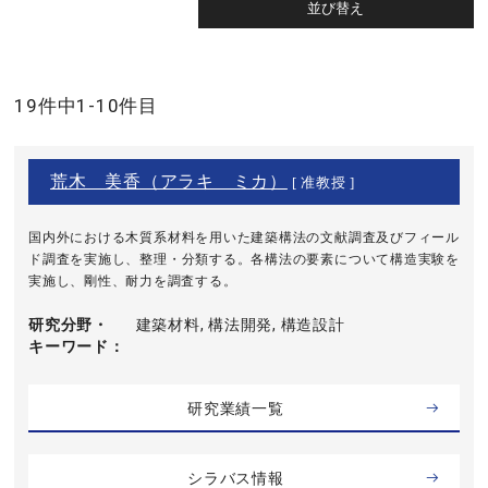
19件中1-10件目
荒木 美香（アラキ ミカ）
[ 准教授 ]
国内外における木質系材料を用いた建築構法の文献調査及びフィール
ド調査を実施し、整理・分類する。各構法の要素について構造実験を
実施し、剛性、耐力を調査する。
研究分野・
建築材料, 構法開発, 構造設計
キーワード
研究業績一覧
シラバス情報