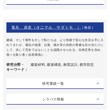
鬼丸 貞友（オニマル サダトモ ）
[ 教授 ]
建築、そして都市を介して私たちは、より快適で安心な生活を手に入
れてきたが、最近の地震、台風、噴火等の自然の脅威を目の当たりに
して、決して完全ではないことを認識させられる。自然災害を含め、
我々を取り巻く自然環境に ...
研究分野・
建築材料, 建築構造, 耐震設計, 都市防災
キーワード
研究業績一覧
シラバス情報