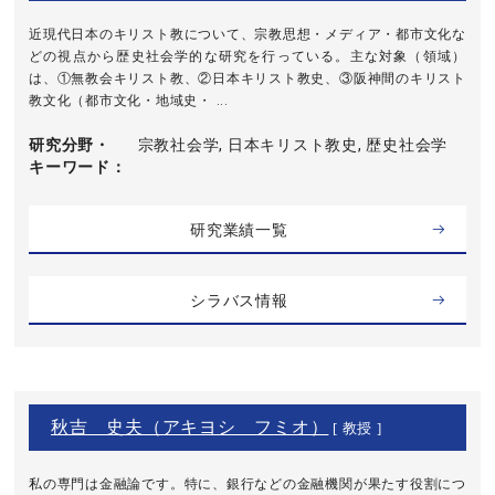
近現代日本のキリスト教について、宗教思想・メディア・都市文化な
どの視点から歴史社会学的な研究を行っている。主な対象（領域）
は、①無教会キリスト教、②日本キリスト教史、③阪神間のキリスト
教文化（都市文化・地域史・ ...
研究分野・
宗教社会学, 日本キリスト教史, 歴史社会学
キーワード
研究業績一覧
シラバス情報
秋吉 史夫（アキヨシ フミオ）
[ 教授 ]
私の専門は金融論です。特に、銀行などの金融機関が果たす役割につ