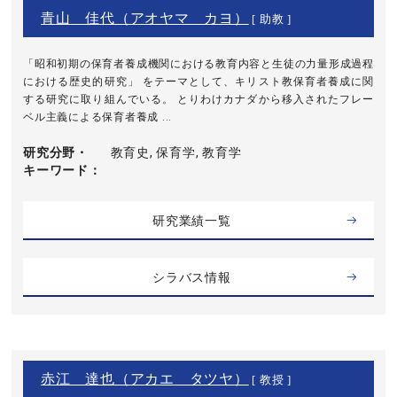
青山 佳代（アオヤマ カヨ）
[ 助教 ]
「昭和初期の保育者養成機関における教育内容と生徒の力量形成過程
における歴史的研究」 をテーマとして、キリスト教保育者養成に関
する研究に取り組んでいる。 とりわけカナダから移入されたフレー
ベル主義による保育者養成 ...
研究分野・
教育史, 保育学, 教育学
キーワード
研究業績一覧
シラバス情報
赤江 達也（アカエ タツヤ）
[ 教授 ]