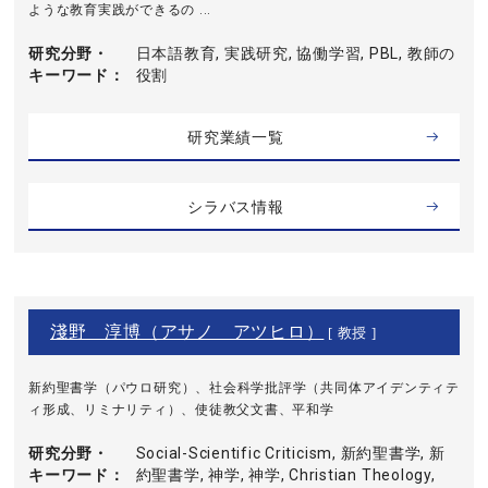
ような教育実践ができるの ...
研究分野・
日本語教育, 実践研究, 協働学習, PBL, 教師の
キーワード
役割
研究業績一覧
シラバス情報
淺野 淳博（アサノ アツヒロ）
[ 教授 ]
新約聖書学（パウロ研究）、社会科学批評学（共同体アイデンティテ
ィ形成、リミナリティ）、使徒教父文書、平和学
研究分野・
Social-Scientific Criticism, 新約聖書学, 新
キーワード
約聖書学, 神学, 神学, Christian Theology,