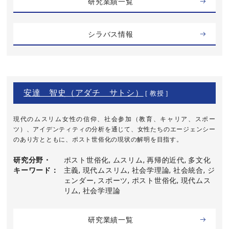
研究業績一覧
シラバス情報
安達 智史（アダチ サトシ）
[ 教授 ]
現代のムスリム女性の信仰、社会参加（教育、キャリア、スポー
ツ）、アイデンティティの分析を通じて、女性たちのエージェンシー
のあり方とともに、ポスト世俗化の現状の解明を目指す。
研究分野・
ポスト世俗化, ムスリム, 再帰的近代, 多文化
キーワード
主義, 現代ムスリム, 社会学理論, 社会統合, ジ
ェンダー, スポーツ, ポスト世俗化, 現代ムス
リム, 社会学理論
研究業績一覧