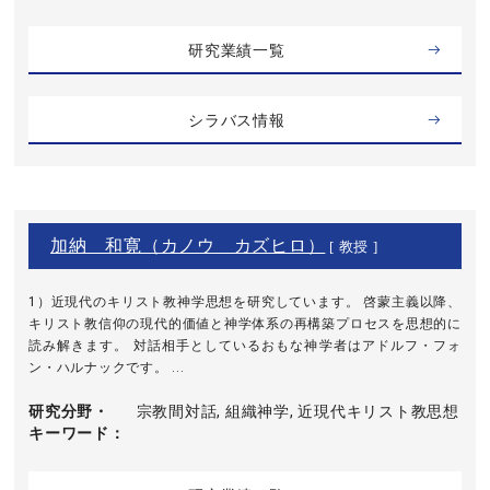
研究業績一覧
シラバス情報
加納 和寛（カノウ カズヒロ）
[ 教授 ]
1）近現代のキリスト教神学思想を研究しています。 啓蒙主義以降、
キリスト教信仰の現代的価値と神学体系の再構築プロセスを思想的に
読み解きます。 対話相手としているおもな神学者はアドルフ・フォ
ン・ハルナックです。 ...
研究分野・
宗教間対話, 組織神学, 近現代キリスト教思想
キーワード