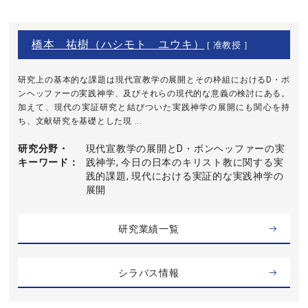
橋本 祐樹（ハシモト ユウキ）
[ 准教授 ]
研究上の基本的な課題は現代宣教学の展開とその枠組におけるD・ボ
ンヘッファーの実践神学、及びそれらの現代的な意義の検討にある。
加えて、現代の実証研究と結びついた実践神学の展開にも関心を持
ち、文献研究を基礎とした現 ...
研究分野・
現代宣教学の展開とD・ボンヘッファーの実
キーワード
践神学, 今日の日本のキリスト教に関する実
践的課題, 現代における実証的な実践神学の
展開
研究業績一覧
シラバス情報