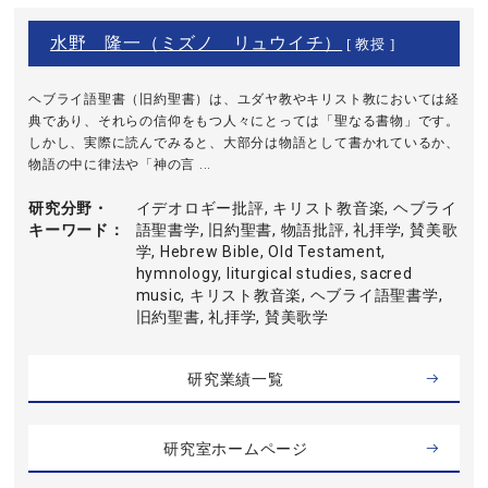
水野 隆一（ミズノ リュウイチ）
[ 教授 ]
ヘブライ語聖書（旧約聖書）は、ユダヤ教やキリスト教においては経
典であり、それらの信仰をもつ人々にとっては「聖なる書物」です。
しかし、実際に読んでみると、大部分は物語として書かれているか、
物語の中に律法や「神の言 ...
研究分野・
イデオロギー批評, キリスト教音楽, ヘブライ
キーワード
語聖書学, 旧約聖書, 物語批評, 礼拝学, 賛美歌
学, Hebrew Bible, Old Testament,
hymnology, liturgical studies, sacred
music, キリスト教音楽, ヘブライ語聖書学,
旧約聖書, 礼拝学, 賛美歌学
研究業績一覧
研究室ホームページ