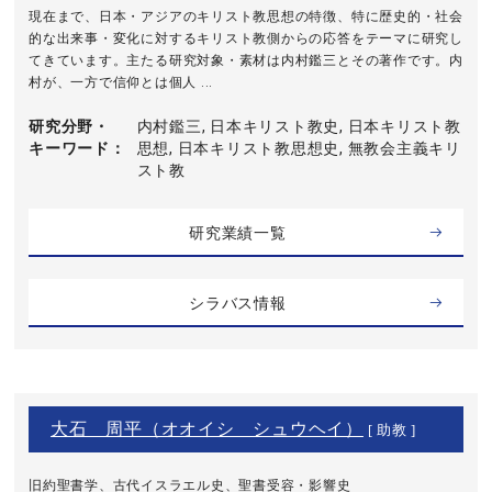
現在まで、日本・アジアのキリスト教思想の特徴、特に歴史的・社会
的な出来事・変化に対するキリスト教側からの応答をテーマに研究し
てきています。主たる研究対象・素材は内村鑑三とその著作です。内
村が、一方で信仰とは個人 ...
研究分野・
内村鑑三, 日本キリスト教史, 日本キリスト教
キーワード
思想, 日本キリスト教思想史, 無教会主義キリ
スト教
研究業績一覧
シラバス情報
大石 周平（オオイシ シュウヘイ）
[ 助教 ]
旧約聖書学、古代イスラエル史、聖書受容・影響史