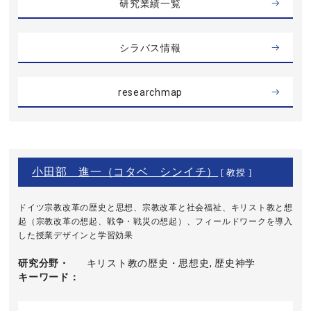
研究業績一覧
シラバス情報
researchmap
小田部 進一（コタベ シンイチ）
[ 教授 ]
ドイツ宗教改革の歴史と思想、宗教改革と社会福祉、キリスト教と想
起（宗教改革の想起、戦争・戦災の想起）、フィールドワークを導入
した授業デザインと学習効果
研究分野・
キリスト教の歴史・思想史, 歴史神学
キーワード