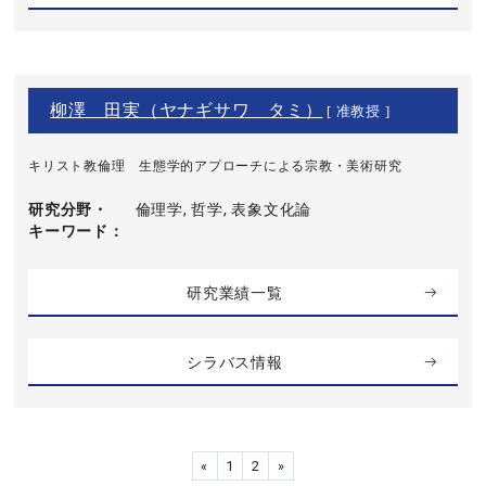
柳澤 田実（ヤナギサワ タミ）
[ 准教授 ]
キリスト教倫理 生態学的アプローチによる宗教・美術研究
研究分野・
倫理学, 哲学, 表象文化論
キーワード
研究業績一覧
シラバス情報
«
1
2
»