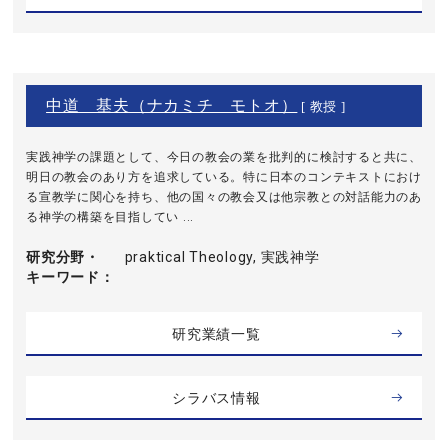
中道 基夫（ナカミチ モトオ）
[ 教授 ]
実践神学の課題として、今日の教会の業を批判的に検討すると共に、
明日の教会のあり方を追求している。特に日本のコンテキストにおけ
る宣教学に関心を持ち、他の国々の教会又は他宗教との対話能力のあ
る神学の構築を目指してい ...
研究分野・
praktical Theology, 実践神学
キーワード
研究業績一覧
シラバス情報