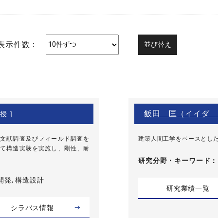
表示件数：
飯田 匡（イイダ 
授 ]
文献調査及びフィールド調査を
建築人間工学をベースとし
て構造実験を実施し、剛性、耐
研究分野・
キーワード
開発, 構造設計
研究業績一覧
シラバス情報