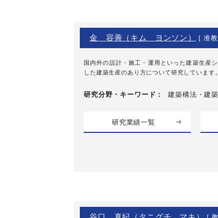
金 容善（キム ヨンソン）
[ 准教
国内外の設計・施工・運用といった建築生産シ
した建築生産のあり方について研究しています
研究分野・
キーワード
建築構法・建
研究業績一覧
谷口 真紀（タニグチ マキ）
[ 教