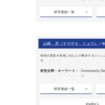
研究業績一覧
山崎 亮（ヤマザキ リョウ）
[ 教
地域の課題を地域に住む人が解決するコミュ
る。
研究分野・
キーワード
Community 
ン
研究業績一覧
studio-L