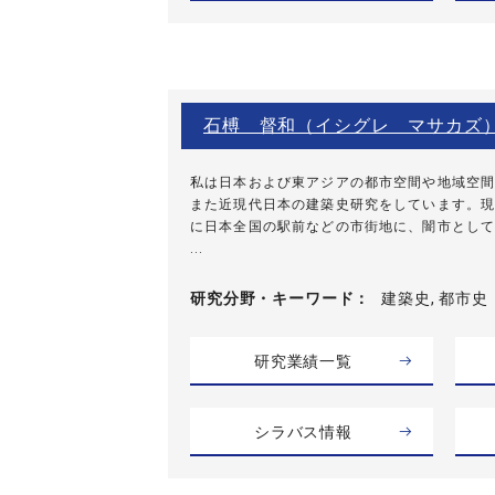
石榑 督和（イシグレ マサカズ
私は日本および東アジアの都市空間や地域空間
また近現代日本の建築史研究をしています。現
に日本全国の駅前などの市街地に、闇市として
...
研究分野・
キーワード
建築史, 都市史
研究業績一覧
シラバス情報