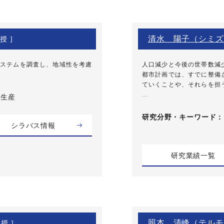
清水 陽子（シミズ
授 ]
ステムを調査し、地域性を考慮
人口減少と今後の世帯数減
。
都市計画では、すでに整備
ていくことや、それらを担
...
築生産
研究分野・
キーワード
シラバス情報
研究業績一覧
照本 清峰（テルモ
授 ]