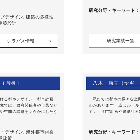
研究分野・
キーワード
プデザイン, 建築の多様性,
 建築設計
研究業績一覧
シラバス情報
）
八木 康夫（ヤギ 
[ 教授 ]
ける都市デザイン・都市計画・
私たちは都市の様々な空間
究では、政府関係者や市民など
ルがあります．或はルール
や空間の課題を明らかにしたう
す． 都市計画や建築計画
...
・デザイン, 海外都市開発
研究分野・
キーワード
通政策