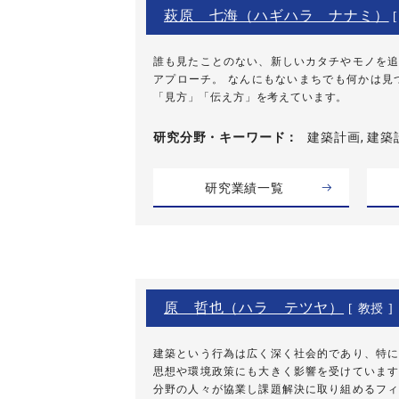
萩原 七海（ハギハラ ナナミ）
[
誰も見たことのない、新しいカタチやモノを追
アプローチ。 なんにもないまちでも何かは見
「見方」「伝え方」を考えています。
研究分野・
キーワード
建築計画, 建築
研究業績一覧
原 哲也（ハラ テツヤ）
[ 教授 ]
建築という行為は広く深く社会的であり、特に
思想や環境政策にも大きく影響を受けています
分野の人々が協業し課題解決に取り組めるフィ