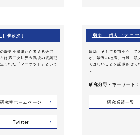
）
鬼丸 貞友（オニマ
[ 准教授 ]
の歴史を建築から考える研究、
建築、そして都市を介して
在は第二次世界大戦後の復興期
が、最近の地震、台風、噴
生まれた「マーケット」という
ではないことを認識させら
...
研究分野・
キーワード
研究室ホームページ
研究業績一覧
Twitter