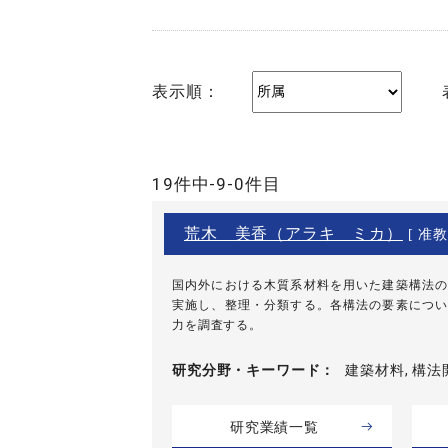
表示順：
19件中-9-0件目
荒木 美香（アラキ ミカ）
[ 准教
国内外における木質系材料を用いた建築構法の
実施し、整理・分類する。各構法の要素につい
力を調査する。
研究分野・
キーワード
建築材料, 構法
研究業績一覧