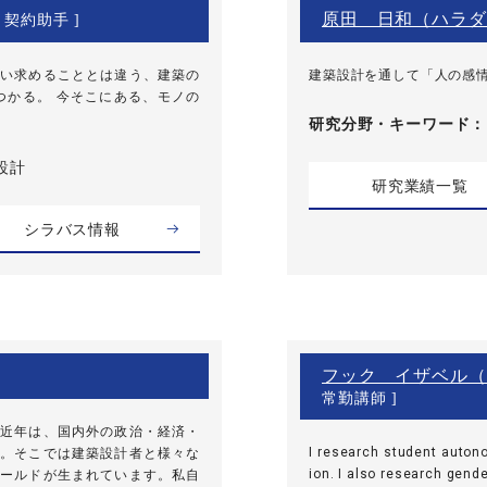
原田 日和（ハラダ
 契約助手 ]
い求めることとは違う、建築の
建築設計を通して「人の感
つかる。 今そこにある、モノの
研究分野・
キーワード
設計
研究業績一覧
シラバス情報
フック イザベル（
常勤講師 ]
近年は、国内外の政治・経済・
I research student auton
。そこでは建築設計者と様々な
ion. I also research gend
ールドが生まれています。私自