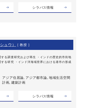
シラバス情報
シュウ）
[ 教授 ]
関する調査研究および再生 ・インドの歴史的市街地
関する研究 ・インド洋海域世界における港市の形成
アジア住居論, アジア都市論, 地域生活空間
計画, 建築計画
シラバス情報