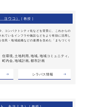
 ヨウコ）
[ 教授 ]
少、コンパクトシティ化などを背景に、これからの
されているインフラや施設などをより有効に活用し
う住民・地域組織などの連携を含めた「まちづくり
住環境, 土地利用, 地域, 地域コミュニティ,
町内会, 地域計画, 都市計画
シラバス情報
ト キヨミネ）
[ 教授 ]