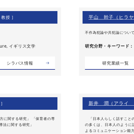
平山 幹子（ヒラヤ
 教授 ]
不作為犯論や共犯論につい
rature, イギリス文学
研究分野・
キーワード
シラバス情報
研究業績一覧
新井 潤（アライ 
]
方に関する研究」 「保育者の専
「日本人らしく話すことの
指導法に関する研究」
の多くは、日本人のように
よるコミュニケーション能力