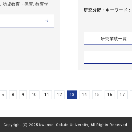
 幼児教育・保育, 教育学
研究分野・
キーワード
研究業績一覧
«
8
9
10
11
12
13
14
15
16
17
Copyright (C) 2025 Kwansei Gakuin University, All Rights Reserved.