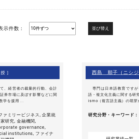
表示件数：
西島 順子（ニシジ
授 ]
て、経営者の裁量的行動、会計
専門は日本語教育ですが
証券市場に及ぼす影響などに関
語・複文化主義に関する研究を
数学を援用 ...
ismo（複言語主義）の萌芽
ファミリービジネス, 企業統
研究分野・
キーワード
業家研究, 金融機関,
orporate governance,
ncial institutions, ファイナ
研究業績一覧