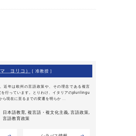
マ ヨリコ）
[ 准教授 ]
、近年は欧州の言語政策や、その理念である複言
行っています。とりわけ、イタリアのplurilingu
から現在に至るまでの変遷を明らか ...
日本語教育, 複言語・複文化主義, 言語政策,
言語教育政策
シラバス情報