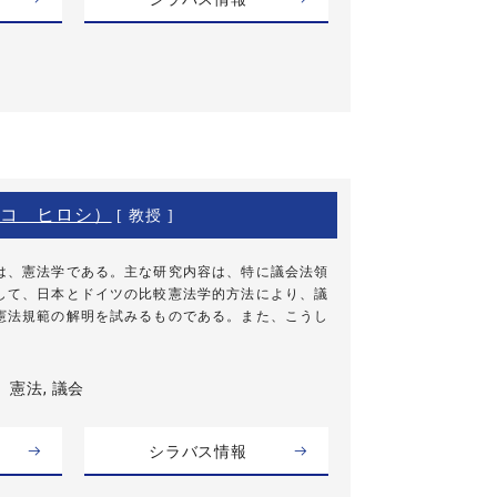
コ ヒロシ）
[ 教授 ]
は、憲法学である。主な研究内容は、特に議会法領
して、日本とドイツの比較憲法学的方法により、議
憲法規範の解明を試みるものである。また、こうし
憲法, 議会
シラバス情報