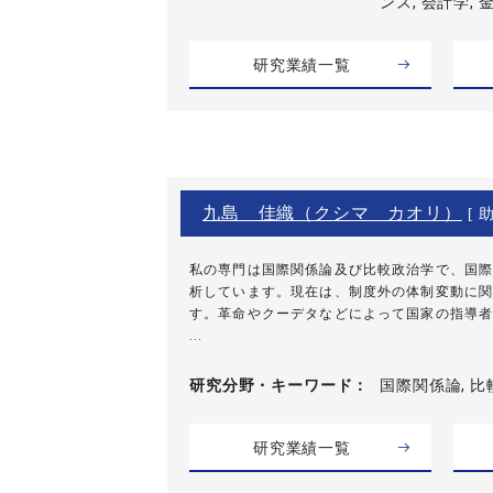
ンス, 会計学,
研究業績一覧
九島 佳織（クシマ カオリ）
[ 助
私の専門は国際関係論及び比較政治学で、国際
析しています。現在は、制度外の体制変動に関
す。革命やクーデタなどによって国家の指導者
...
研究分野・
キーワード
国際関係論, 比
研究業績一覧