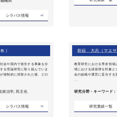
 金融機関
シラバス情報
前硲 大志（マエサ
教 ]
社会や国内で発生する事象を分
教育研究における専攻領域
する理論研究に取り組んでいま
域における諸規律を対象と
が強制的に排除された後、どの
会の組織や運営に妥当する
...
較政治学, 民主化
研究分野・
キーワード
シラバス情報
研究業績一覧