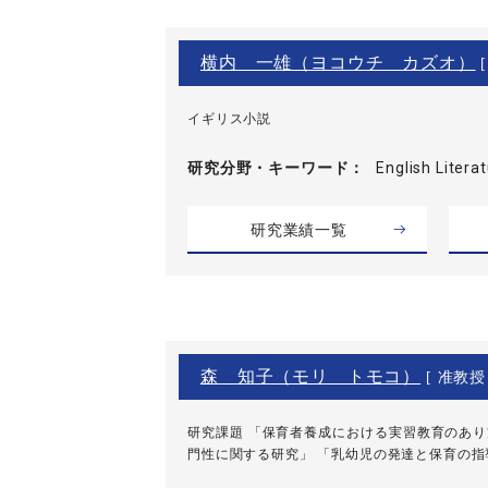
横内 一雄（ヨコウチ カズオ）
[
イギリス小説
研究分野・
キーワード
English Lite
研究業績一覧
森 知子（モリ トモコ）
[ 准教授 
研究課題 「保育者養成における実習教育のあり
門性に関する研究」 「乳幼児の発達と保育の