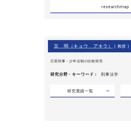
researchmap
京 明（キョウ アキラ）
[ 教授 ]
日英刑事・少年法制の比較研究
研究分野・
キーワード
刑事法学
研究業績一覧