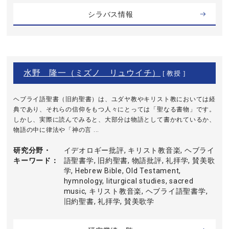
シラバス情報
水野 隆一（ミズノ リュウイチ）
[ 教授 ]
ヘブライ語聖書（旧約聖書）は、ユダヤ教やキリスト教においては経
典であり、それらの信仰をもつ人々にとっては「聖なる書物」です。
しかし、実際に読んでみると、大部分は物語として書かれているか、
物語の中に律法や「神の言 ...
研究分野・
イデオロギー批評, キリスト教音楽, ヘブライ
キーワード
語聖書学, 旧約聖書, 物語批評, 礼拝学, 賛美歌
学, Hebrew Bible, Old Testament,
hymnology, liturgical studies, sacred
music, キリスト教音楽, ヘブライ語聖書学,
旧約聖書, 礼拝学, 賛美歌学