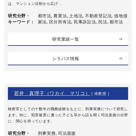
は、マンション法制から広げ ...
研究分野・
都市法, 農業法, 土地法, 不動産登記法, 借地借
キーワード
家法, 区分所有法, 民事訴訟法, 民法, 都市法
研究業績一覧
シラバス情報
若井 真理子（ワカイ マリコ）
[ 准教授 ]
検察官としての十数年の職務経験をもとに、刑事実務について研究し
ます。特に、犯罪被害に遭った子ども等から話を聞く司法面接の分野
に、関心を持っています。
研究分野・
刑事実務, 司法面接