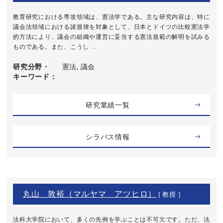
教育研究における専攻領域は、憲法学である。主な研究内容は、特に
議会法領域における諸規律を対象として、日本とドイツの比較憲法学
的方法により、議会の組織や運営に妥当する憲法規範の解明を試みる
ものである。また、こうし ...
研究分野・
憲法, 議会
キーワード
研究業績一覧
シラバス情報
丸山 敦裕（マルヤマ アツヒロ）
[ 教授 ]
法科大学院において、多くの先例を学ぶことは不可欠です。ただ、法