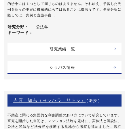
的紛争には１つとして同じものはありません。それゆえ、学習した先
例を個々の事案に機械的にあてはめることは御法度です。事案分析に
際しては、先例と当該事案 ...
研究分野・
公法学
キーワード
研究業績一覧
シラバス情報
吉原 知志（ヨシハラ サトシ）
[ 教授 ]
不動産に関わる集団的な利害調整のあり方について研究しています。
研究を開始した当初は、マンション法制を題材に、実体法と訴訟法、
公法と私法など法分野を横断する見地から考察を進めました。現在