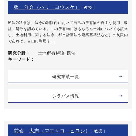
張 洋介（ハリ ヨウスケ）
[ 教授 ]
民法206条は、法令の制限内において自己の所有物の自由な使用、収
益、処分を認めている。この所有物にはもちろん土地についても該当
し、土地利用に関する法令（都市計画法や建築基準法など）の制限内
であれば、自由に利用す ...
研究分野・
土地所有権論, 民法
キーワード
研究業績一覧
シラバス情報
前硲 大志（マエサコ ヒロシ）
[ 教授 ]