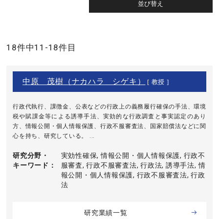
18件中11-18件目
中原 茂樹（ナカハラ シゲキ）
[ 教授 ]
行政代執行、課徴金、公表などの行政上の義務履行確保の手法、環境
税や賦課金等による誘導手法、実効的な行政調査と事実認定のあり
方、情報公開・個人情報保護、行政不服審査法、国家賠償法などに関
心を持ち、研究している。 ...
研究分野・
実効性確保, 情報公開・個人情報保護, 行政不
キーワード
服審査, 行政不服審査法, 行政法, 誘導手法, 情
報公開・個人情報保護, 行政不服審査法, 行政
法
研究業績一覧