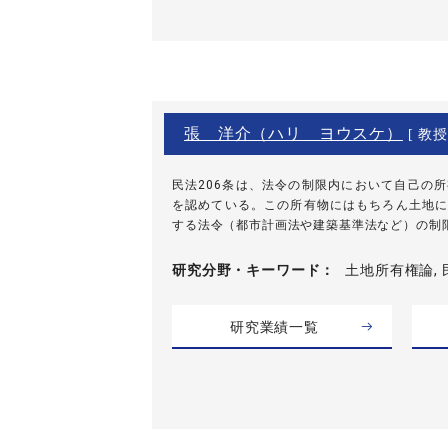
張 洋介（ハリ ヨウスケ）
[ 教授
民法206条は、法令の制限内において自己の
を認めている。この所有物にはもちろん土地に
する法令（都市計画法や建築基準法など）の制限内
研究分野・
キーワード
土地所有権論, 
研究業績一覧