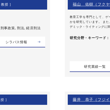
福山 佑樹（フクヤ
 教授 ]
教育工学を専門として、ゲ
かを研究しています。 ま
デミック・ライティングに関
 刑事政策, 刑法, 経済刑法
研究分野・
キーワード
シラバス情報
研究業績一覧
藤井 恭子（フジイ
授 ]