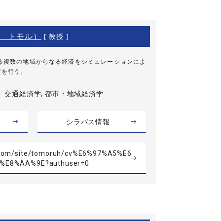
 トモル）
[ 教授 ]
る複数の地域からなる経済をシミュレーションによ
析を行う。
交通経済学, 都市・地域経済学
シラバス情報
le.com/site/tomoruh/cv%E6%97%A5%E6
%E8%AA%9E?authuser=0