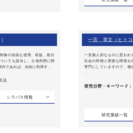
一言 英文（ヒトコ
 ]
所有物の自由な使用、収益、処分
一見個人的なものに思われ
ついても該当し、土地利用に関
社会の特徴と密接な関係を
であれば、自由に利用す ...
専門にしていますので、価
...
民法
研究分野・
キーワード
シラバス情報
研究業績一覧