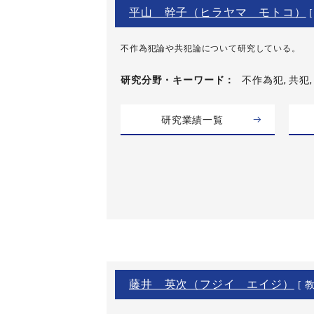
平山 幹子（ヒラヤマ モトコ）
[
不作為犯論や共犯論について研究している。
研究分野・
キーワード
不作為犯, 共犯,
研究業績一覧
藤井 英次（フジイ エイジ）
[ 教