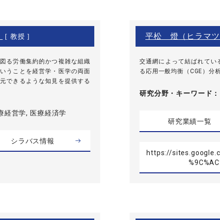
）
平松 燈（ヒラマツ
[ 教授 ]
図る労働集約的かつ複雑な組織
交通網によって結ばれてい
いうことを経営学・医学の両面
る応用一般均衡（CGE）分
元できるような知見を提供する
研究分野・
キーワード
療経営学, 医療経済学
研究業績一覧
シラバス情報
https://sites.goog
%9C%AC