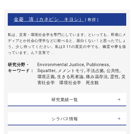
金菱 清（カネビシ キヨシ）
[ 教授 ]
私は、災害・環境社会学を専門にしています。といっても、即座にメ
ディアとか社会心理学などに較べると、面白くない！と思ったでしょ
う。少し待ってください。私は3.11の震災の中でも、幽霊や夢を扱
っています。ん？災害で ...
研究分野・
Environmental Justice, Publicness,
キーワード
Squatter, メメントモリ, 不法占拠, 公共性,
環境正義, 生きる死者論, 痛み温存法, 霊性, 災
害社会学 環境社会学 死生観
研究業績一覧
シラバス情報