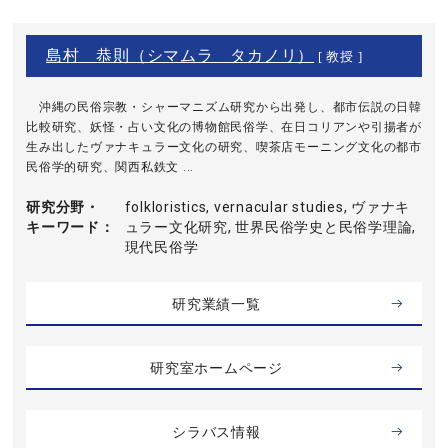
島村 恭則（シマムラ タカノリ）
[ 教授 ]
沖縄の民俗宗教・シャーマニズム研究から出発し、都市伝説の日韓
比較研究、妖怪・占い文化の博物館民俗学、在日コリアンや引揚者が
生み出したヴァナキュラー文化の研究、喫茶店モーニング文化の都市
民俗学的研究、関西私鉄文 ...
研究分野・
folkloristics, vernacular studies, ヴァナキ
キーワード
ュラー文化研究, 世界民俗学史と民俗学理論,
現代民俗学
研究業績一覧
研究室ホームページ
シラバス情報