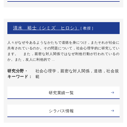
清水 裕士（シミズ ヒロシ）
[ 教授 ]
人々がなぜ今あるようなかたちで道徳を身につけ，またそれが社会に
共有されているのか。その問題について，社会心理学的に研究してい
ます。 また，親密な対人関係ではなぜ利他行動が行われているの
か。また，友人に利他的で ...
研究分野・
社会心理学，親密な対人関係，道徳，社会規
キーワード
範
研究業績一覧
シラバス情報