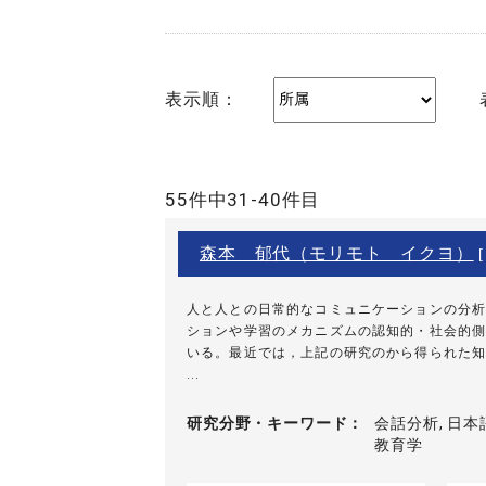
表示順：
55件中31-40件目
森本 郁代（モリモト イクヨ）
[
人と人との日常的なコミュニケーションの分析
ションや学習のメカニズムの認知的・社会的側
いる。最近では，上記の研究のから得られた知
...
研究分野・
キーワード
会話分析, 日本
教育学