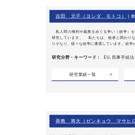
吉田 元子（ヨシダ モトコ）
[ 教
私人間の権利や義務をめぐる争い（紛争）を
研究しています。 私たちは、他者と関わりな
り小なり、様々な紛争に遭遇しています。紛争の解
研究分野・
キーワード
EU, 民事手続法
研究業績一覧
善教 将大（ゼンキョウ マサヒ