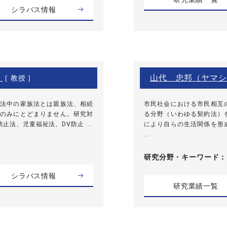
シラバス情報
）
山代 忠邦（ヤマシ
[ 教授 ]
法中の家族法とは親族法、相続
市民社会における市民相互
のみにとどまりません。研究対
る分野（いわゆる契約法）
法、児童福祉法、DV防止 ...
により自らの生活関係を形
...
研究分野・
キーワード
シラバス情報
研究業績一覧