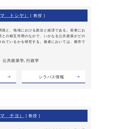
マ トシヤ）
[ 教授 ]
関係と、地域における政治と経済である。前者にお
府との相互作用のなかで、いかなる公共政策がどの
されているかを研究する。後者においては、都市で
公共政策学, 行政学
シラバス情報
マ チヨ）
[ 教授 ]