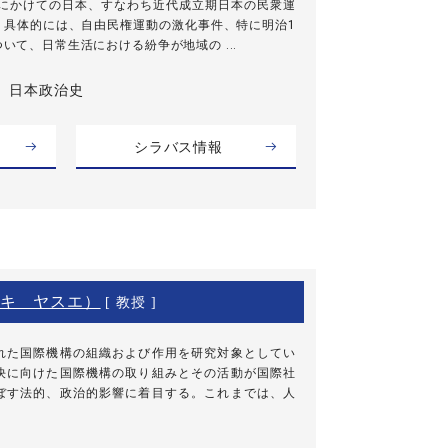
代にかけての日本、すなわち近代成立期日本の民衆運
。具体的には、自由民権運動の激化事件、特に明治1
ついて、日常生活における紛争が地域の ...
日本政治史
シラバス情報
キ ヤスエ）
[ 教授 ]
れた国際機構の組織および作用を研究対象としてい
決に向けた国際機構の取り組みとその活動が国際社
ぼす法的、政治的影響に着目する。これまでは、人