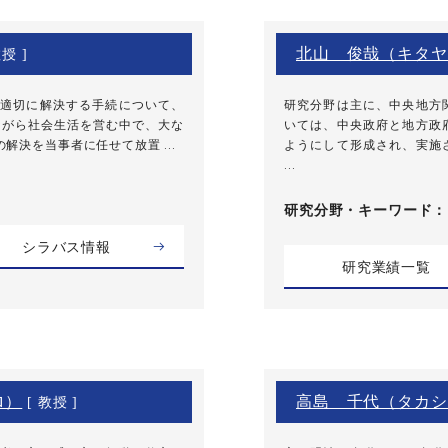
北山 俊哉（キタヤ
授 ]
適切に解決する手続について、
研究分野は主に、中央地方
がら社会生活を営む中で、大な
いては、中央政府と地方政
決を当事者に任せて放置 ...
ようにして形成され、実施
...
研究分野・
キーワード
シラバス情報
研究業績一覧
ロ）
高島 千代（タカシ
[ 教授 ]