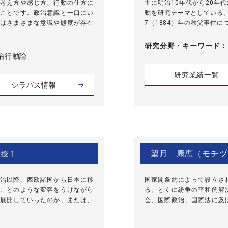
考え方や感じ方、行動の仕方に
主に明治10年代から20年
ことです。政治意識と一口にい
動を研究テーマとしている
はさまざまな意識や態度が存在
7（1884）年の秩父事件に
研究分野・
キーワード
政治行動論
研究業績一覧
シラバス情報
望月 康恵（モチヅ
授 ]
治以降、西欧諸国から日本に移
国家間条約によって設立さ
、どのような変容をうけながら
る。とくに紛争の平和的解
展開していったのか、または、
会、国際政治、国際法に及
...