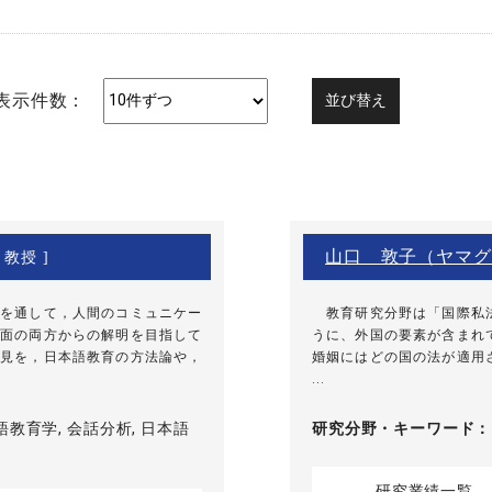
表示件数：
山口 敦子（ヤマグ
 教授 ]
を通して，人間のコミュニケー
教育研究分野は「国際私法
面の両方からの解明を目指して
うに、外国の要素が含まれ
見を，日本語教育の方法論や，
婚姻にはどの国の法が適用
...
語教育学, 会話分析, 日本語
研究分野・
キーワード
研究業績一覧