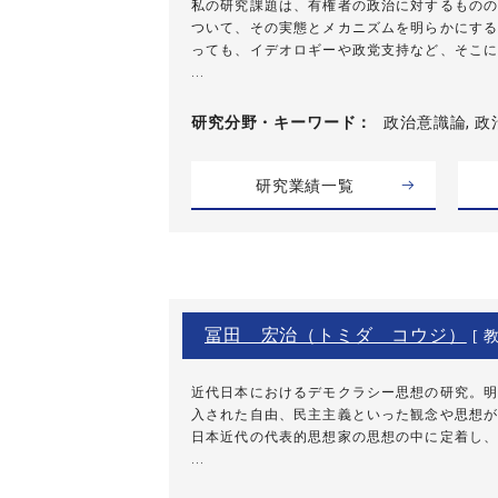
私の研究課題は、有権者の政治に対するものの
ついて、その実態とメカニズムを明らかにする
っても、イデオロギーや政党支持など、そこに
...
研究分野・
キーワード
政治意識論, 
研究業績一覧
冨田 宏治（トミダ コウジ）
[ 教
近代日本におけるデモクラシー思想の研究。明
入された自由、民主主義といった観念や思想が
日本近代の代表的思想家の思想の中に定着し、
...