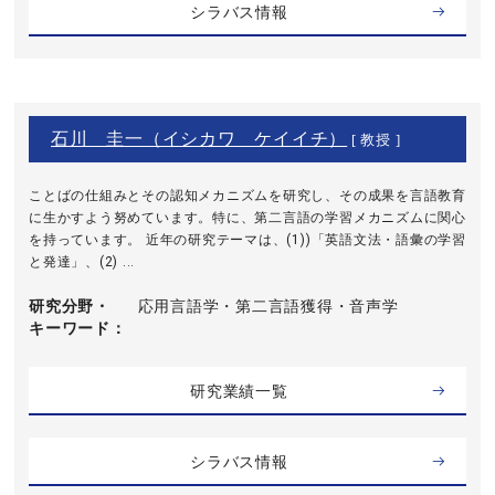
シラバス情報
石川 圭一（イシカワ ケイイチ）
[ 教授 ]
ことばの仕組みとその認知メカニズムを研究し、その成果を言語教育
に生かすよう努めています。特に、第二言語の学習メカニズムに関心
を持っています。 近年の研究テーマは、(1))「英語文法・語彙の学習
と発達」、(2) ...
研究分野・
応用言語学・第二言語獲得・音声学
キーワード
研究業績一覧
シラバス情報