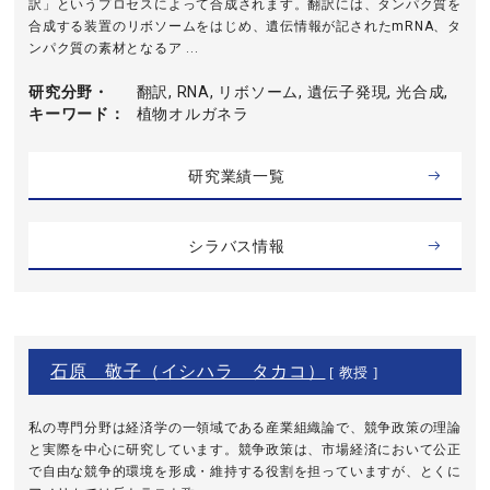
訳」というプロセスによって合成されます。翻訳には、タンパク質を
合成する装置のリボソームをはじめ、遺伝情報が記されたmRNA、タ
ンパク質の素材となるア ...
研究分野・
翻訳, RNA, リボソーム, 遺伝子発現, 光合成,
キーワード
植物オルガネラ
研究業績一覧
シラバス情報
石原 敬子（イシハラ タカコ）
[ 教授 ]
私の専門分野は経済学の一領域である産業組織論で、競争政策の理論
と実際を中心に研究しています。競争政策は、市場経済において公正
で自由な競争的環境を形成・維持する役割を担っていますが、とくに