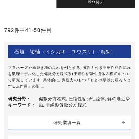
792件中41-50件目
石垣 祐輔（イシガキ ユウスケ）
[ 助教 ]
マヨネーズや歯磨き粉の流れを例とする, 弾性力付き圧縮性粘性流れ
を数理モデル化した偏微分方程式系(圧縮性粘弾性流体方程式)につい
て研究しています. 具体的に, 弾性力のもつ「もとの形状に戻ろうと
する反作用」の影 ...
研究分野・
偏微分方程式, 圧縮性粘弾性流体, 解の漸近挙
キーワード
動, 非線形偏微分方程式
研究業績一覧