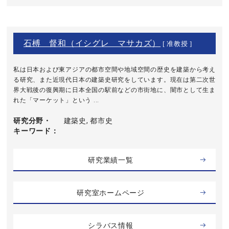
石榑 督和（イシグレ マサカズ）
[ 准教授 ]
私は日本および東アジアの都市空間や地域空間の歴史を建築から考え
る研究、また近現代日本の建築史研究をしています。現在は第二次世
界大戦後の復興期に日本全国の駅前などの市街地に、闇市として生ま
れた「マーケット」という ...
研究分野・
建築史, 都市史
キーワード
研究業績一覧
研究室ホームページ
シラバス情報