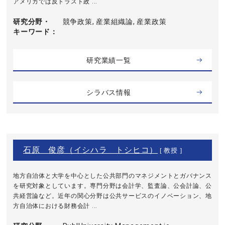
アメリカでは反トラスト政 ...
研究分野・
競争政策, 産業組織論, 産業政策
キーワード
研究業績一覧
シラバス情報
石原 俊彦（イシハラ トシヒコ）
[ 教授 ]
地方自治体と大学を中心とした公共部門のマネジメントとガバナンス
を研究対象としています。専門分野は会計学、監査論、公会計論、公
共経営論など。近年の関心分野は公共サービスのイノベーション、地
方自治体における財務会計 ...