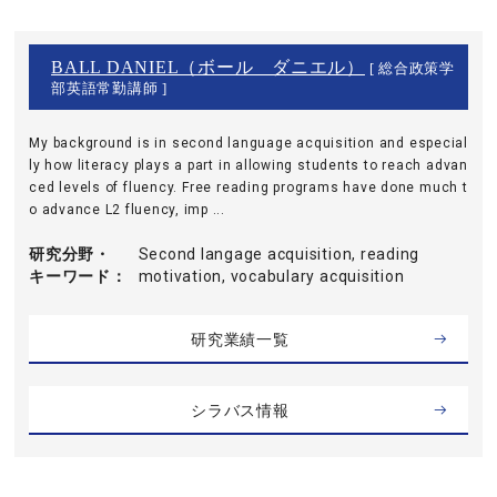
BALL DANIEL（ボール ダニエル）
[ 総合政策学
部英語常勤講師 ]
My background is in second language acquisition and especial
ly how literacy plays a part in allowing students to reach advan
ced levels of fluency. Free reading programs have done much t
o advance L2 fluency, imp ...
研究分野・
Second langage acquisition, reading
キーワード
motivation, vocabulary acquisition
研究業績一覧
シラバス情報