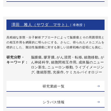
澤田 雅人（サワダ マサト）
[ 准教授 ]
高精細な形態・分子解析アプローチによって脳腫瘍とその周囲環境と
の相互作用を網羅的に明らかにする。さらに、得られたメカニズムを
標的とした、難治性脳腫瘍に対する新しい治療戦略の提唱にも挑む。
研究分野・
脳腫瘍, 膠芽腫, がん浸潤・転移, 細胞移動, が
キーワード
ん神経科学, 細胞間相互作用, 成体脳のニュー
ロン新生, ニューロン移動, ライブイメージン
グ, 微細形態, 光操作, ケミカルバイオロジー
研究業績一覧
シラバス情報