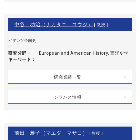
中谷 功治（ナカタニ コウジ）
[ 教授 ]
ビザンツ帝国史
研究分野・
European and American History, 西洋史学
キーワード
研究業績一覧
シラバス情報
前田 雅子（マエダ マサコ）
[ 教授 ]