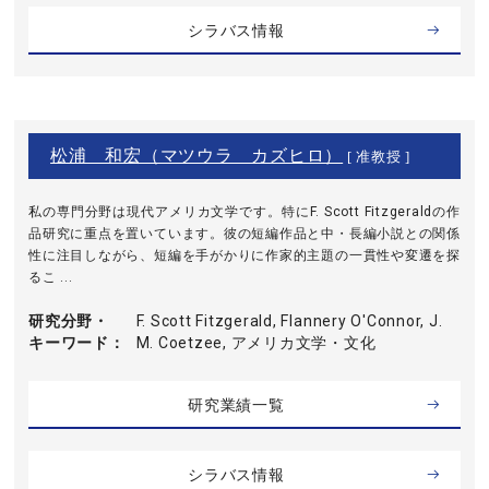
シラバス情報
松浦 和宏（マツウラ カズヒロ）
[ 准教授 ]
私の専門分野は現代アメリカ文学です。特にF. Scott Fitzgeraldの作
品研究に重点を置いています。彼の短編作品と中・長編小説との関係
性に注目しながら、短編を手がかりに作家的主題の一貫性や変遷を探
るこ ...
研究分野・
F. Scott Fitzgerald, Flannery O'Connor, J.
キーワード
M. Coetzee, アメリカ文学・文化
研究業績一覧
シラバス情報