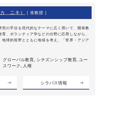
カ ニキ）
[ 准教授 ]
研究の手法を現代的なテーマに広く用いて、開発教
教育、ボランティア学などの分野に応用しながら、
。地球的視野とともに地域を考え、「世界・アジア
グローバル教育, シチズンシップ教育, ユー
スワーク, 人権
シラバス情報