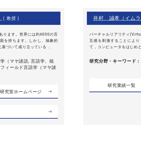
）
井村 誠孝（イムラ
[ 教授 ]
ります。世界には約6000の言
バーチャルリアリティ(Virtu
面を持ちます。しかし、抽象的
五感を刺激することにより
づいて成り立っている ...
て，コンピュータをはじめとす
学（マヤ諸語, 言語学、統
研究分野・
キーワード
、フィールド言語学（マヤ諸
）
研究業績一覧
研究室ホームページ