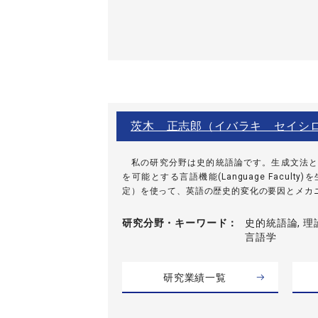
茨木 正志郎（イバラキ セイシ
私の研究分野は史的統語論です。生成文法と
を可能とする言語機能(Language Facul
定）を使って、英語の歴史的変化の要因とメカニズ
研究分野・
キーワード
史的統語論, 理
言語学
研究業績一覧