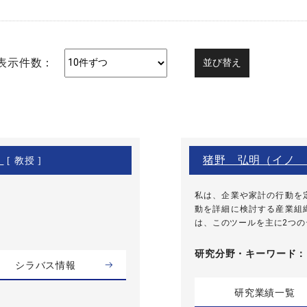
表示件数：
）
猪野 弘明（イノ 
[ 教授 ]
私は、企業や家計の行動を
動を詳細に検討する産業組
は、このツールを主に2つのテ
研究分野・
キーワード
シラバス情報
研究業績一覧