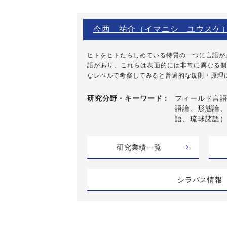
今西 祐介（イマニシ ユウスケ
ヒトをヒトたらしめている特質の一つに言語があ
語があり、これらは表面的には非常に異なる側
なレベルで考察してみると普遍的な規則・原理に基
研究分野・
キーワード
フィールド言語
語論、形態論
語、琉球諸語
研究業績一覧
シラバス情報