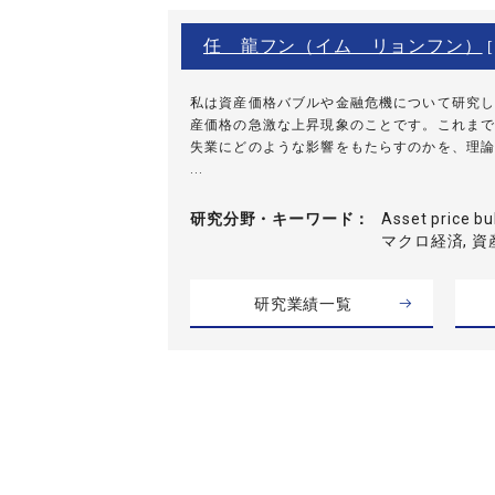
任 龍フン（イム リョンフン）
[
私は資産価格バブルや金融危機について研究し
産価格の急激な上昇現象のことです。これまで
失業にどのような影響をもたらすのかを、理論
...
研究分野・
キーワード
Asset price b
マクロ経済, 
研究業績一覧