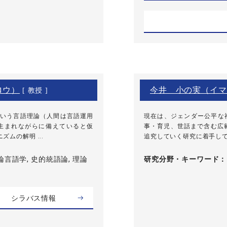
ロウ）
今井 小の実（イマ
[ 教授 ]
いう言語理論（人間は言語運用
現在は、ジェンダー公平な
ty)を生まれながらに備えていると仮
事・育児、世話まで含む広
ムの解明 ...
追究していく研究に着手して
論言語学, 史的統語論, 理論
研究分野・
キーワード
シラバス情報