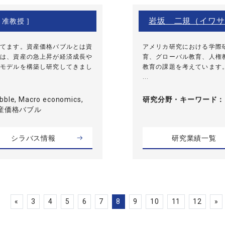
岩坂 二規（イワサ
 准教授 ]
てます。資産価格バブルとは資
アメリカ研究における学際
は、資産の急上昇が経済成長や
育、グローバル教育、人権
モデルを構築し研究してきまし
教育の課題を考えています
...
ubble, Macro economics,
研究分野・
キーワード
資産価格バブル
シラバス情報
研究業績一覧
«
3
4
5
6
7
8
9
10
11
12
»