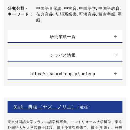
研究分野・
中国語音韻論, 中古音, 中国語学, 中国語教育,
キーワード
仏典音義, 切韻系韻書, 可洪音義, 蒙古字韻, 重
紐
研究業績一覧
シラバス情報
https://researchmap.jp/junfei-ji
矢頭 典枝（ヤズ ノリエ）
[ 教授 ]
東京外国語大学フランス語学科卒業、モントリオール大学留学、東京
外国語大学大学院修士課程、博士後期課程修了。博士(学術）。外務