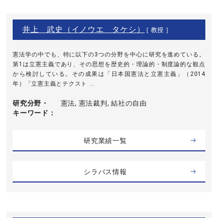
井上 武史（イノウエ タケシ）
[ 教授 ]
憲法学の中でも、特に以下の3つの分野を中心に研究を進めている。
第1は立憲主義であり、その思想を歴史的・理論的・制度論的な観点
から検討している。その成果は「日本国憲法と立憲主義」（2014
年）「立憲主義とテクスト ...
研究分野・
憲法, 憲法裁判, 結社の自由
キーワード
研究業績一覧
シラバス情報