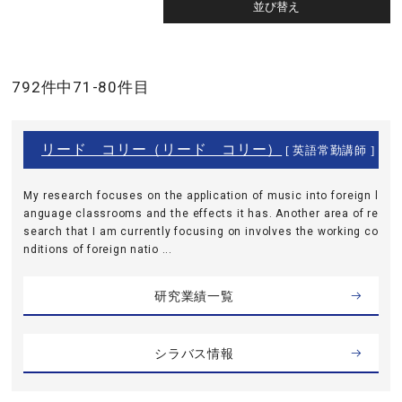
792件中71-80件目
リード コリー（リード コリー）
[ 英語常勤講師 ]
My research focuses on the application of music into foreign l
anguage classrooms and the effects it has. Another area of re
search that I am currently focusing on involves the working co
nditions of foreign natio ...
研究業績一覧
シラバス情報