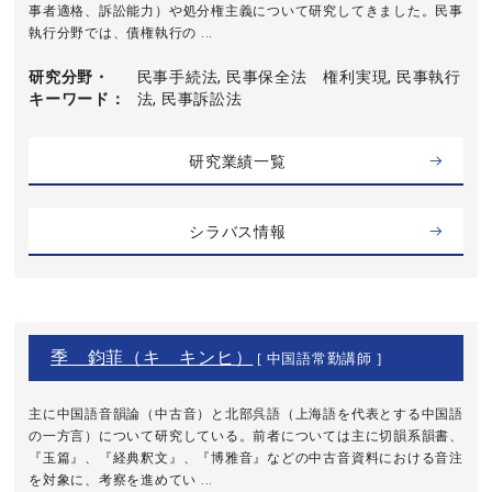
事者適格、訴訟能力）や処分権主義について研究してきました。民事
執行分野では、債権執行の ...
研究分野・
民事手続法, 民事保全法 権利実現, 民事執行
キーワード
法, 民事訴訟法
研究業績一覧
シラバス情報
季 鈞菲（キ キンヒ）
[ 中国語常勤講師 ]
主に中国語音韻論（中古音）と北部呉語（上海語を代表とする中国語
の一方言）について研究している。前者については主に切韻系韻書、
『玉篇』、『経典釈文』、『博雅音』などの中古音資料における音注
を対象に、考察を進めてい ...