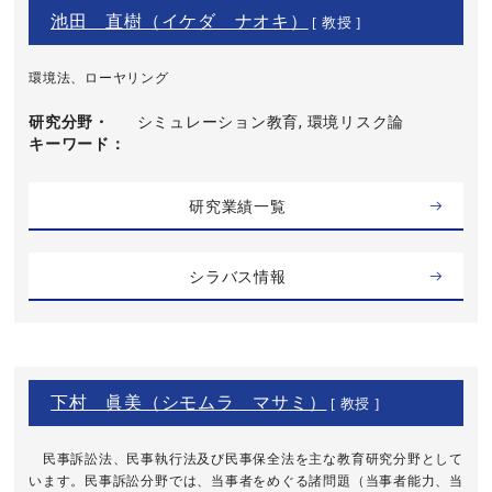
池田 直樹（イケダ ナオキ）
[ 教授 ]
環境法、ローヤリング
研究分野・
シミュレーション教育, 環境リスク論
キーワード
研究業績一覧
シラバス情報
下村 眞美（シモムラ マサミ）
[ 教授 ]
民事訴訟法、民事執行法及び民事保全法を主な教育研究分野として
います。民事訴訟分野では、当事者をめぐる諸問題（当事者能力、当