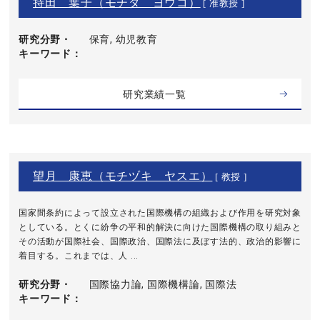
持田 葉子（モチダ ヨウコ）
[ 准教授 ]
研究分野・
保育, 幼児教育
キーワード
研究業績一覧
望月 康恵（モチヅキ ヤスエ）
[ 教授 ]
国家間条約によって設立された国際機構の組織および作用を研究対象
としている。とくに紛争の平和的解決に向けた国際機構の取り組みと
その活動が国際社会、国際政治、国際法に及ぼす法的、政治的影響に
着目する。これまでは、人 ...
研究分野・
国際協力論, 国際機構論, 国際法
キーワード