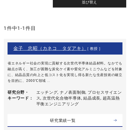
1件中1-1件目
金子 忠昭（カネコ タダアキ）
[ 教授 ]
省エネルギー社会の実現に貢献する次世代半導体結晶材料。なかでも
融点が高く、加工が困難な炭化ケイ素や窒化アルミニウムなどを対象
に、結晶品質の向上と低コスト化を実現し得る新たな生産技術の確立
を目的に、2000℃領域 ...
研究分野・
エッチング, ナノ表面制御, プロセスサイエン
キーワード
ス, 次世代化合物半導体, 結晶成長, 超高温熱
平衡エンジニアリング
研究業績一覧