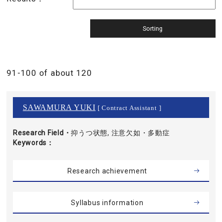
91-100 of about 120
SAWAMURA YUKI
[ Contract Assistant ]
Research Field・
抑うつ状態, 注意欠如・多動症
Keywords
Research achievement
Syllabus information