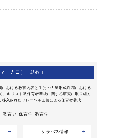
マ カヨ）
[ 助教 ]
関における教育内容と生徒の力量形成過程における
して、キリスト教保育者養成に関する研究に取り組ん
移入されたフレーベル主義による保育者養成 ...
教育史, 保育学, 教育学
シラバス情報