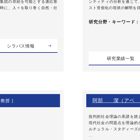
集団の存続を可能とする適応形
ンティティの分析を通じて
時に、人々を取り巻く自然・社
スト世俗化の現状の解明を
研究分野・
キーワード
シラバス情報
研究業績一覧
阿部 潔（アベ 
准教授 ]
批判的社会理論の系譜を踏
現代社会の問題点を理論的
ルチュラル・スタディーズ
...