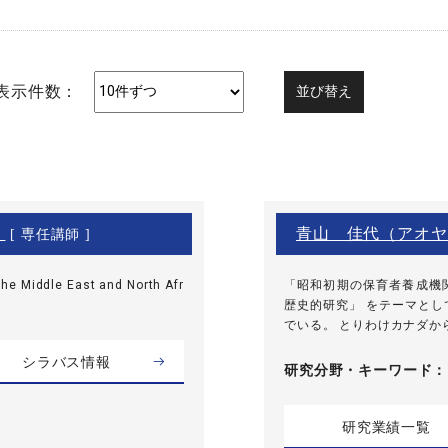
表示件数：
）
青山 佳代（アオヤ
[ 専任講師 ]
he Middle East and North Afr
「昭和初期の保育者養成機
歴史的研究」 をテーマと
でいる。 とりわけカナダから
シラバス情報
研究分野・
キーワード
研究業績一覧