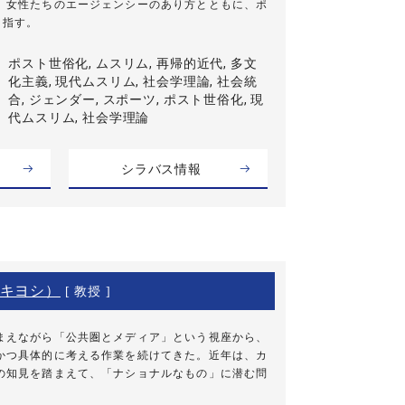
、女性たちのエージェンシーのあり方とともに、ポ
目指す。
ポスト世俗化, ムスリム, 再帰的近代, 多文
化主義, 現代ムスリム, 社会学理論, 社会統
合, ジェンダー, スポーツ, ポスト世俗化, 現
代ムスリム, 社会学理論
シラバス情報
キヨシ）
[ 教授 ]
まえながら「公共圏とメディア」という視座から、
かつ具体的に考える作業を続けてきた。近年は、カ
の知見を踏まえて、「ナショナルなもの」に潜む問