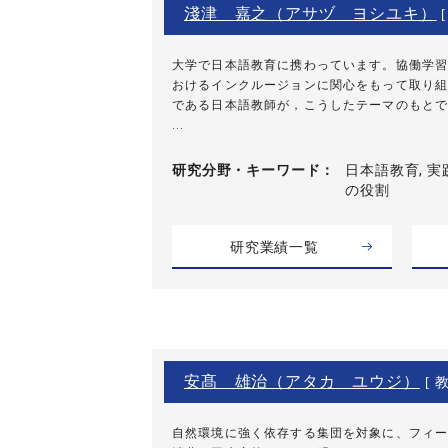
淺津 嘉之（アサヅ ヨシユキ）
大学で日本語教育に携わっています。協働学習
おけるインクルージョンに関心をもって取り組
である日本語教師が，こうしたテーマのもとで
...
研究分野・
キーワード
日本語教育, 実践
の役割
研究業績一覧
安髙 雄治（アタカ ユウジ）
[ 教
自然環境に強く依存する集団を対象に、フィー