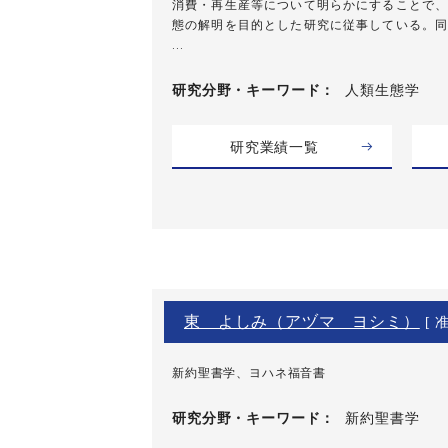
消費・再生産等について明らかにすることで、
態の解明を目的とした研究に従事している。同
...
研究分野・
キーワード
人類生態学
研究業績一覧
東 よしみ（アヅマ ヨシミ）
[ 
新約聖書学、ヨハネ福音書
研究分野・
キーワード
新約聖書学