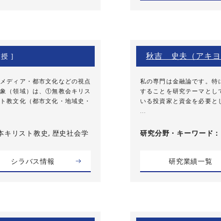
秋吉 史夫（アキヨ
授 ]
メディア・都市文化などの視点
私の専門は金融論です。特
象（領域）は、①無教会キリス
することを研究テーマとし
ト教文化（都市文化・地域史・
いる投資家と資金を必要と
...
本キリスト教史, 歴史社会学
研究分野・
キーワード
シラバス情報
研究業績一覧