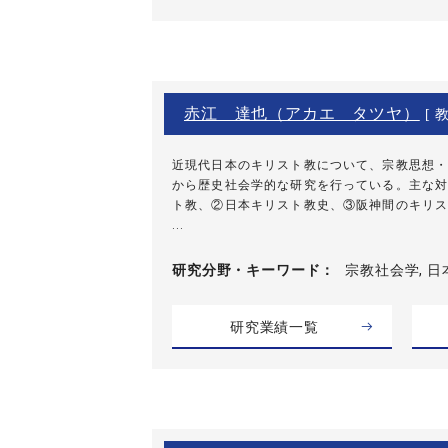
赤江 達也（アカエ タツヤ）
[ 教
近現代日本のキリスト教について、宗教思想・
から歴史社会学的な研究を行っている。主な対
ト教、②日本キリスト教史、③阪神間のキリス
...
研究分野・
キーワード
宗教社会学, 日
研究業績一覧