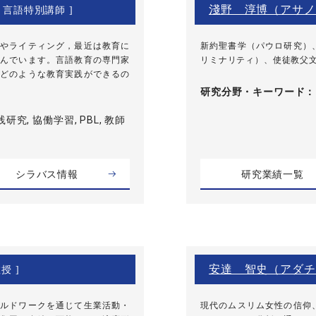
淺野 淳博（アサノ
[ 言語特別講師 ]
やライティング，最近は教育に
新約聖書学（パウロ研究）
んでいます。言語教育の専門家
リミナリティ）、使徒教父
どのような教育実践ができるの
研究分野・
キーワード
研究, 協働学習, PBL, 教師
シラバス情報
研究業績一覧
安達 智史（アダチ
授 ]
ルドワークを通じて生業活動・
現代のムスリム女性の信仰