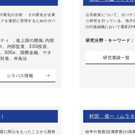
の変化の分析 ・その変化が企業
公共政策について、ガバナ
スクを適切に管理するためのガバ
ら研究を行っている。地方
の行政組織において通算25年
ィ , 途上国の開発, 内部
研究分野・
キーワード
ンス、内部監査、ESG投資、
化、SDGs、国際金融、マネ
研究業績一覧
金対策、外為法
シラバス情報
村田 俊一（ムラタ
 ]
題に関心をもったことから開発
紛争や貧困(従属変数)の因果