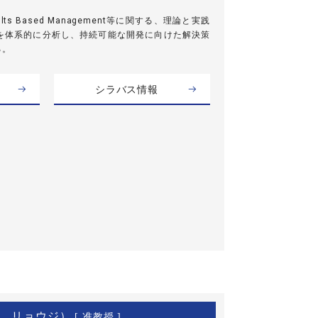
s Based Management等に関する、理論と実践
を体系的に分析し、持続可能な開発に向けた解決策
る。
シラバス情報
 リョウジ）
[ 准教授 ]