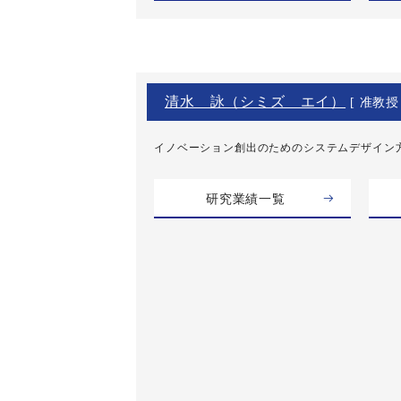
清水 詠（シミズ エイ）
[ 准教授 
イノベーション創出のためのシステムデザイン
研究業績一覧