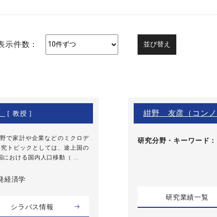
表示件数：
）
紺野 友彦（コンノ
[ 教授 ]
野で家計や企業などのミクロデ
研究分野・
キーワード
研究トピックとしては、途上国の
おける国内人口移動（ ...
開発経済学
研究業績一覧
シラバス情報