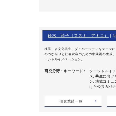
鈴木 暁子（スズキ アキコ）
[ 助
移民、多文化共生、ダイバーシティをテーマに
のつながりと社会変容のための中間圏の生成、
ーシャルイノベーション。
研究分野・
キーワード
ソーシャルイノ
ス, 共生に向
ン, 地域コミュ
けた公共ガバナ
研究業績一覧