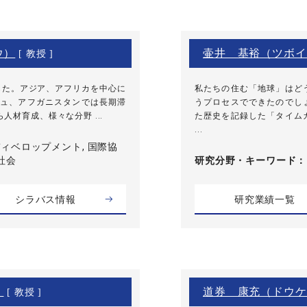
ウ）
壷井 基裕（ツボイ
[ 教授 ]
ました。アジア、アフリカを中心に
私たちの住む「地球」はど
ュ、アフガニスタンでは長期滞
うプロセスでできたのでし
材育成、様々な分野 ...
た歴史を記録した「タイム
...
ィベロップメント, 国際協
社会
研究分野・
キーワード
シラバス情報
研究業績一覧
）
道券 康充（ドウケ
[ 教授 ]