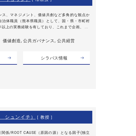
ンス、マネジメント、価値共創など多角的な観点か
自治体職員（熊本県職員）として、国・県・市町村
以上の実務経験を有しており、これまで企画、 ...
価値創造, 公共ガバナンス, 公共経営
シラバス情報
 シュンイチ）
[ 教授 ]
関係/ROOT CAUSE（原因の源）となる因子(独立