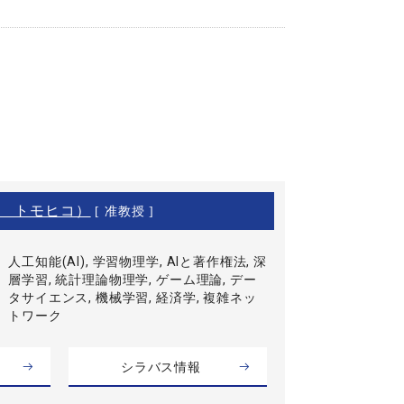
 トモヒコ）
[ 准教授 ]
人工知能(AI), 学習物理学, AIと著作権法, 深
層学習, 統計理論物理学, ゲーム理論, デー
タサイエンス, 機械学習, 経済学, 複雑ネッ
トワーク
シラバス情報