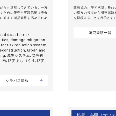
がらも進展してきている。一方
開発協力、平和構築、Result
くための研究と実践活動は充分
の双方の視点から開発課題
に対する減災効果を高めるため
を探求することを目的とす
研究業績一覧
ed disaster risk
vities, damage mitigation
ster risk reduction system,
reconstruction, urban and
anning, 減災システム, 災害復
計画, 防災まちづくり, 防災
シラバス情報
松尾 亮爾（マツオ