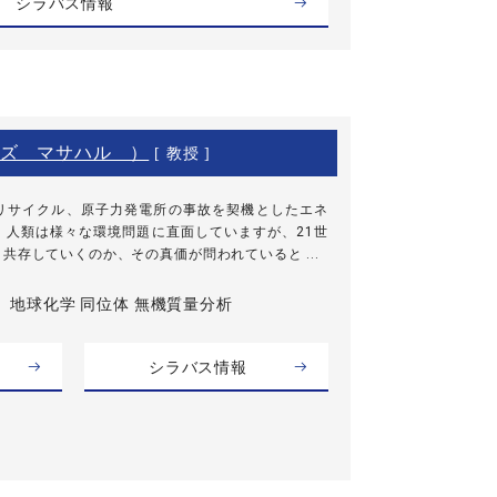
シラバス情報
ズ マサハル ）
[ 教授 ]
リサイクル、原子力発電所の事故を契機としたエネ
、人類は様々な環境問題に直面していますが、21世
共存していくのか、その真価が問われていると ...
地球化学 同位体 無機質量分析
シラバス情報