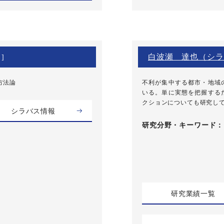
白波瀬 達也（シラ
]
方法論
不利が集中する都市・地域
いる。単に実態を把握する
クションについても研究し
シラバス情報
研究分野・
キーワード
研究業績一覧