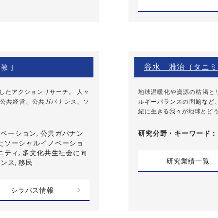
谷水 雅治（タニミ
教 ]
したアクションリサーチ。 人々
地球温暖化や資源の枯渇と
公共経営、公共ガバナンス、ソ
ルギーバランスの問題など
紀に生きる我々が地球とどう
ベーション, 公共ガバナン
研究分野・
キーワード
けたソーシャルイノベーショ
ニティ, 多文化共生社会に向
研究業績一覧
ンス, 移民
シラバス情報