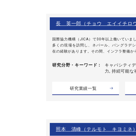
長 英一郎（チョウ エイイチロ
国際協力機構（JICA）で30年以上働いてい
多くの現場を訪問し、ネパール、バングラデシ
在の経験があります。その間、インフラ整備から人
研究分野・
キーワード
キャパシティデ
力, 持続可能な
研究業績一覧
照本 清峰（テルモト キヨミネ