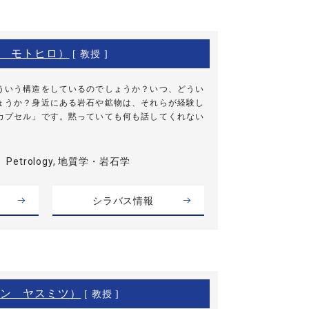
 モトヒロ）
[ 教授 ]
ういう構造をしているのでしょうか？いつ、どうい
ょうか？身近にある岩石や鉱物は、それらが経験し
カプセル」です。黙っていても何も話してくれない
Petrology, 地質学・岩石学
シラバス情報
ン ヤスミツ）
[ 教授 ]