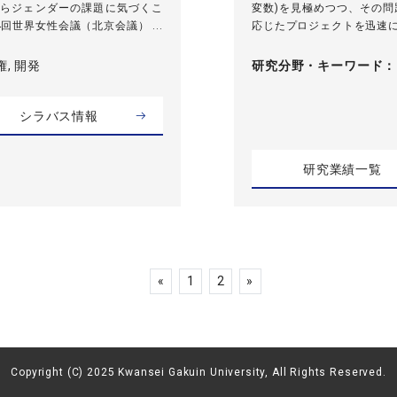
らジェンダーの課題に気づくこ
変数)を見極めつつ、その
世界女性会議（北京会議） ...
応じたプロジェクトを迅速に
権, 開発
研究分野・
キーワード
シラバス情報
研究業績一覧
«
1
2
»
Copyright (C) 2025 Kwansei Gakuin University, All Rights Reserved.