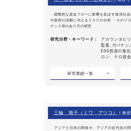
・国際的な資金フローに影響を及ぼす経済社会
や政府の活動に与えるリスクの分析 ・そのリ
ナンス等のあり方の研究
研究分野・
キーワード
アカウンタビリテ
監査, ガバナ
ESG投資の進
ロン、テロ資
研究業績一覧
三輪 敦子（ミワ アツコ）
[ 教授
アジアと日本の関係や、アジアの近代化の問