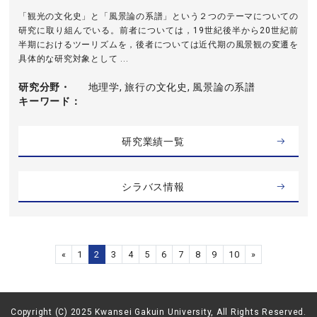
「観光の文化史」と「風景論の系譜」という２つのテーマについての
研究に取り組んでいる。前者については，19世紀後半から20世紀前
半期におけるツーリズムを，後者については近代期の風景観の変遷を
具体的な研究対象として ...
研究分野・
地理学, 旅行の文化史, 風景論の系譜
キーワード
研究業績一覧
シラバス情報
«
1
2
3
4
5
6
7
8
9
10
»
Copyright (C) 2025 Kwansei Gakuin University, All Rights Reserved.