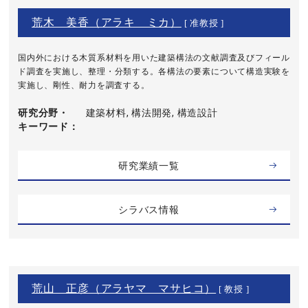
荒木 美香（アラキ ミカ）
[ 准教授 ]
国内外における木質系材料を用いた建築構法の文献調査及びフィール
ド調査を実施し、整理・分類する。各構法の要素について構造実験を
実施し、剛性、耐力を調査する。
研究分野・
建築材料, 構法開発, 構造設計
キーワード
研究業績一覧
シラバス情報
荒山 正彦（アラヤマ マサヒコ）
[ 教授 ]