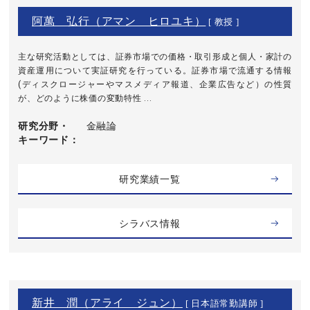
阿萬 弘行（アマン ヒロユキ）
[ 教授 ]
主な研究活動としては、証券市場での価格・取引形成と個人・家計の
資産運用について実証研究を行っている。証券市場で流通する情報
(ディスクロージャーやマスメディア報道、企業広告など）の性質
が、どのように株価の変動特性 ...
研究分野・
金融論
キーワード
研究業績一覧
シラバス情報
新井 潤（アライ ジュン）
[ 日本語常勤講師 ]