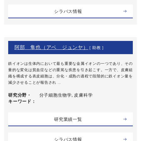
シラバス情報
阿部 隼也（アベ ジュンヤ）
[ 助教 ]
鉄イオンは生体内において最も重要な金属イオンの一つであり、その
量的な変化は貧血症などの重篤な疾患を引き起こす。一方で、皮膚組
織を構成する表皮細胞は、分化・成熟の過程で段階的に鉄イオン量を
減少させることが報告され ...
研究分野・
分子細胞生物学, 皮膚科学
キーワード
研究業績一覧
シラバス情報