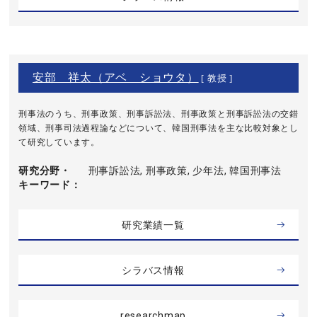
安部 祥太（アベ ショウタ）
[ 教授 ]
刑事法のうち、刑事政策、刑事訴訟法、刑事政策と刑事訴訟法の交錯
領域、刑事司法過程論などについて、韓国刑事法を主な比較対象とし
て研究しています。
研究分野・
刑事訴訟法, 刑事政策, 少年法, 韓国刑事法
キーワード
研究業績一覧
シラバス情報
researchmap