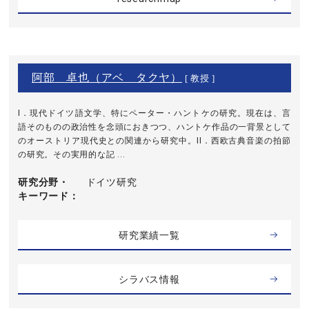
阿部 卓也（アベ タクヤ）
[ 教授 ]
I．現代ドイツ語文学、特にペーター・ハントケの研究。現在は、言
語そのものの政治性を念頭におきつつ、ハントケ作品の一背景として
のオーストリア現代史との関連から研究中。II．西欧古典音楽の拍節
の研究。その実用的な記 ...
研究分野・
ドイツ研究
キーワード
研究業績一覧
シラバス情報