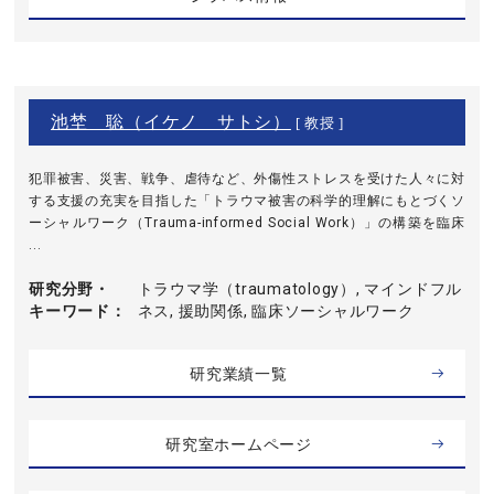
池埜 聡（イケノ サトシ）
[ 教授 ]
犯罪被害、災害、戦争、虐待など、外傷性ストレスを受けた人々に対
する支援の充実を目指した「トラウマ被害の科学的理解にもとづくソ
ーシャルワーク（Trauma-informed Social Work）」の構築を臨床
...
研究分野・
トラウマ学（traumatology）, マインドフル
キーワード
ネス, 援助関係, 臨床ソーシャルワーク
研究業績一覧
研究室ホームページ