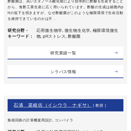
酢酸菌は、高いエタノール酸化能により効率的に酢酸を生産すること
から、食酢工業生産に広く用いられています。酢酸の生成は細胞内p
Hの低下を招きますが、なぜ酢酸菌がこのような極限環境で生命活動
を維持できているのかは不 ...
研究分野・
応用微生物学, 微生物生化学, 極限環境微生
キーワード
物, pHストレス, 酢酸菌
研究業績一覧
シラバス情報
石浦 菜岐佐（イシウラ ナギサ）
[ 教授 ]
集積回路の計算機援用設計, コンパイラ