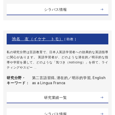
シラバス情報
池名 友（イケナ トモ）
[ 助教 ]
私の研究分野は言語教育で、日本人英語学習者への効果的な英語指導
に関心があります。 英語学習者が、どのような潜在的／明示的な指
導や学習を通して、どのような「気づき（noticing）」を得て、ライ
ティングやスピー ...
研究分野・
第二言語習得, 潜在的／明示的学習, English
キーワード
as a Lingua Franca
研究業績一覧
シラバス情報