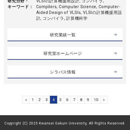
研究分野・
VLSIの計算機援用設計, コンパイラ,
キーワード
Compilers, Computer Science, Computer-
Aided Design of VLSIs, VLSIの計算機援用設
計, コンパイラ, 計算機科学
研究業績一覧
研究室ホームページ
シラバス情報
«
1
2
3
4
5
6
7
8
9
10
»
Copyright (C) 2025 Kwansei Gakuin University, All Rights Reserved.