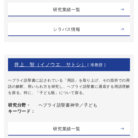
研究業績一覧
シラバス情報
井上 智（イノウエ サトシ）
[ 准教授 ]
ヘブライ語聖書に記されている「用語」を取り上げ、その箇所での用
語の解釈、用いられ方を研究し、ヘブライ語聖書に通底する用語理解
を探る。特に、「子ども観」について探る。
研究分野・
ヘブライ語聖書神学／子ども
キーワード
研究業績一覧