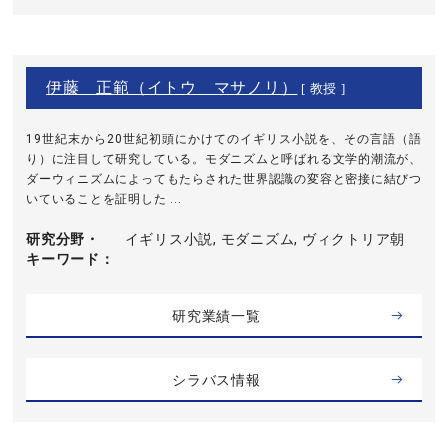
伊藤 正範（イトウ マサノリ）
[ 教授 ]
19世紀末から20世紀初頭にかけてのイギリス小説を、その言語（語
り）に注目して研究している。モダニズムと呼ばれる文学的潮流が、
ダーウィニズムによってもたらされた世界認識の変容と密接に結びつ
いていることを証明した ...
研究分野・
イギリス小説, モダニズム, ヴィクトリア朝
キーワード
研究業績一覧
シラバス情報