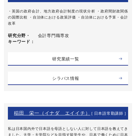
・英国の政府会計、地方政府会計制度の現状分析 ・政府間財政関係
の国際比較 ・自治体における政策評価 ・自治体における予算・会計
改革
研究分野・
会計専門職専攻
キーワード
研究業績一覧
シラバス情報
稲田 栄一（イナダ エイイチ）
[ 日本語常勤講師 ]
私は日本国内外で日本語を母語としない人に対して日本語を教えてき
ました。大学・大学院などを目指す留学生や、日本で働くために日本