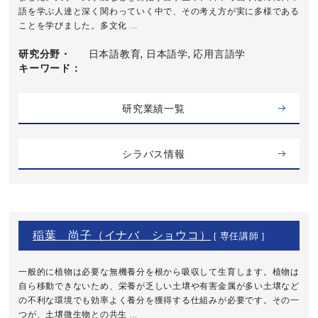
語を学ぶ人達と深く関わっていく中で、その考え方が実に多様である
ことを学びました。多文化 ...
研究分野・
日本語教育, 日本語学, 応用言語学
キーワード
研究業績一覧
シラバス情報
稲葉 尚子（イナバ ショウコ）
[ 専任講師 ]
一般的に植物は必要な無機養分を根から吸収して生育します。植物は
自ら移動できないため、栄養が乏しい土壌や有害金属が多い土壌など
の不利な環境でも効率よく養分を獲得する仕組みが必要です。その一
つが、土壌微生物との共生 ...