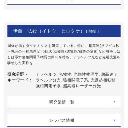
伊藤 弘毅（イトウ ヒロタケ）
[ 教授 ]
固体が示すダイナミクスを研究している。特に、超高速(サブピコ秒:
一兆分の一秒未満)かつ巨大(伝導性/誘電性/磁性の変化)な応答をしば
しば示す強相関電子物質に興味を持ち、テラヘルツ光など先端光源を
駆使した実験を ...
研究分野・
テラヘルツ, 光物性, 光物性物理学, 超高速テ
キーワード
ラヘルツ分光, 強相関電子系, 光誘起相転移,
強相関電子系, 超高速レーザー分光
研究業績一覧
シラバス情報