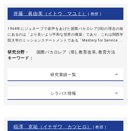
井藤 眞由美（イトウ マユミ）
[ 教授 ]
1964年にジュネーブで産声をあげた国際バカロレア(IB)の理念の核
にあるのは「より良いより平和な世界の構築」であり、これは関西学
院大学のミッションステートメントである「Mastery for Service ...
研究分野・
国際バカロレア（IB), 教育改革, 教育方法
キーワード
研究業績一覧
シラバス情報
稲澤 克祐（イナザワ カツヒロ）
[ 教授 ]