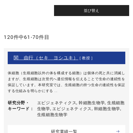
120件中61-70件目
関 由行（セキ ヨシユキ）
[ 教授 ]
体細胞（生殖細胞以外の体を構成する細胞）は個体の死と共に消滅し
ますが、生殖細胞は次世代へ遺伝情報を伝えることで生命の連続性を
保証しています。本研究室では、生殖細胞の持つ生命の連続性を保証
する仕組みを明らかにする ...
研究分野・
エピジェネティクス, 幹細胞生物学, 生殖細胞
キーワード
生物学, エピジェネティクス, 幹細胞生物学,
生殖細胞生物学
研究業績一覧