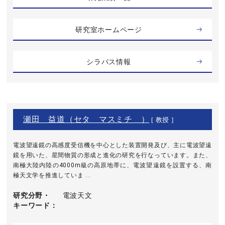
研究室ホームページ
シラバス情報
瀬田 益道（セタ マスミチ ）
[ 教授 ]
電波望遠鏡の高感度受信機を中心とした装置開発及び、主に電波望遠
鏡を用いた、星間物質の形成と進化の研究を行なっています。また、
南極大陸内陸の4000m級の高原地帯に、電波望遠鏡を設置する、南
極天文学を推進していま ...
研究分野・
電波天文
キーワード