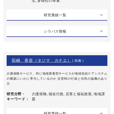
生, 多様性の尊重
研究業績一覧
シラバス情報
田嶋 香苗（タジマ カナエ）
[ 助教 ]
介護保険サービス、特に地域密着型サービスが地域包括ケアシステム
の構築にいかに寄与しているのか 災害時の行政と住民の協働のあり
方
研究分野・
介護保険, 福祉行政, 災害と福祉政策, 地域課
キーワード
題
研究業績一覧