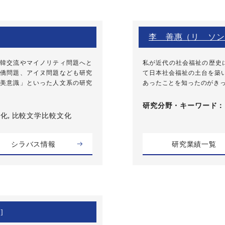
李 善惠（リ ソン
韓交流やマイノリティ問題へと
私が近代の社会福祉の歴史
僑問題、アイヌ問題なども研究
て日本社会福祉の土台を築いて
美意識」といった人文系の研究
あったことを知ったのがきっ
研究分野・
キーワード
化, 比較文学比較文化
シラバス情報
研究業績一覧
]