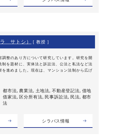
ラ サトシ）
[ 教授 ]
害調整のあり方について研究しています。研究を開
法制を題材に、実体法と訴訟法、公法と私法など法
察を進めました。現在は、マンション法制から広げ
都市法, 農業法, 土地法, 不動産登記法, 借地
借家法, 区分所有法, 民事訴訟法, 民法, 都市
法
シラバス情報