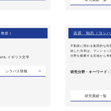
吉原 知志（ヨシハ
 教授 ]
不動産に関わる集団的な利
始した当初は、マンション
分野を横断する見地から考
rature, イギリス文学
...
シラバス情報
研究分野・
キーワード
研究業績一覧