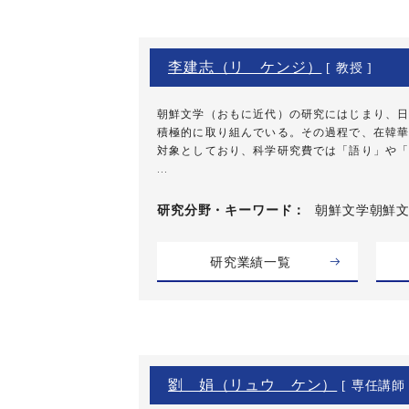
李建志（リ ケンジ）
[ 教授 ]
朝鮮文学（おもに近代）の研究にはじまり、日
積極的に取り組んでいる。その過程で、在韓華
対象としており、科学研究費では「語り」や「
...
研究分野・
キーワード
朝鮮文学朝鮮文
研究業績一覧
劉 娟（リュウ ケン）
[ 専任講師 