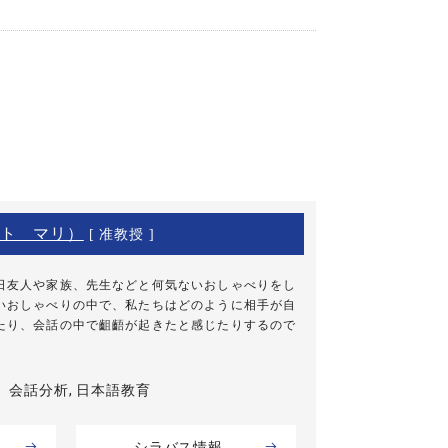
ト マリ）
[ 准教授 ]
日友人や家族、先生などと何気ないおしゃべりをし
いおしゃべりの中で、私たちはどのように相手が自
たり、会話の中で齟齬が起きたと感じたりするので
会話分析, 日本語教育
シラバス情報