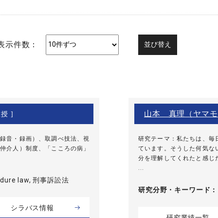
表示件数：
山本 真理（ヤマモ
授 ]
録音・録画）、取調べ技法、視
研究テーマ：私たちは、毎
仲介人）制度、「こころの病」
ています。そうした何気な
分を理解してくれたと感じ
...
cedure law, 刑事訴訟法
研究分野・
キーワード
シラバス情報
研究業績一覧