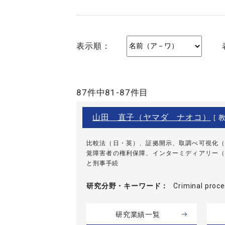
表示順：
87件中81-87件目
山田 直子（ヤマダ ナオコ）
[ 教
比較法（日・英）、証拠開示、取調べ可視化（
覚障害者の権利保障、インターミディアリー（
と刑事手続
研究分野・
キーワード
Criminal pro
研究業績一覧