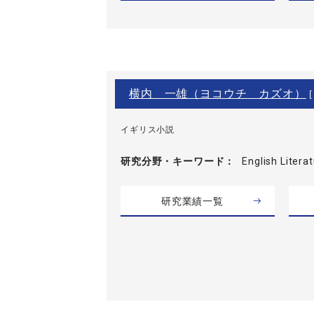
横内 一雄（ヨコウチ カズオ）
[
イギリス小説
研究分野・
キーワード
English Lite
研究業績一覧