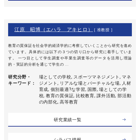
江原 昭博（エハラ アキヒロ）
[ 准教授 ]
教育の質保証を社会学的経済学的に考察していくことから研究を進め
ています。具体的には以下の３つの切り口から研究に着手していま
す。 一つ目として学生調査や卒業生調査等のデータを活用し理論
的・実証的分析を通じて学生の ...
研究分野・
場としての学校, スポーツマネジメント, マネ
キーワード
ジメント, リアルな場とバーチャルな場, 人材
育成, 個別最適?な学習, 国際, 場としての学
校, 教育の質保証, 比較教育, 課外活動, 部活動
の内部化, 高等教育
研究業績一覧
シラバス情報