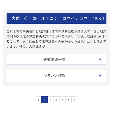
大西 公一郎（オオニシ コウイチロウ）
[ 教授 ]
これまでの中央省庁と地方自治体での勤務経験を踏まえて、国と地方
の関係や地域の課題解決の方策について検討し、実践と理論をつなげ
ることで、次々に生じる地域課題への手がかりを提供したいと考えて
います。特に、人口減少が ...
研究業績一覧
シラバス情報
«
1
2
3
4
5
»