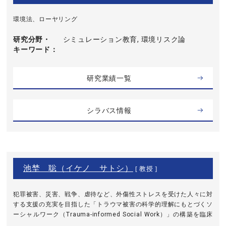
環境法、ローヤリング
研究分野・
シミュレーション教育, 環境リスク論
キーワード
研究業績一覧
シラバス情報
池埜 聡（イケノ サトシ）
[ 教授 ]
犯罪被害、災害、戦争、虐待など、外傷性ストレスを受けた人々に対
する支援の充実を目指した「トラウマ被害の科学的理解にもとづくソ
ーシャルワーク（Trauma-informed Social Work）」の構築を臨床
...