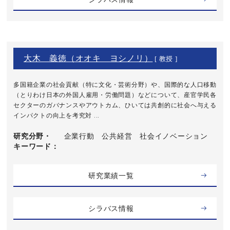
大木 義徳（オオキ ヨシノリ）
[ 教授 ]
多国籍企業の社会貢献（特に文化・芸術分野）や、国際的な人口移動
（とりわけ日本の外国人雇用・労働問題）などについて、産官学民各
セクターのガバナンスやアウトカム、ひいては共創的に社会へ与える
インパクトの向上を考究対 ...
研究分野・
企業行動 公共経営 社会イノベーション
キーワード
研究業績一覧
シラバス情報