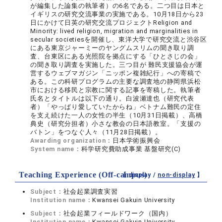
が編集した論集の執筆者）の6名である。二つ目は日本と
イギリスの研究交流事業の実施である。10月18日から23
日にかけて日英の研究交流プロジェクトReligion and
Minority: lived religion, migration and marginalities in
secular societiesを開催し、東洋大学で研究交流と渋谷区
にある東京ジャーミーのヤングムスリムの聞き取り調
査、台東区にある光照院を拠点にする「ひとさじの会」
の聞き取り調査を実施した。三つ目が 難民支援協会が運
営するウェブマガジン「ニッポン複雑紀行」への寄稿で
ある。この科研プログラムの主要な調査地の静岡県浜松
市における移民と宗教に関する記事を寄稿した。執筆者
氏名とタイトルは以下の通り。白波瀬達也（研究代表
者）「やっぱり愛していたからね」ベトナム難民の定住
を支え続けた一人の女性の半生（10月31日掲載）、高橋
典史（研究分担者）小さな教会の日本語教室。「支援の
バトン」をつなぐ人々（11月28日掲載）。
Awarding organization：
日本学術振興会
System name：
科学研究費助成事業 基盤研究(C)
Teaching Experience (Off-campus)
【 display /
non-display
】
Subject：
社会起業調査実習
Institution name：
Kwansei Gakuin University
Subject：
社会起業フィールドワーク（国内）
Institution name：
Kwansei Gakuin University