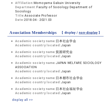
Affiliation:
Momoyama Gakuin University
Department:
Faculty of Sociology Department of
Sociology
Title:
Associate Professor
Date:
2018.04 - 2021.03
Association Memberships
【 display /
non-display
】
Academic society name:
日本社会学会
Academic country located:
Japan
Academic society name:
貧困研究会
Academic country located:
Japan
Academic society name:
JAPAN WELFARE SOCIOLOGY
ASSOCIATION
Academic country located:
Japan
Academic society name:
日本都市社会学会
Academic country located:
Japan
Academic society name:
日本社会福祉学会
Academic country located:
Japan
display all >>