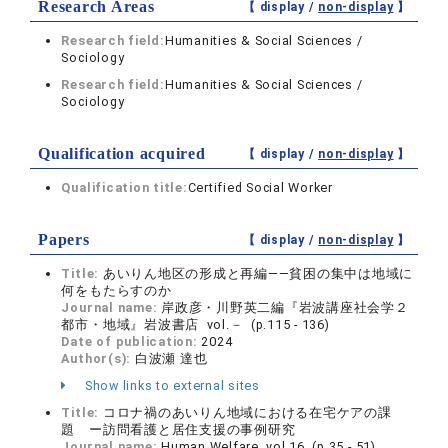
Research Areas
【 display /
non-display
】
Research field:
Humanities & Social Sciences /
Sociology
Research field:
Humanities & Social Sciences /
Sociology
Qualification acquired
【 display /
non-display
】
Qualification title:
Certified Social Worker
Papers
【 display /
non-display
】
Title:
あいりん地区の形成と再編――貧困の集中は地域に
何をもたらすのか
Journal name:
岸政彦・川野英二編『岩波講座社会学２
都市・地域』岩波書店 vol.－ (p.115 - 136)
Date of publication:
2024
Author(s):
白波瀬 達也
Show links to external sites
Title:
コロナ禍のあいりん地域における在宅ケアの課
題 ー訪問看護と居住支援の事例研究
Journal name:
Human Welfare vol.16 (p.35 - 51)