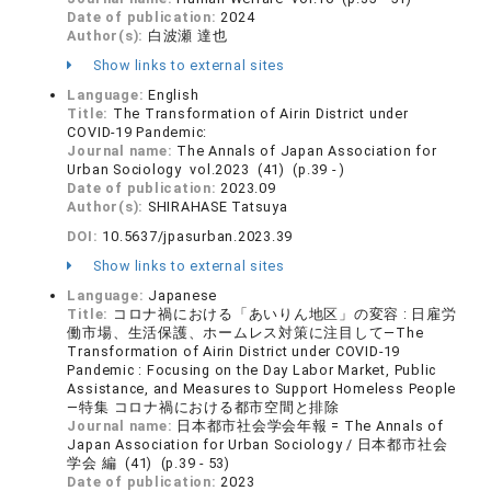
Date of publication:
2024
Author(s):
白波瀬 達也
Show links to external sites
Language:
English
Title:
The Transformation of Airin District under
COVID-19 Pandemic:
Journal name:
The Annals of Japan Association for
Urban Sociology vol.2023 (41) (p.39 - )
Date of publication:
2023.09
Author(s):
SHIRAHASE Tatsuya
DOI:
10.5637/jpasurban.2023.39
Show links to external sites
Language:
Japanese
Title:
コロナ禍における「あいりん地区」の変容 : 日雇労
働市場、生活保護、ホームレス対策に注目して—The
Transformation of Airin District under COVID-19
Pandemic : Focusing on the Day Labor Market, Public
Assistance, and Measures to Support Homeless People
—特集 コロナ禍における都市空間と排除
Journal name:
日本都市社会学会年報 = The Annals of
Japan Association for Urban Sociology / 日本都市社会
学会 編 (41) (p.39 - 53)
Date of publication:
2023