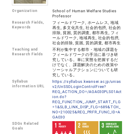
Organization
School of Human Welfare Studies
Professor
Research Fields,
フィールドワーク, ホームレス, 地域
Keywords
再生, 多文化共生, 社会的包摂, 社会的
排除, 貧困, 質的調査, 都市再生, フィ
ールドワーク, 地域再生, 社会的包摂,
社会的排除, 貧困, 質的調査, 都市再生
Teaching and
不利が集中する都市・地域の課題を
Research Fields
フィールドワークの手法に基づき研
究している。単に実態を把握するだ
けでなく、課題解決のための政策や
ソーシャルアクションについても研
究している。
Syllabus
https://syllabus.kwansei.ac.jp/unias
information URL
v2/UnSSOLoginControlFree?
REQ_ACTION_DO=/AGA030PLS01Act
ion.do?
REQ_FUNCTION_JUMP_START_FLG
=1&SLB_LINK_DISP_FLG=689&TCH_
NO=210025&REQ_PRFR_FUNC_ID=A
GA030
SDGs Related
Goals