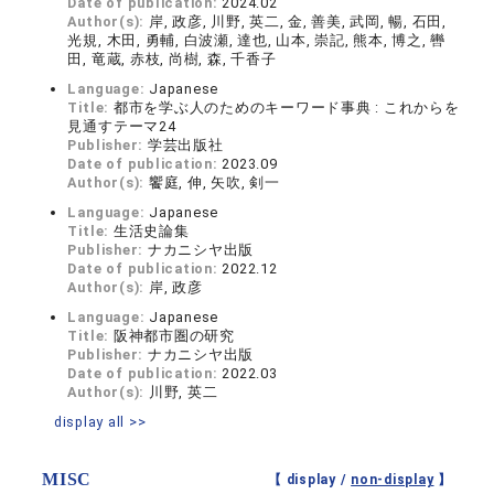
Date of publication:
2024.02
Author(s):
岸, 政彦, 川野, 英二, 金, 善美, 武岡, 暢, 石田,
光規, 木田, 勇輔, 白波瀬, 達也, 山本, 崇記, 熊本, 博之, 轡
田, 竜蔵, 赤枝, 尚樹, 森, 千香子
Language:
Japanese
Title:
都市を学ぶ人のためのキーワード事典 : これからを
見通すテーマ24
Publisher:
学芸出版社
Date of publication:
2023.09
Author(s):
饗庭, 伸, 矢吹, 剣一
Language:
Japanese
Title:
生活史論集
Publisher:
ナカニシヤ出版
Date of publication:
2022.12
Author(s):
岸, 政彦
Language:
Japanese
Title:
阪神都市圏の研究
Publisher:
ナカニシヤ出版
Date of publication:
2022.03
Author(s):
川野, 英二
display all >>
MISC
【 display /
non-display
】