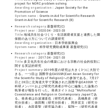
project for NORC problem solving
Awarding organization：
Japan Society for the
Promotion of Science
System name：
Grants-in-Aid for Scientific Research
Grant-in-Aid for Scientific Research (B)
Research category:
基盤研究(C)
Project year：
2020.04 - 2023.03
Title:
地域共生社会づくり・生活困窮者支援と連携した隣
保館のあり方についての調査研究
Awarding organization：
日本学術振興会
System name：
科学研究費助成事業 基盤研究(C)
Research category:
基盤研究(C)
Project year：
2017.04 - 2021.03
Title:
多文化共生社会の構築における宗教の社会的役割に
関する実証的研究
Project summary:
2019年度の研究は大きく3つに大別で
きる。一つ目は 国際学会EASSSR(East Asian Society for
the Scientific Study of Religion)への参加である。7月27
日と28日に北海道大学で実施された国際学会EASSSR で
科研メンバーおよび研究代表者が中心に編集した論集の
執筆者が報告を行った。発表タイトルは "Multicultural
Coexistence and Religion in Contemporary Japanであ
る。発表者は白波瀬達也（研究代表者）、高橋典史（研
究分担者）、徳田剛（研究分担者）、岡井宏文（研究分
担者）、永田貴聖（研究協力者）、荻翔一（研究代表者