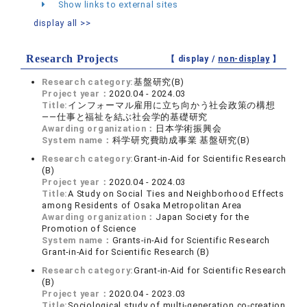
Show links to external sites
display all >>
Research Projects
【 display /
non-display
】
Research category:
基盤研究(B)
Project year：
2020.04 - 2024.03
Title:
インフォーマル雇用に立ち向かう社会政策の構想
――仕事と福祉を結ぶ社会学的基礎研究
Awarding organization：
日本学術振興会
System name：
科学研究費助成事業 基盤研究(B)
Research category:
Grant-in-Aid for Scientific Research
(B)
Project year：
2020.04 - 2024.03
Title:
A Study on Social Ties and Neighborhood Effects
among Residents of Osaka Metropolitan Area
Awarding organization：
Japan Society for the
Promotion of Science
System name：
Grants-in-Aid for Scientific Research
Grant-in-Aid for Scientific Research (B)
Research category:
Grant-in-Aid for Scientific Research
(B)
Project year：
2020.04 - 2023.03
Title:
Sociological study of multi-generation co-creation