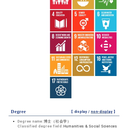
Degree
【 display /
non-display
】
Degree name:
博士（社会学）
Classified degree field:
Humanities & Social Sciences