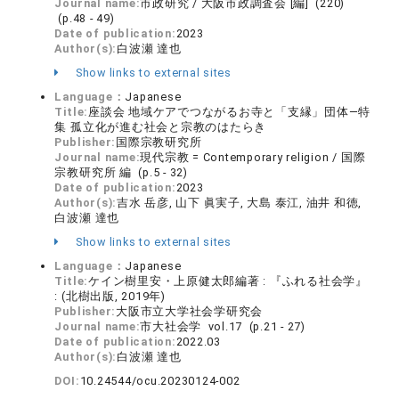
Journal name:
市政研究 / 大阪市政調査会 [編] (220)
(p.48 - 49)
Date of publication:
2023
Author(s):
白波瀬 達也
Show links to external sites
Language：
Japanese
Title:
座談会 地域ケアでつながるお寺と「支縁」団体—特
集 孤立化が進む社会と宗教のはたらき
Publisher:
国際宗教研究所
Journal name:
現代宗教 = Contemporary religion / 国際
宗教研究所 編 (p.5 - 32)
Date of publication:
2023
Author(s):
吉水 岳彦, 山下 眞実子, 大島 泰江, 油井 和徳,
白波瀬 達也
Show links to external sites
Language：
Japanese
Title:
ケイン樹里安・上原健太郎編著 : 『ふれる社会学』
: (北樹出版, 2019年)
Publisher:
大阪市立大学社会学研究会
Journal name:
市大社会学 vol.17 (p.21 - 27)
Date of publication:
2022.03
Author(s):
白波瀬 達也
DOI:
10.24544/ocu.20230124-002