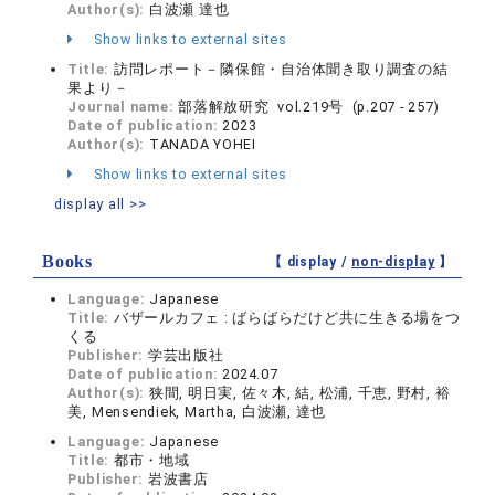
Author(s):
白波瀬 達也
Show links to external sites
Title:
訪問レポート－隣保館・自治体聞き取り調査の結
果より－
Journal name:
部落解放研究 vol.219号 (p.207 - 257)
Date of publication:
2023
Author(s):
TANADA YOHEI
Show links to external sites
display all >>
Books
【 display /
non-display
】
Language:
Japanese
Title:
バザールカフェ : ばらばらだけど共に生きる場をつ
くる
Publisher:
学芸出版社
Date of publication:
2024.07
Author(s):
狭間, 明日実, 佐々木, 結, 松浦, 千恵, 野村, 裕
美, Mensendiek, Martha, 白波瀬, 達也
Language:
Japanese
Title:
都市・地域
Publisher:
岩波書店