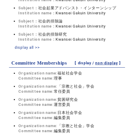
Subject：
社会起業アドバンスト・インターンシップ
Institution name：
Kwansei Gakuin University
Subject：
社会的排除論
Institution name：
Kwansei Gakuin University
Subject：
社会的排除研究
Institution name：
Kwansei Gakuin University
display all >>
Committee Memberships
【 display /
non-display
】
Organization name:
福祉社会学会
Committee name:
理事
Organization name:
「宗教と社会」学会
Committee name:
常任委員
Organization name:
貧困研究会
Committee name:
運営委員
Organization name:
日本社会学会
Committee name:
編集委員
Organization name:
「宗教と社会」学会
Committee name:
編集委員