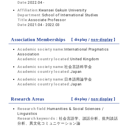
Date:
2022.04 -
Affiliation:
Kwansei Gakuin University
Department:
School of International Studies
Title:
Associate Professor
Date:
2021.04 - 2022.03
Association Memberships
【 display /
non-display
】
Academic society name:
International Pragmatics
Association
Academic country located:
United Kingdom
Academic society name:
社会言語科学会
Academic country located:
Japan
Academic society name:
日本語用論学会
Academic country located:
Japan
Research Areas
【 display /
non-display
】
Research field:
Humanities & Social Sciences /
Linguistics
Research keywords：
社会言語学、談話分析、批判談話
分析、異文化コミュニケーション論