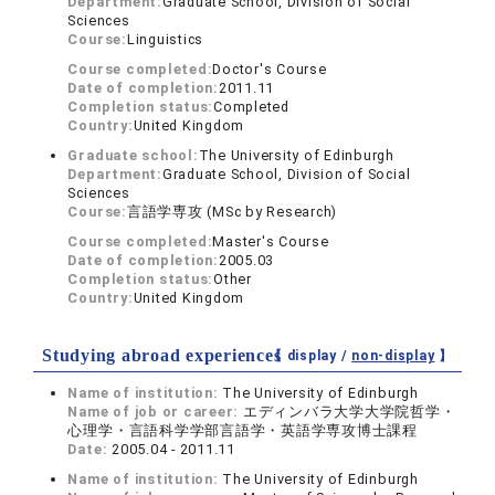
Department:
Graduate School, Division of Social
Sciences
Course:
Linguistics
Course completed:
Doctor's Course
Date of completion:
2011.11
Completion status:
Completed
Country:
United Kingdom
Graduate school:
The University of Edinburgh
Department:
Graduate School, Division of Social
Sciences
Course:
言語学専攻 (MSc by Research)
Course completed:
Master's Course
Date of completion:
2005.03
Completion status:
Other
Country:
United Kingdom
Studying abroad experiences
【 display /
non-display
】
Name of institution:
The University of Edinburgh
Name of job or career:
エディンバラ大学大学院哲学・
心理学・言語科学学部言語学・英語学専攻博士課程
Date:
2005.04 - 2011.11
Name of institution:
The University of Edinburgh