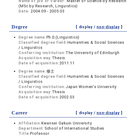
Name of job or career:
Master of Science by Research
(MSc by Research, Linguistics)
Date:
2004.09 - 2005.03
Degree
【 display /
non-display
】
Degree name:
Ph.D.(Linguistics)
Classified degree field:
Humanities & Social Sciences
/ Linguistics
Conferring institution:
The University of Edinburgh
Acquisition way:
Thesis
Date of acquisition:
2011.11
Degree name:
修士
Classified degree field:
Humanities & Social Sciences
/ Linguistics
Conferring institution:
Japan Women's University
Acquisition way:
Thesis
Date of acquisition:
2002.03
Career
【 display /
non-display
】
Affiliation:
Kwansei Gakuin University
Department:
School of International Studies
Title:
Professor