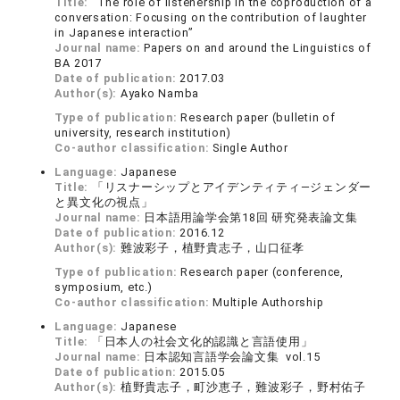
Title:
“The role of listenership in the coproduction of a
conversation: Focusing on the contribution of laughter
in Japanese interaction”
Journal name:
Papers on and around the Linguistics of
BA 2017
Date of publication:
2017.03
Author(s):
Ayako Namba
Type of publication:
Research paper (bulletin of
university, research institution)
Co-author classification:
Single Author
Language:
Japanese
Title:
「リスナーシップとアイデンティティ―ジェンダー
と異文化の視点」
Journal name:
日本語用論学会第18回 研究発表論文集
Date of publication:
2016.12
Author(s):
難波彩子，植野貴志子，山口征孝
Type of publication:
Research paper (conference,
symposium, etc.)
Co-author classification:
Multiple Authorship
Language:
Japanese
Title:
「日本人の社会文化的認識と言語使用」
Journal name:
日本認知言語学会論文集 vol.15
Date of publication:
2015.05
Author(s):
植野貴志子，町沙恵子，難波彩子，野村佑子