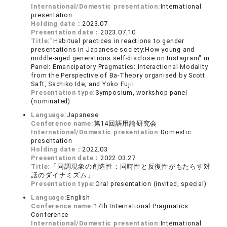
International/Domestic presentation:
International
presentation
Holding date：
2023.07
Presentation date：
2023.07.10
Title:
"Habitual practices in reactions to gender
presentations in Japanese society:How young and
middle-aged generations self-disclose on Instagram" in
Panel: Emancipatory Pragmatics: Interactional Modality
from the Perspective of Ba-Theory organised by Scott
Saft, Sachiko Ide, and Yoko Fujii
Presentation type:
Symposium, workshop panel
(nominated)
Language:
Japanese
Conference name:
第14回語用論研究会
International/Domestic presentation:
Domestic
presentation
Holding date：
2022.03
Presentation date：
2022.03.27
Title:
「同調現象の創造性：同時性と反復性がもたらす対
話のダイナミズム」
Presentation type:
Oral presentation (invited, special)
Language:
English
Conference name:
17th International Pragmatics
Conference
International/Domestic presentation:
International