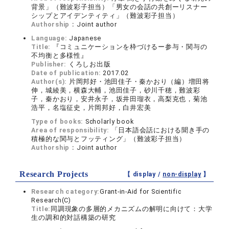
背景」（難波彩子担当）「男女の会話の共創ーリスナー
シップとアイデンティティ」（難波彩子担当）
Authorship：
Joint author
Language:
Japanese
Title:
『コミュニケーションを枠づけるー参与・関与の
不均衡と多様性』
Publisher:
くろしお出版
Date of publication:
2017.02
Author(s):
片岡邦好・池田佳子・秦かおり（編）増田将
伸，城綾美，横森大輔，池田佳子，砂川千穂，難波彩
子，秦かおり，安井永子，坂井田瑠衣，高梨克也，菊池
浩平，名塩征史，片岡邦好，白井宏美
Type of books:
Scholarly book
Area of responsibility:
「日本語会話における聞き手の
積極的な関与とフッティング」（難波彩子担当）
Authorship：
Joint author
Research Projects
【 display /
non-display
】
Research category:
Grant-in-Aid for Scientific
Research(C)
Title:
同調現象の多層的メカニズムの解明に向けて：大学
生の調和的対話構築の研究