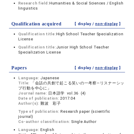
Research field:
Humanities & Social Sciences / English
linguistics
Qualification acquired
【 display /
non-display
】
Qualification title:
High School Teacher Specialization
License
Qualification title:
Junior High School Teacher
Specialization License
Papers
【 display /
non-display
】
Language:
Japanese
Title:
「会話の共創で起こる笑いの一考察―リスナーシッ
プ行動を中心に」
Journal name:
日本語学 vol.36 (4)
Date of publication:
2017.04
Author(s):
難波 彩子
Type of publication:
Research paper (scientific
journal)
Co-author classification:
Single Author
Language:
English