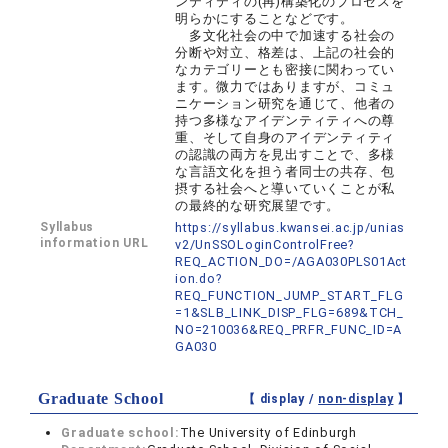
ンティティの(再)構築化のプロセスを
明らかにすることなどです。
多文化社会の中で加速する社会の
分断や対立、格差は、上記の社会的
なカテゴリーとも密接に関わってい
ます。微力ではありますが、コミュ
ニケーション研究を通じて、他者の
持つ多様なアイデンティティへの尊
重、そして自身のアイデンティティ
の認識の両方を見出すことで、多様
な言語文化を担う者同士の共存、包
摂する社会へと導いていくことが私
の最終的な研究展望です。
Syllabus
https://syllabus.kwansei.ac.jp/unias
information URL
v2/UnSSOLoginControlFree?
REQ_ACTION_DO=/AGA030PLS01Act
ion.do?
REQ_FUNCTION_JUMP_START_FLG
=1&SLB_LINK_DISP_FLG=689&TCH_
NO=210036&REQ_PRFR_FUNC_ID=A
GA030
Graduate School
【 display /
non-display
】
Graduate school:
The University of Edinburgh