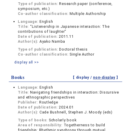
Type of publication:
Research paper (conference,
symposium, etc.)
Co-author classification:
Multiple Authorship
Language:
English
Title:
“Listenership in Japanese interaction: The
contributions of laughter”
Date of publication:
2011.11
Author(s):
Ayako Namba
Type of publication:
Doctoral thesis
Co-author classification:
Single Author
display all >>
Books
【 display /
non-display
】
Language:
English
Title:
Navigating friendships in interaction: Discursive
and ethnographic perspectives
Publisher:
Routledge
Date of publication:
2024.01
Author(s):
Cade Bushnell, Stephen J. Moody (eds)
Type of books:
Scholarly book
Area of responsibility:
Togetherness to build
friendship: Rhythmic synchrony through mutual