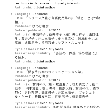
reactions in Japanese multi-party interaction
Authorship：
Joint author
Language:
Japanese
Title:
「シリーズ文化と言語使用第2巻 『場とことばの諸
相』」
Publisher:
ひつじ書房
Date of publication:
2020.11
Author(s):
井出祥子，藤井洋子（編）井出祥子，山口征
孝，藤井洋子，井出里咲子，多々良直弘，難波彩子，堀
江薫，古田朋子，片岡邦好，サフト・スコット
Type of books:
Scholarly book
Area of responsibility:
「会話の一体感―場の理論によ
る解釈」
Authorship：
Joint author
Language:
Japanese
Title:
『聞き手行動のコミュニケーション学』
Publisher:
ひつじ書房
Date of publication:
2018.12
Author(s):
村田和代（編）難波彩子，植野貴志子，山口
征孝， 岡本雅史，増田将伸，横森大輔，村田和代， 森本
郁代，片岡邦好，難波彩子，井出里咲子、 ブッシュネ
ル・ケード，釜田友里江，首藤 智子，植野貴志子
Type of books:
Scholarly book
Area of responsibility:
序章 聞き手行動をめぐる研究の