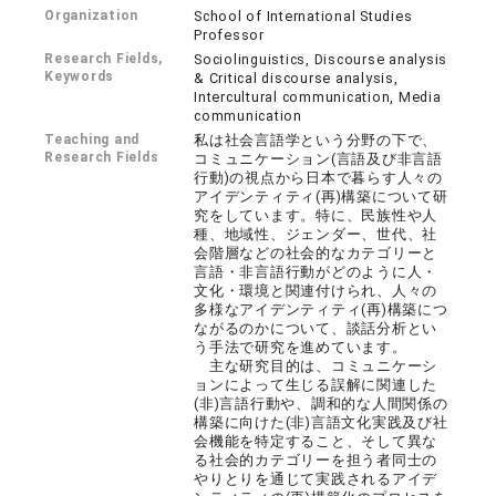
Organization
School of International Studies
Professor
Research Fields,
Sociolinguistics, Discourse analysis
Keywords
& Critical discourse analysis,
Intercultural communication, Media
communication
Teaching and
私は社会言語学という分野の下で、
Research Fields
コミュニケーション(言語及び非言語
行動)の視点から日本で暮らす人々の
アイデンティティ(再)構築について研
究をしています。特に、民族性や人
種、地域性、ジェンダー、世代、社
会階層などの社会的なカテゴリーと
言語・非言語行動がどのように人・
文化・環境と関連付けられ、人々の
多様なアイデンティティ(再)構築につ
ながるのかについて、談話分析とい
う手法で研究を進めています。
主な研究目的は、コミュニケーシ
ョンによって生じる誤解に関連した
(非)言語行動や、調和的な人間関係の
構築に向けた(非)言語文化実践及び社
会機能を特定すること、そして異な
る社会的カテゴリーを担う者同士の
やりとりを通じて実践されるアイデ