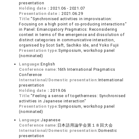
presentation
Holding date：
2021.06 - 2021.07
Presentation date：
2021.06.29
Title:
"Synchronised activities in improvisation:
Focusing on a high point of co-producing interactions"
in Panel: Emancipatory Pragmatics: Reconsidering
context in terms of the emergence and dissolution of
distinct categories in communicative interaction,
organised by Scot Saft, Sachiko Ide, and Yoko Fujii
Presentation type:
Symposium, workshop panel
(nominated)
Language:
English
Conference name:
16th International Pragmatics
Conference
International/Domestic presentation:
International
presentation
Holding date：
2019.06
Title:
"Feeling a sense of togetherness: Synchronised
activities in Japanese interaction"
Presentation type:
Symposium, workshop panel
(nominated)
Language:
Japanese
Conference name:
日本語用論学会第１８回大会
International/Domestic presentation:
Domestic
presentation