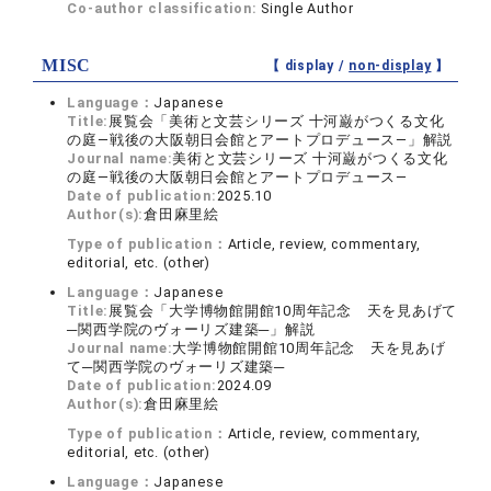
Co-author classification:
Single Author
MISC
【 display /
non-display
】
Language：
Japanese
Title:
展覧会「美術と文芸シリーズ 十河巌がつくる文化
の庭―戦後の大阪朝日会館とアートプロデュース―」解説
Journal name:
美術と文芸シリーズ 十河巌がつくる文化
の庭―戦後の大阪朝日会館とアートプロデュース―
Date of publication:
2025.10
Author(s):
倉田麻里絵
Type of publication：
Article, review, commentary,
editorial, etc. (other)
Language：
Japanese
Title:
展覧会「大学博物館開館10周年記念 天を見あげて
─関西学院のヴォーリズ建築─」解説
Journal name:
大学博物館開館10周年記念 天を見あげ
て─関西学院のヴォーリズ建築─
Date of publication:
2024.09
Author(s):
倉田麻里絵
Type of publication：
Article, review, commentary,
editorial, etc. (other)
Language：
Japanese