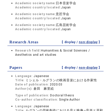
Academic society name:
日本音楽学会
Academic country located:
Japan
Academic society name:
意匠学会
Academic country located:
Japan
Academic society name:
広島芸術学会
Academic country located:
Japan
Research Areas
【 display /
non-display
】
Research field:
Humanities & Social Sciences /
Aesthetics and art studies
Papers
【 display /
non-display
】
Language:
Japanese
Title:
ミシェル・ルグランの映画音楽における作家性
Date of publication:
2020.03
Author(s):
倉田 麻里絵
Type of publication:
Doctoral thesis
Co-author classification:
Single Author
Language:
Japanese
Title:
ルグランの芸術創作における音と映像—音楽と平和