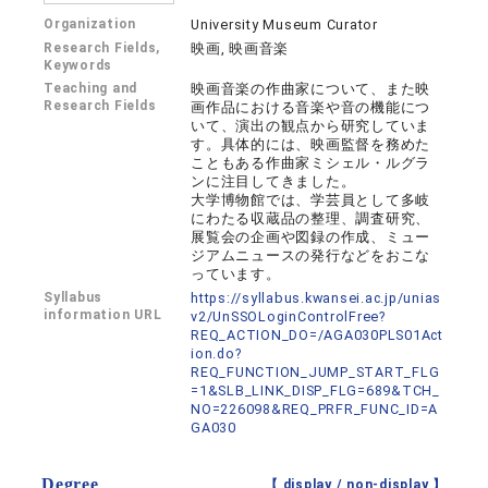
Organization
University Museum Curator
Research Fields,
映画, 映画音楽
Keywords
Teaching and
映画音楽の作曲家について、また映
Research Fields
画作品における音楽や音の機能につ
いて、演出の観点から研究していま
す。具体的には、映画監督を務めた
こともある作曲家ミシェル・ルグラ
ンに注目してきました。
大学博物館では、学芸員として多岐
にわたる収蔵品の整理、調査研究、
展覧会の企画や図録の作成、ミュー
ジアムニュースの発行などをおこな
っています。
Syllabus
https://syllabus.kwansei.ac.jp/unias
information URL
v2/UnSSOLoginControlFree?
REQ_ACTION_DO=/AGA030PLS01Act
ion.do?
REQ_FUNCTION_JUMP_START_FLG
=1&SLB_LINK_DISP_FLG=689&TCH_
NO=226098&REQ_PRFR_FUNC_ID=A
GA030
Degree
【 display /
non-display
】