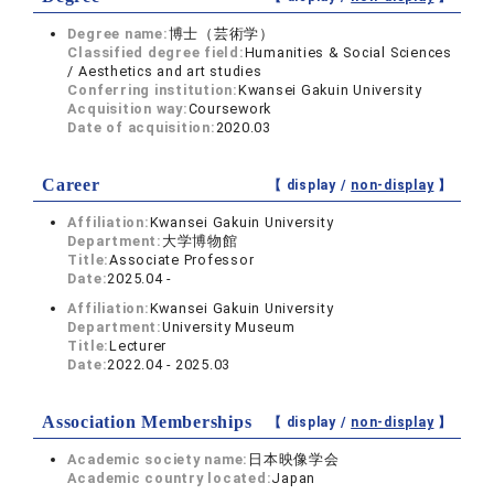
Degree name:
博士（芸術学）
Classified degree field:
Humanities & Social Sciences
/ Aesthetics and art studies
Conferring institution:
Kwansei Gakuin University
Acquisition way:
Coursework
Date of acquisition:
2020.03
Career
【 display /
non-display
】
Affiliation:
Kwansei Gakuin University
Department:
大学博物館
Title:
Associate Professor
Date:
2025.04 -
Affiliation:
Kwansei Gakuin University
Department:
University Museum
Title:
Lecturer
Date:
2022.04 - 2025.03
Association Memberships
【 display /
non-display
】
Academic society name:
日本映像学会
Academic country located:
Japan