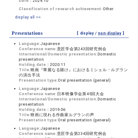
Date：
2024.10
Classification of research achievement:
Other
display all >>
Presentations
【 display /
non-display
】
Language:
Japanese
Conference name:
意匠学会第243回研究例会
International/Domestic presentation:
Domestic
presentation
Holding date：
2020.11
Title:
映画『華麗なる賭け』におけるミシェル・ルグラン
の演出手法
Presentation type:
Oral presentation (general)
Language:
Japanese
Conference name:
日本映像学会第45回大会
International/Domestic presentation:
Domestic
presentation
Holding date：
2019.06
Title:
映画に現れる作曲家ルグランの声
Presentation type:
Oral presentation (general)
Language:
Japanese
Conference name:
意匠学会第234回研究例会