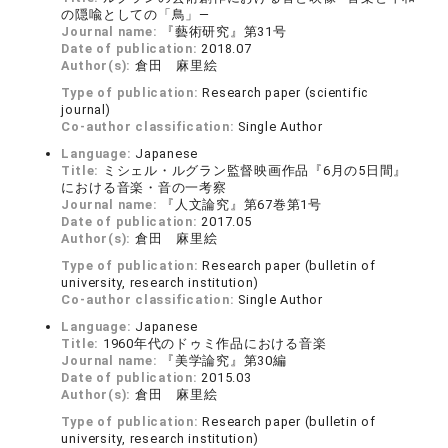
の隠喩としての「鳥」—
Journal name:
『藝術研究』第31号
Date of publication:
2018.07
Author(s):
倉田 麻里絵
Type of publication:
Research paper (scientific
journal)
Co-author classification:
Single Author
Language:
Japanese
Title:
ミシェル・ルグラン監督映画作品『6月の5日間』
における音楽・音の一考察
Journal name:
『人文論究』第67巻第1号
Date of publication:
2017.05
Author(s):
倉田 麻里絵
Type of publication:
Research paper (bulletin of
university, research institution)
Co-author classification:
Single Author
Language:
Japanese
Title:
1960年代のドゥミ作品における音楽
Journal name:
『美学論究』第30編
Date of publication:
2015.03
Author(s):
倉田 麻里絵
Type of publication:
Research paper (bulletin of
university, research institution)