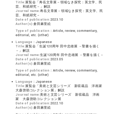
Title:
展覧会「寿岳文章展－領域なき探究：英文学、民
芸、和紙研究－」解説
Journal name:
寿岳文章展－領域なき探究：英文学、民
芸、和紙研究－
Date of publication:
2023.10
Author(s):
倉田麻里絵
Type of publication：
Article, review, commentary,
editorial, etc. (other)
Language：
Japanese
Title:
展覧会「生誕120周年 田中忠雄展 －聖書を描く
－」解説
Journal name:
生誕120周年 田中忠雄展 －聖書を描く－
Date of publication:
2023.05
Author(s):
倉田麻里絵
Type of publication：
Article, review, commentary,
editorial, etc. (other)
Language：
Japanese
Title:
展覧会「美術と文芸シリーズ 新収蔵品 洋画家
大森啓助コレクション展」解説
Journal name:
美術と文芸シリーズ 新収蔵品 洋画
家 大森啓助コレクション展
Date of publication:
2022.10
Author(s):
倉田麻里絵