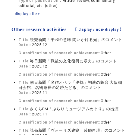
Type of publication：
Article, review, commentary,
editorial, etc. (other)
display all >>
Other research activities
【 display /
non-display
】
Title:
読売新聞「平和の意味 問いかける光」のコメント
Date：
2025.12
Classification of research achievement:
Other
Title:
毎日新聞「戦後の文化復興に尽力」のコメント
Date：
2025.12
Classification of research achievement:
Other
Title:
朝日新聞「名作オペラ「夕鶴」初演の舞台 大阪朝
日会館、名物館長の足跡たどる」のコメント
Date：
2025.11
Classification of research achievement:
Other
Title:
さくらFM「ぶらりミュージアムめぐり」の出演
Date：
2025.11
Classification of research achievement:
Other
Title:
読売新聞「ヴォーリズ建築 装飾再現」のコメント