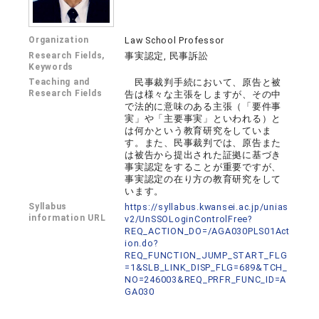
Organization
Law School Professor
Research Fields,
事実認定, 民事訴訟
Keywords
Teaching and
民事裁判手続において、原告と被
Research Fields
告は様々な主張をしますが、その中
で法的に意味のある主張（「要件事
実」や「主要事実」といわれる）と
は何かという教育研究をしていま
す。また、民事裁判では、原告また
は被告から提出された証拠に基づき
事実認定をすることが重要ですが、
事実認定の在り方の教育研究をして
います。
Syllabus
https://syllabus.kwansei.ac.jp/unias
information URL
v2/UnSSOLoginControlFree?
REQ_ACTION_DO=/AGA030PLS01Act
ion.do?
REQ_FUNCTION_JUMP_START_FLG
=1&SLB_LINK_DISP_FLG=689&TCH_
NO=246003&REQ_PRFR_FUNC_ID=A
GA030