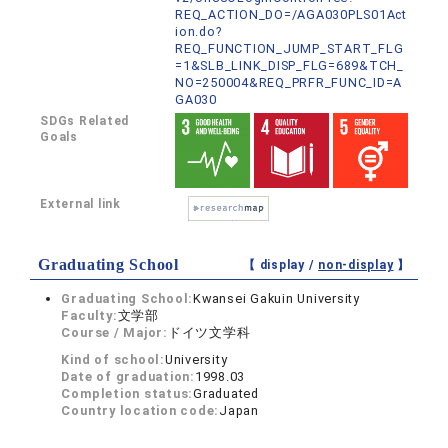
REQ_ACTION_DO=/AGA030PLS01Act
ion.do?
REQ_FUNCTION_JUMP_START_FLG
=1&SLB_LINK_DISP_FLG=689&TCH_
NO=250004&REQ_PRFR_FUNC_ID=A
GA030
SDGs Related
Goals
External link
Graduating School
【 display /
non-display
】
Graduating School:
Kwansei Gakuin University
Faculty:
文学部
Course / Major:
ドイツ文学科
Kind of school:
University
Date of graduation:
1998.03
Completion status:
Graduated
Country location code:
Japan