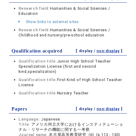
Research field:
Humanities & Social Sciences /
Education
Show links to external sites
Research field:
Humanities & Social Sciences /
Childhood and nursery/pre-school education
Qualification acquired
【 display /
non-display
】
Qualification title:
Junior High School Teacher
Specialization License (first and second
kind,specialization)
Qualification title:
First Kind of High School Teacher
License
Qualification title:
Nursery Teacher
Papers
【 display /
non-display
】
Language:
Japanese
Title:
アメリカ州立大学におけるインスティテューショ
ナル・リサーチの機能に関する一考察
Journal name:
名古屋高等教育研究 (6) (p.113 - 130)