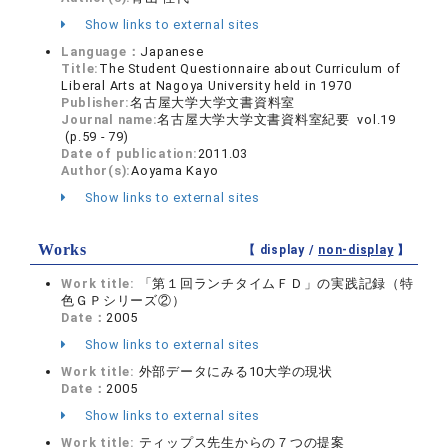
Show links to external sites
Language：
Japanese
Title:
The Student Questionnaire about Curriculum of
Liberal Arts at Nagoya University held in 1970
Publisher:
名古屋大学大学文書資料室
Journal name:
名古屋大学大学文書資料室紀要 vol.19
(p.59 - 79)
Date of publication:
2011.03
Author(s):
Aoyama Kayo
Show links to external sites
Works
【 display /
non-display
】
Work title:
「第１回ランチタイムＦＤ」の実践記録（特
色ＧＰシリーズ②）
Date：
2005
Show links to external sites
Work title:
外部データにみる10大学の現状
Date：
2005
Show links to external sites
Work title:
ティップス先生からの７つの提案