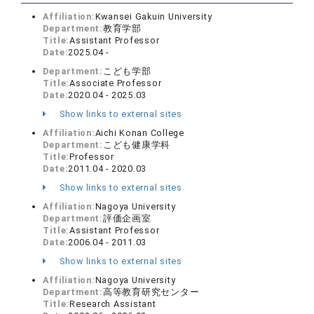
Affiliation:
Kwansei Gakuin University
Department:
教育学部
Title:
Assistant Professor
Date:
2025.04 -
Department:
こども学部
Title:
Associate Professor
Date:
2020.04 - 2025.03
Show links to external sites
Affiliation:
Aichi Konan College
Department:
こども健康学科
Title:
Professor
Date:
2011.04 - 2020.03
Show links to external sites
Affiliation:
Nagoya University
Department:
評価企画室
Title:
Assistant Professor
Date:
2006.04 - 2011.03
Show links to external sites
Affiliation:
Nagoya University
Department:
高等教育研究センター
Title:
Research Assistant