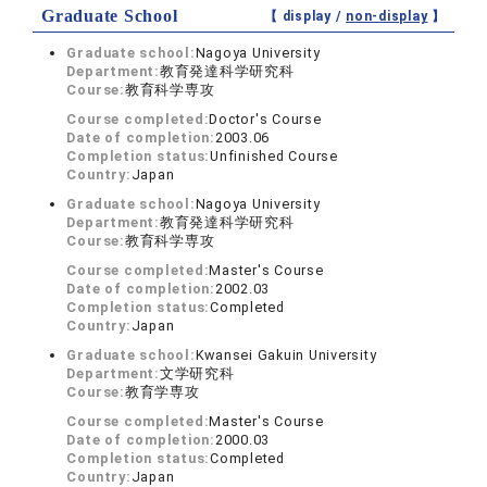
Graduate School
【 display /
non-display
】
Graduate school:
Nagoya University
Department:
教育発達科学研究科
Course:
教育科学専攻
Course completed:
Doctor's Course
Date of completion:
2003.06
Completion status:
Unfinished Course
Country:
Japan
Graduate school:
Nagoya University
Department:
教育発達科学研究科
Course:
教育科学専攻
Course completed:
Master's Course
Date of completion:
2002.03
Completion status:
Completed
Country:
Japan
Graduate school:
Kwansei Gakuin University
Department:
文学研究科
Course:
教育学専攻
Course completed:
Master's Course
Date of completion:
2000.03
Completion status:
Completed
Country:
Japan