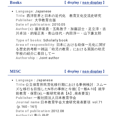
Books
【 display /
non-display
】
Language:
Japanese
Title:
西洋世界と日本の近代化 教育文化交流史研究
Publisher:
大学教育出版
Date of publication:
2010.05
Author(s):
藤井基貴・五島敦子・加藤詔士・足立淳・吉
川卓治・的場正美・青山佳代・内田淳一・山下廉太郎
Type of books:
Scholarly book
Area of responsibility:
日本における幼保一元化に関す
る歴史的考察ー雑誌「幼児の教育」における英国の幼児
学校の紹介に着目してー
Authorship：
Joint author
MISC
【 display /
non-display
】
Language：
Japanese
Title:
公立保育所民営化移行期における事例検討 : スムー
ズな移行を目指したN市の事例と今後(【一般A-10】就学
前教育・保育(a),一般研究発表【A】,発表要旨)
Publisher:
一般社団法人日本教育学会
Journal name:
日本教育学会大會研究発表要項 vol.71
(p.160 - 161)
Date of publication:
2012.08
Author(s):
青山 佳代