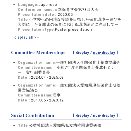
Language:
Japanese
Conference name:
日本保育学会第73回大会
Presentation date：
2020.05
Title:
小学校への円滑な接続を目指した保育環境ー遊びを
大切にした５歳児の保育における環境設定に注目してー
Presentation type:
Poster presentation
display all >>
Committee Memberships
【 display /
non-display
】
Organization name:
一般社団法人全国保育士養成協議会
Committee name:
令和7年度全国保育士養成セミナ
ー 実行副委員長
Date：
2024.04 - 2025.03
Organization name:
一般社団法人愛知県現任保育士研修
運営協議会
Committee name:
理事
Date：
2017.05 - 2023.12
Social Contribution
【 display /
non-display
】
Title:
公益社団法人愛知県私立幼稚園連盟研修