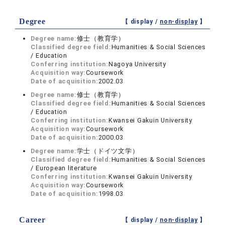
Degree
【 display /
non-display
】
Degree name:
修士（教育学）
Classified degree field:
Humanities & Social Sciences
/ Education
Conferring institution:
Nagoya University
Acquisition way:
Coursework
Date of acquisition:
2002.03
Degree name:
修士（教育学）
Classified degree field:
Humanities & Social Sciences
/ Education
Conferring institution:
Kwansei Gakuin University
Acquisition way:
Coursework
Date of acquisition:
2000.03
Degree name:
学士（ドイツ文学）
Classified degree field:
Humanities & Social Sciences
/ European literature
Conferring institution:
Kwansei Gakuin University
Acquisition way:
Coursework
Date of acquisition:
1998.03
Career
【 display /
non-display
】