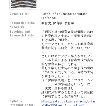
Organization
School of Education Assistant
Professor
Research Fields,
教育史, 保育学, 教育学
Keywords
Teaching and
「昭和初期の保育者養成機関におけ
Research Fields
る教育内容と生徒の力量形成過程に
おける歴史的研究」
をテーマとして、キリスト教保育者
養成に関する研究に取り組んでい
る。
とりわけカナダから移入されたフレ
ーベル主義による保育者養成の具体
的な教育内容と、それを
通して学んだ生徒の力量形成の過程
について研究している。当時の生徒
が書き残したノート
（「保姆学概論」と「プログラムノ
ート」）や同窓会誌といった一次、
二次史・資料を整理し、
詳細に分析することによって実証的
に解明することを試みている。
Syllabus
https://syllabus.kwansei.ac.jp/unias
information URL
v2/UnSSOLoginControlFree?