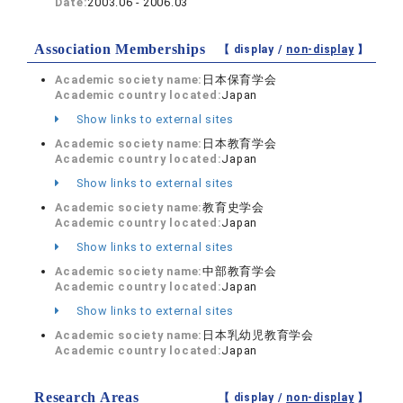
Date:
2003.06 - 2006.03
Association Memberships
【 display /
non-display
】
Academic society name:
日本保育学会
Academic country located:
Japan
Show links to external sites
Academic society name:
日本教育学会
Academic country located:
Japan
Show links to external sites
Academic society name:
教育史学会
Academic country located:
Japan
Show links to external sites
Academic society name:
中部教育学会
Academic country located:
Japan
Show links to external sites
Academic society name:
日本乳幼児教育学会
Academic country located:
Japan
Research Areas
【 display /
non-display
】