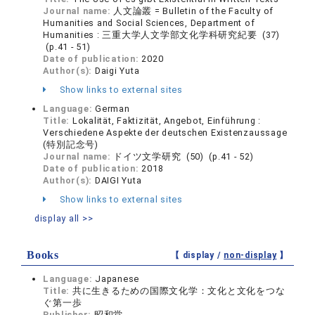
Journal name:
人文論叢 = Bulletin of the Faculty of
Humanities and Social Sciences, Department of
Humanities : 三重大学人文学部文化学科研究紀要 (37)
(p.41 - 51)
Date of publication:
2020
Author(s):
Daigi Yuta
Show links to external sites
Language:
German
Title:
Lokalität, Faktizität, Angebot, Einführung :
Verschiedene Aspekte der deutschen Existenzaussage
(特別記念号)
Journal name:
ドイツ文学研究 (50) (p.41 - 52)
Date of publication:
2018
Author(s):
DAIGI Yuta
Show links to external sites
display all >>
Books
【 display /
non-display
】
Language:
Japanese
Title:
共に生きるための国際文化学：文化と文化をつな
ぐ第一歩
Publisher:
昭和堂