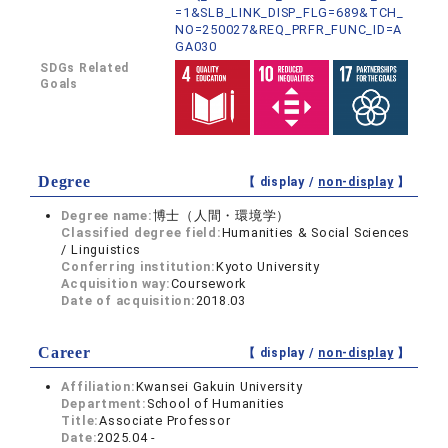
=1&SLB_LINK_DISP_FLG=689&TCH_
NO=250027&REQ_PRFR_FUNC_ID=A
GA030
SDGs Related
Goals
Degree
【 display /
non-display
】
Degree name:
博士（人間・環境学）
Classified degree field:
Humanities & Social Sciences
/ Linguistics
Conferring institution:
Kyoto University
Acquisition way:
Coursework
Date of acquisition:
2018.03
Career
【 display /
non-display
】
Affiliation:
Kwansei Gakuin University
Department:
School of Humanities
Title:
Associate Professor
Date:
2025.04 -