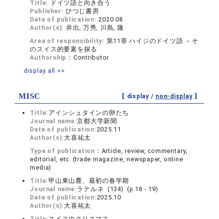
Title:
ドイツ語と向き合う
Publisher:
ひつじ書房
Date of publication:
2020.08
Author(s):
井出, 万秀, 川島, 隆
Area of responsibility:
第11章 ハイジのドイツ語 －そ
のスイス的要素を探る
Authorship：
Contributor
display all >>
MISC
【 display /
non-display
】
Title:
アインシュタインの卵たち
Journal name:
京都大学新聞
Date of publication:
2025.11
Author(s):
大喜祐太
Type of publication：
Article, review, commentary,
editorial, etc. (trade magazine, newspaper, online
media)
Title:
甲山東山麓、最初の春学期
Journal name:
ラテルネ (134) (p.18 - 19)
Date of publication:
2025.10
Author(s):
大喜祐太
Title:
スイスのクリスマス