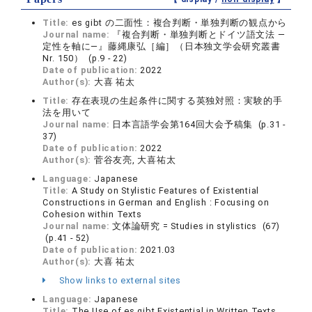
Title:
es gibt の二面性：複合判断・単独判断の観点から
Journal name:
『複合判断・単独判断とドイツ語文法 ―
定性を軸に―』藤縄康弘［編］（日本独文学会研究叢書
Nr. 150） (p.9 - 22)
Date of publication:
2022
Author(s):
大喜 祐太
Title:
存在表現の生起条件に関する英独対照：実験的手
法を用いて
Journal name:
日本言語学会第164回大会予稿集 (p.31 -
37)
Date of publication:
2022
Author(s):
菅谷友亮, 大喜祐太
Language:
Japanese
Title:
A Study on Stylistic Features of Existential
Constructions in German and English : Focusing on
Cohesion within Texts
Journal name:
文体論研究 = Studies in stylistics (67)
(p.41 - 52)
Date of publication:
2021.03
Author(s):
大喜 祐太
Show links to external sites
Language:
Japanese
Title:
The Use of es gibt Existential in Written Texts