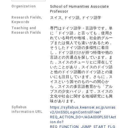
Organization
School of Humanities Associate
Professor
Research Fields,
スイス, ドイツ語, ドイツ語学
Keywords
Teaching and
専門はドイツ語学・言語学です。単
Research Fields
に「ドイツ語」と言っても，使用さ
れている時代や地域，社会的グルー
プまたは個人でも違いがあるため，
そうしたドイツ語の多様性に着目
し，ドイツ語だけが持つ特徴や他の
言語との共通点を探しています。ま
た，スイスのチューリヒに滞在して
いたことがあり，スイスのドイツ語
と他のドイツ語圏のドイツ語との違
いにも注目しています。さらに，ス
イスという国そのものへの関心か
ら，スイスの多言語教育から「アル
プスの少女ハイジ」まで，スイスの
文化や社会に関する地域研究にも興
味があります。
Syllabus
https://syllabus.kwansei.ac.jp/unias
information URL
v2/UnSSOLoginControlFree?
REQ_ACTION_DO=/AGA030PLS01Act
ion.do?
REQ_FUNCTION_JUMP_START_FLG