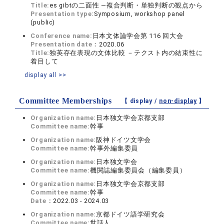
Title:
es gibtの二面性 ―複合判断・単独判断の観点から
Presentation type:
Symposium, workshop panel
(public)
Conference name:
日本文体論学会第 116 回大会
Presentation date：
2020.06
Title:
独英存在表現の文体比較 －テクスト内の結束性に
着目して
display all >>
Committee Memberships
【 display /
non-display
】
Organization name:
日本独文学会京都支部
Committee name:
幹事
Organization name:
阪神ドイツ文学会
Committee name:
幹事外編集委員
Organization name:
日本独文学会
Committee name:
機関誌編集委員会（編集委員）
Organization name:
日本独文学会京都支部
Committee name:
幹事
Date：
2022.03 - 2024.03
Organization name:
京都ドイツ語学研究会
Committee name:
世話人