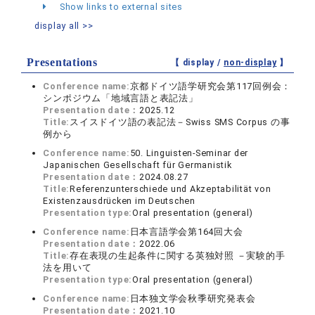
Show links to external sites
display all >>
Presentations
【 display /
non-display
】
Conference name:
京都ドイツ語学研究会第117回例会：
シンポジウム「地域言語と表記法」
Presentation date：
2025.12
Title:
スイスドイツ語の表記法－Swiss SMS Corpus の事
例から
Conference name:
50. Linguisten-Seminar der
Japanischen Gesellschaft für Germanistik
Presentation date：
2024.08.27
Title:
Referenzunterschiede und Akzeptabilität von
Existenzausdrücken im Deutschen
Presentation type:
Oral presentation (general)
Conference name:
日本言語学会第164回大会
Presentation date：
2022.06
Title:
存在表現の生起条件に関する英独対照 －実験的手
法を用いて
Presentation type:
Oral presentation (general)
Conference name:
日本独文学会秋季研究発表会
Presentation date：
2021.10