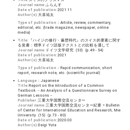
Journal name:
ふらんす
Date of publication:
2021.11
Author(s):
大喜祐太
Type of publication：
Article, review, commentary,
editorial, etc. (trade magazine, newspaper, online
media)
Title:
『ハイジの修行・遍歴時代』のスイス的要素に関す
る覚書：標準ドイツ語版テクストとの比較を通して
Journal name:
ドイツ文学研究 (53) (p.49 - 54)
Date of publication:
2021
Author(s):
大喜祐太
Type of publication：
Rapid communication, short
report, research note, etc. (scientific journal)
Language：
Japanese
Title:
Report on the Introduction of a Common
Textbook －An Analysis of a Questionnaire Survey on
German Lessons－
Publisher:
三重大学国際交流センター
Journal name:
三重大学国際交流センター紀要 = Bulletin
of Center for International Education and Research, Mie
University (15) (p.73 - 80)
Date of publication:
2020.03
Author(s):
Daigi Yuta