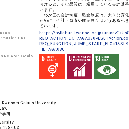
向けると、その品質は、適用している会計基
います。
わが国の会計制度・監査制度は、大きな変化
ために、会計・監査や開示制度はどうあるべ
ています。
labus
https://syllabus.kwansei.ac.jp/uniasv2/U
ormation URL
REQ_ACTION_DO=/AGA030PLS01Action.do
REQ_FUNCTION_JUMP_START_FLG=1&SLB
_ID=AGA030
s Related Goals
:
Kwansei Gakuin University
 Law
治学科
versity
n:
1984.03