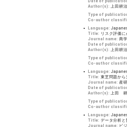
Date of publicatio
Author(s):
上田耕
Type of publicatio
Co-author classif
Language:
Japane
Title:
リスク評価に
Journal name:
商
Date of publicatio
Author(s):
上田耕
Type of publicatio
Co-author classif
Language:
Japane
Title:
東芝問題から
Journal name:
産研論
Date of publicatio
Author(s):
上田 
Type of publicatio
Co-author classif
Language:
Japane
Title:
データ分析と
Journal name:
ビジ