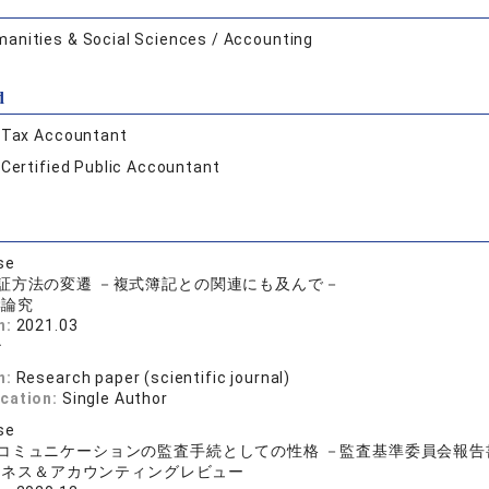
anities & Social Sciences / Accounting
d
:
Tax Accountant
:
Certified Public Accountant
se
証方法の変遷 －複式簿記との関連にも及んで－
学論究
n:
2021.03
治
n:
Research paper (scientific journal)
ication:
Single Author
se
コミュニケーションの監査手続としての性格 －監査基準委員会報告
ジネス＆アカウンティングレビュー