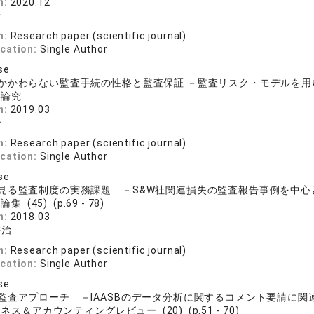
n:
2020.12
治
n:
Research paper (scientific journal)
ication:
Single Author
se
かかわらない監査手続の性格と監査保証 －監査リスク・モデルを
学論究
n:
2019.03
治
n:
Research paper (scientific journal)
ication:
Single Author
se
見る監査制度の実務課題 －S&W社関連損失の監査報告事例を中心
集 (45) (p.69 - 78)
n:
2018.03
耕治
n:
Research paper (scientific journal)
ication:
Single Author
se
監査アプローチ －IAASBのデータ分析に関するコメント要請に関
ネス＆アカウンティングレビュー (20) (p.51 - 70)