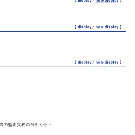
【 display /
non-display
】
【 display /
non-display
】
【 display /
non-display
】
書の監査実務の分析から－