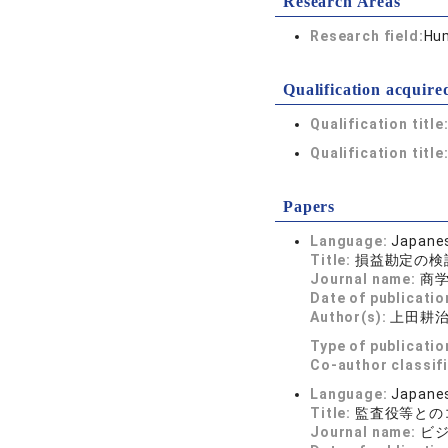
Research Areas
Research field:
Hum
Qualification acquire
Qualification title
Qualification title
Papers
Language:
Japane
Title:
損益勘定の検
Journal name:
商
Date of publicatio
Author(s):
上田耕
Type of publicatio
Co-author classif
Language:
Japane
Title:
監査役等との
Journal name:
ビ