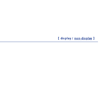
【 display /
non-display
】