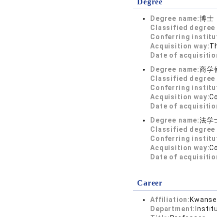
Degree
Degree name:
博士
Classified degree 
Conferring institu
Acquisition way:
T
Date of acquisitio
Degree name:
商学
Classified degree 
Conferring institu
Acquisition way:
C
Date of acquisitio
Degree name:
法学
Classified degree 
Conferring institu
Acquisition way:
C
Date of acquisitio
Career
Affiliation:
Kwansei
Department:
Insti