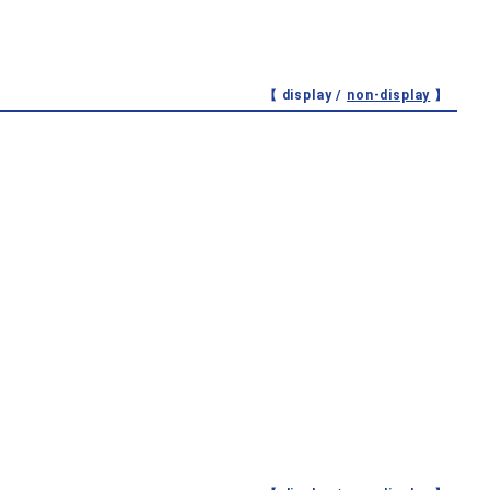
【 display /
non-display
】