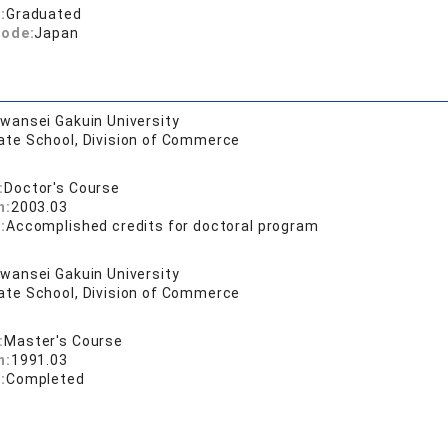
:
Graduated
code:
Japan
wansei Gakuin University
ate School, Division of Commerce
:
Doctor's Course
n:
2003.03
:
Accomplished credits for doctoral program
wansei Gakuin University
ate School, Division of Commerce
:
Master's Course
n:
1991.03
:
Completed