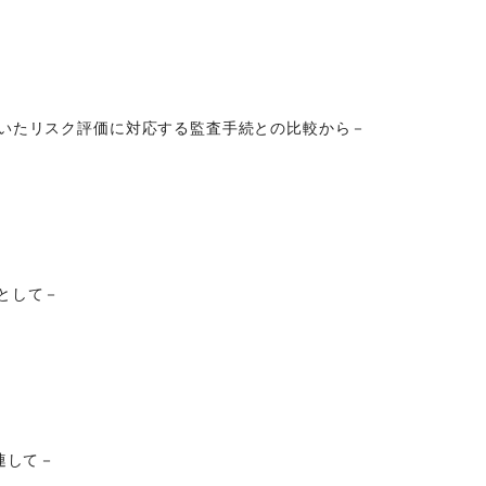
用いたリスク評価に対応する監査手続との比較から－
として－
連して－