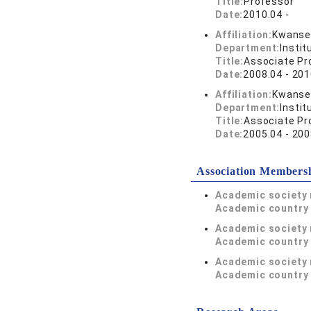
Title:
Professor
Date:
2010.04 -
Affiliation:
Kwansei
Department:
Insti
Title:
Associate Pr
Date:
2008.04 - 201
Affiliation:
Kwansei
Department:
Insti
Title:
Associate Pr
Date:
2005.04 - 200
Association Members
Academic society
Academic country 
Academic society
Academic country 
Academic society
Academic country 