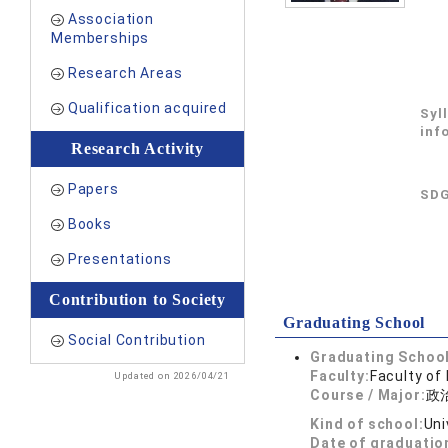
Association
Memberships
Research Areas
Qualification acquired
Syl
inf
Research Activity
Papers
SDG
Books
Presentations
Contribution to Society
Graduating School
Social Contribution
Graduating School
Faculty:
Faculty of
Updated on 2026/04/21
Course / Major:
政
Kind of school:
Uni
Date of graduatio