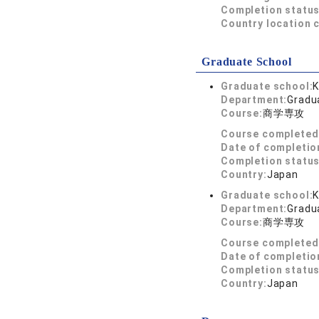
Completion status
Country location 
Graduate School
Graduate school:
K
Department:
Gradu
Course:
商学専攻
Course completed
Date of completio
Completion status
Country:
Japan
Graduate school:
K
Department:
Gradu
Course:
商学専攻
Course completed
Date of completio
Completion status
Country:
Japan