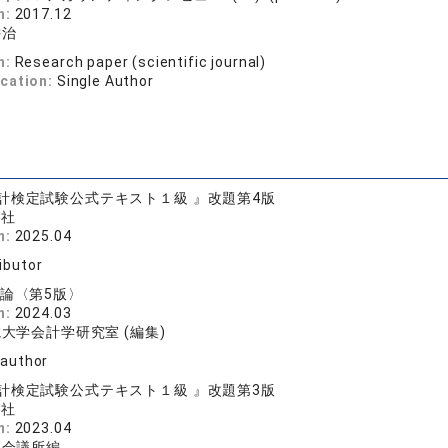
n:
2017.12
耕治
n:
Research paper (scientific journal)
ication:
Single Author
計検定試験公式テキスト１級 』改題第4版
済社
n:
2025.04
ibutor
記論〈第5版〉
n:
2024.03
大学会計学研究室 (編集)
 author
計検定試験公式テキスト１級 』改題第3版
済社
n:
2023.04
工会議所編