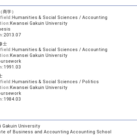
（商学）
field:
Humanities & Social Sciences / Accounting
tion:
Kwansei Gakuin University
hesis
n:
2013.07
修士
field:
Humanities & Social Sciences / Accounting
tion:
Kwansei Gakuin University
oursework
n:
1991.03
士
field:
Humanities & Social Sciences / Politics
tion:
Kwansei Gakuin University
oursework
n:
1984.03
 Gakuin University
tute of Business and Accounting Accounting School