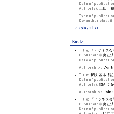
Date of publicatio
Author(s):
上田 
Type of publicatio
Co-author classif
display all >>
Books
Title:
『ビジネス会
Publisher:
中央経
Date of publicatio
Authorship：
Contr
Title:
新版 基本簿
Date of publicatio
Author(s):
関西学院
Authorship：
Joint
Title:
『ビジネス会
Publisher:
中央経
Date of publicatio
Author(s):
大阪商