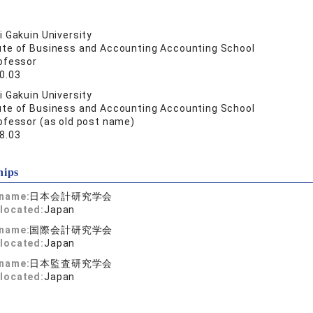
 Gakuin University
tute of Business and Accounting Accounting School
ofessor
0.03
 Gakuin University
tute of Business and Accounting Accounting School
ofessor (as old post name)
8.03
hips
 name:
日本会計研究学会
located:
Japan
 name:
国際会計研究学会
located:
Japan
 name:
日本監査研究学会
located:
Japan