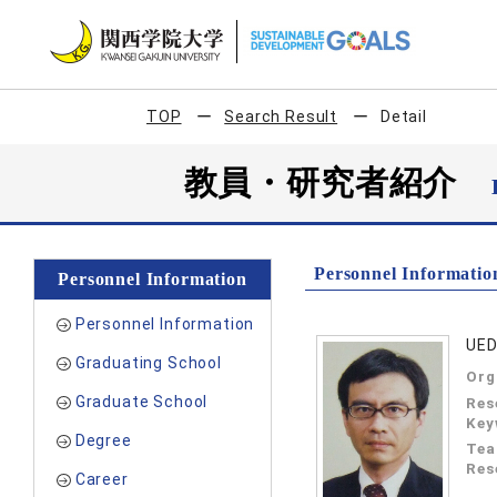
TOP
Search Result
Detail
教員・研究者紹介
Personnel Informatio
Personnel Information
Personnel Information
UED
Graduating School
Org
Graduate School
Res
Key
Degree
Tea
Res
Career