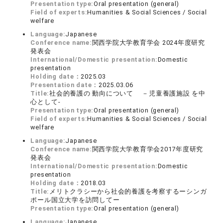
Presentation type:
Oral presentation (general)
Field of experts:
Humanities & Social Sciences / Social
welfare
Language:
Japanese
Conference name:
関西学院大学教育学会 2024年度研究
発表会
International/Domestic presentation:
Domestic
presentation
Holding date：
2025.03
Presentation date：
2025.03.06
Title:
社会的養護の 動向について －児童養護施設 を中
心として-
Presentation type:
Oral presentation (general)
Field of experts:
Humanities & Social Sciences / Social
welfare
Language:
Japanese
Conference name:
関西学院大学教育学会2017年度研究
発表会
International/Domestic presentation:
Domestic
presentation
Holding date：
2018.03
Title:
メリトクラシーから社会的養護を考察するーシンガ
ポール国立大学を訪問してー
Presentation type:
Oral presentation (general)
Language:
Japanese