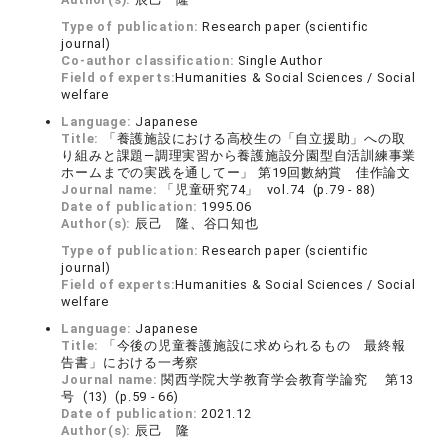
Type of publication:
Research paper (scientific
journal)
Co-author classification:
Single Author
Field of experts:
Humanities & Social Sciences / Social
welfare
Language:
Japanese
Title:
「養護施設における高校生の「自立援助」への取
り組みと課題―調理実習から養護施設分園型自活訓練事業
ホームまでの実践を通してー」 第19回數納賞 佳作論文
Journal name:
「児童研究74」 vol.74 (p.79 - 88)
Date of publication:
1995.06
Author(s):
辰己 隆、谷口知也
Type of publication:
Research paper (scientific
journal)
Field of experts:
Humanities & Social Sciences / Social
welfare
Language:
Japanese
Title:
「今後の児童養護施設に求められるもの 最終報
告書」における一考察
Journal name:
関西学院大学教育学会教育学論究 第13
号 (13) (p.59 - 66)
Date of publication:
2021.12
Author(s):
辰己 隆