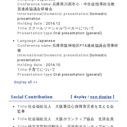
Conference name:
兵庫県川西市小・中生徒指導担当教
員連絡協議会研修会
International/Domestic presentation:
Domestic
presentation
Holding date：
2016.12
Title:
スクールソーシャルワーカーについて
Presentation type:
Oral presentation (general)
Language:
Japanese
Conference name:
兵庫県阪神地区PTA連絡協議会理事研
修
International/Domestic presentation:
Domestic
presentation
Holding date：
2016.10
Title:
子育てについて
Presentation type:
Oral presentation (general)
display all >>
Social Contribution
【 display /
non-display
】
Title:
社会福祉法人 大阪重症心身障害児者を支える会
監事
Title:
社会福祉法人 大阪ボランティア協会 生涯会員
Title:
特定非営利活動法人 北河内ボランティアセンタ