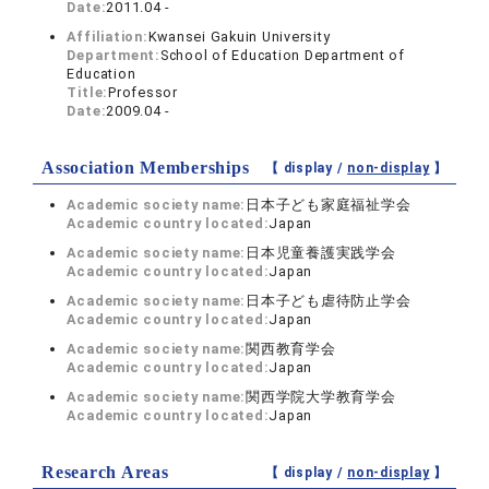
Date:
2011.04 -
Affiliation:
Kwansei Gakuin University
Department:
School of Education Department of
Education
Title:
Professor
Date:
2009.04 -
Association Memberships
【 display /
non-display
】
Academic society name:
日本子ども家庭福祉学会
Academic country located:
Japan
Academic society name:
日本児童養護実践学会
Academic country located:
Japan
Academic society name:
日本子ども虐待防止学会
Academic country located:
Japan
Academic society name:
関西教育学会
Academic country located:
Japan
Academic society name:
関西学院大学教育学会
Academic country located:
Japan
Research Areas
【 display /
non-display
】