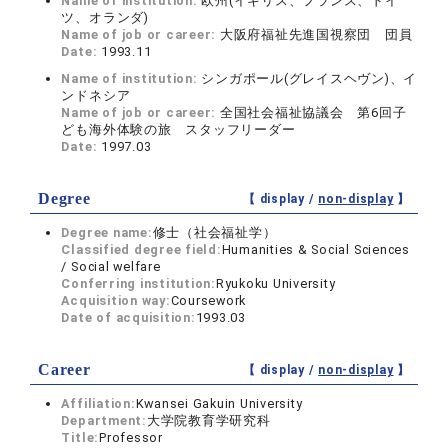
Name of institution:
欧州(イギリス、フランス、ドイ
ツ、オランダ)
Name of job or career:
大阪府福祉先進国視察団 団員
Date:
1993.11
Name of institution:
シンガポール(グレイスヘヴン)、イ
ンドネシア
Name of job or career:
全国社会福祉協議会 第6回子
ども海外体験の旅 スタッフリーダー
Date:
1997.03
Degree
【 display /
non-display
】
Degree name:
修士（社会福祉学）
Classified degree field:
Humanities & Social Sciences
/ Social welfare
Conferring institution:
Ryukoku University
Acquisition way:
Coursework
Date of acquisition:
1993.03
Career
【 display /
non-display
】
Affiliation:
Kwansei Gakuin University
Department:
大学院教育学研究科
Title:
Professor