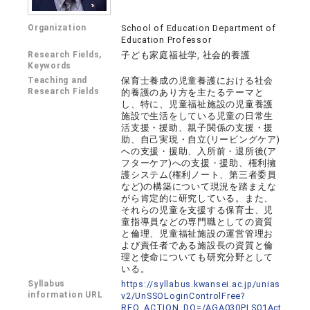
Organization
School of Education Department of
Education Professor
Research Fields,
子ども家庭福祉学, 社会的養護
Keywords
Teaching and
保育士養成の児童養護における社会
Research Fields
的養護のあり方を主たるテーマと
し、特に、児童福祉施設の児童養護
施設で生活をしている児童の日常生
活支援・援助、親子関係の支援・援
助、自己実現・自立(リービングケア)
への支援・援助、入所前・退所後(ア
フターケア)への支援・援助、権利擁
護システム(権利ノート、第三者委員
など)の構築について現況を踏まえな
がら肯定的に研究している。また、
それらの児童を支援する保育士、児
童指導員などの専門職としての資質
と倫理、児童福祉施設の運営管理お
よび責任者である施設長の資質と倫
理と使命についても研究分野として
いる。
Syllabus
https://syllabus.kwansei.ac.jp/unias
information URL
v2/UnSSOLoginControlFree?
REQ_ACTION_DO=/AGA030PLS01Act