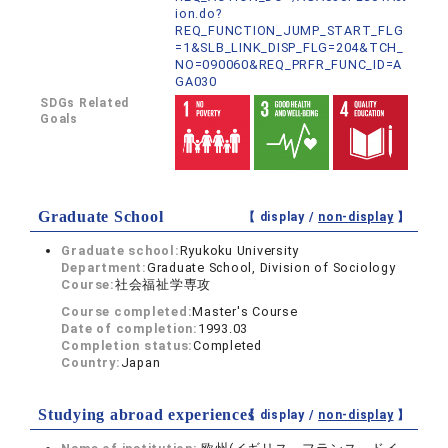
ion.do?
REQ_FUNCTION_JUMP_START_FLG
=1&SLB_LINK_DISP_FLG=204&TCH_
NO=090060&REQ_PRFR_FUNC_ID=A
GA030
SDGs Related
Goals
Graduate School
【 display /
non-display
】
Graduate school:
Ryukoku University
Department:
Graduate School, Division of Sociology
Course:
社会福祉学専攻
Course completed:
Master's Course
Date of completion:
1993.03
Completion status:
Completed
Country:
Japan
Studying abroad experiences
【 display /
non-display
】