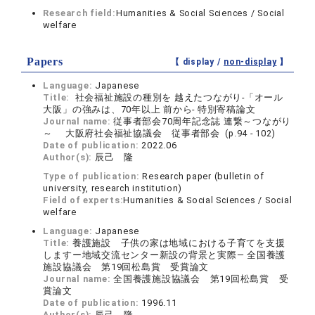
Research field:
Humanities & Social Sciences / Social
welfare
Papers
【 display /
non-display
】
Language:
Japanese
Title:
社会福祉施設の種別を 越えたつながり-「オール
大阪」の強みは、70年以上 前から- 特別寄稿論文
Journal name:
従事者部会70周年記念誌 連繋～つながり
～ 大阪府社会福祉協議会 従事者部会 (p.94 - 102)
Date of publication:
2022.06
Author(s):
辰己 隆
Type of publication:
Research paper (bulletin of
university, research institution)
Field of experts:
Humanities & Social Sciences / Social
welfare
Language:
Japanese
Title:
養護施設 子供の家は地域における子育てを支援
しますー地域交流センター新設の背景と実際― 全国養護
施設協議会 第19回松島賞 受賞論文
Journal name:
全国養護施設協議会 第19回松島賞 受
賞論文
Date of publication:
1996.11
Author(s):
辰己 隆