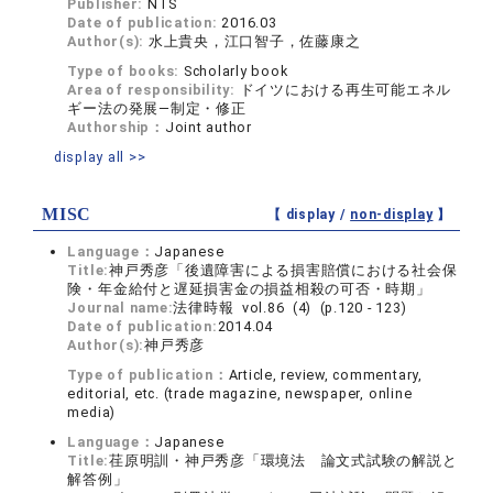
Publisher:
NTS
Date of publication:
2016.03
Author(s):
水上貴央，江口智子，佐藤康之
Type of books:
Scholarly book
Area of responsibility:
ドイツにおける再生可能エネル
ギー法の発展―制定・修正
Authorship：
Joint author
display all >>
MISC
【 display /
non-display
】
Language：
Japanese
Title:
神戸秀彦「後遺障害による損害賠償における社会保
険・年金給付と遅延損害金の損益相殺の可否・時期」
Journal name:
法律時報 vol.86 (4) (p.120 - 123)
Date of publication:
2014.04
Author(s):
神戸秀彦
Type of publication：
Article, review, commentary,
editorial, etc. (trade magazine, newspaper, online
media)
Language：
Japanese
Title:
荏原明訓・神戸秀彦「環境法 論文式試験の解説と
解答例」