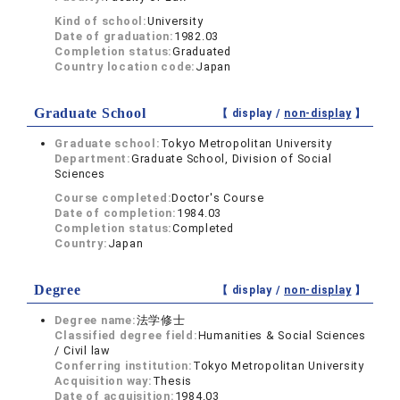
Kind of school:
University
Date of graduation:
1982.03
Completion status:
Graduated
Country location code:
Japan
Graduate School
【 display /
non-display
】
Graduate school:
Tokyo Metropolitan University
Department:
Graduate School, Division of Social
Sciences
Course completed:
Doctor's Course
Date of completion:
1984.03
Completion status:
Completed
Country:
Japan
Degree
【 display /
non-display
】
Degree name:
法学修士
Classified degree field:
Humanities & Social Sciences
/ Civil law
Conferring institution:
Tokyo Metropolitan University
Acquisition way:
Thesis
Date of acquisition:
1984.03