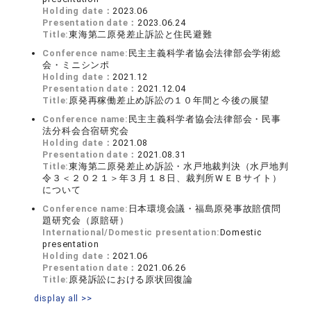
Holding date：
2023.06
Presentation date：
2023.06.24
Title:
東海第二原発差止訴訟と住民避難
Conference name:
民主主義科学者協会法律部会学術総
会・ミニシンポ
Holding date：
2021.12
Presentation date：
2021.12.04
Title:
原発再稼働差止め訴訟の１０年間と今後の展望
Conference name:
民主主義科学者協会法律部会・民事
法分科会合宿研究会
Holding date：
2021.08
Presentation date：
2021.08.31
Title:
東海第二原発差止め訴訟・水戸地裁判決（水戸地判
令３＜２０２１＞年３月１８日、裁判所ＷＥＢサイト）
について
Conference name:
日本環境会議・福島原発事故賠償問
題研究会（原賠研）
International/Domestic presentation:
Domestic
presentation
Holding date：
2021.06
Presentation date：
2021.06.26
Title:
原発訴訟における原状回復論
display all >>