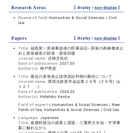
Research Areas
【 display /
non-display
】
Research field:
Humanities & Social Sciences / Civil
law
Papers
【 display /
non-display
】
Title:
福島第一原発事故後の民事訴訟―原発の再稼働差止
めと原発被害の賠償・原状回復
Journal name:
法律文化社
Date of publication:
2021.03
Author(s):
神戸秀彦
Title:
最近の原発差止請求訴訟判例の動向について
Journal name:
環境法政策学会誌第２９号 (２９号) (p.
１２７ - )
Date of publication:
2026.03
Author(s):
Hidehiko Kanbe
Field of experts:
Humanities & Social Sciences / New
fields of law, Humanities & Social Sciences / Civil law
Language:
Japanese
Title:
産廃特措法の成果と課題－三重県大矢知・平津事
案に触れながら
Journal name:
環境と公害 vol.55 (3) (p.17 - )