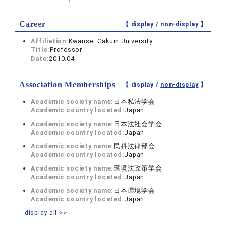
Career
【 display /
non-display
】
Affiliation:
Kwansei Gakuin University
Title:
Professor
Date:
2010.04 -
Association Memberships
【 display /
non-display
】
Academic society name:
日本私法学会
Academic country located:
Japan
Academic society name:
日本法社会学会
Academic country located:
Japan
Academic society name:
民科法律部会
Academic country located:
Japan
Academic society name:
環境法政策学会
Academic country located:
Japan
Academic society name:
日本環境学会
Academic country located:
Japan
display all >>