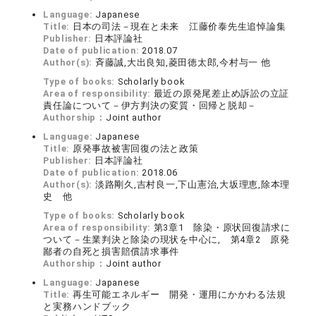
Language:
Japanese
Title:
日本の司法－現在と未来 江藤价泰先生追悼論集
Publisher:
日本評論社
Date of publication:
2018.07
Author(s):
斉藤誠,大出良知,菱田徳太郎,今村与一 他
Type of books:
Scholarly book
Area of responsibility:
最近の原発尾差止め訴訟の立証
責任論について－伊方判決の変質・回帰と脱却－
Authorship：
Joint author
Language:
Japanese
Title:
原発事故被害回復の法と政策
Publisher:
日本評論社
Date of publication:
2018.06
Author(s):
淡路剛久,吉村良一,下山憲治,大坂理恵,除本理
史 他
Type of books:
Scholarly book
Area of responsibility:
第3章1 除染・原状回復請求に
ついて－生業判決と除染の現状を中心に, 第4章2 原発
鄙者の自死と損害賠償請求事件
Authorship：
Joint author
Language:
Japanese
Title:
再生可能エネルギー 開発・運用にかかわる法規
と実務ハンドブック