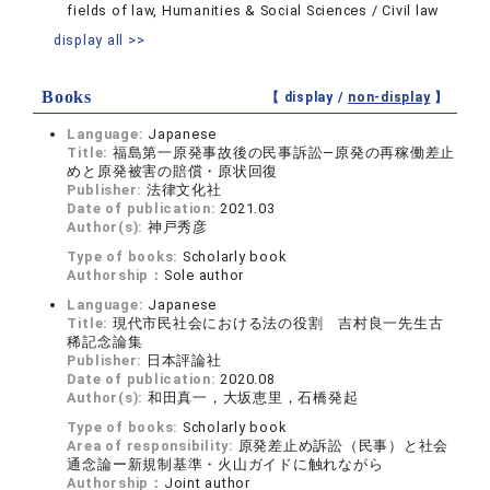
fields of law, Humanities & Social Sciences / Civil law
display all >>
Books
【 display /
non-display
】
Language:
Japanese
Title:
福島第一原発事故後の民事訴訟―原発の再稼働差止
めと原発被害の賠償・原状回復
Publisher:
法律文化社
Date of publication:
2021.03
Author(s):
神戸秀彦
Type of books:
Scholarly book
Authorship：
Sole author
Language:
Japanese
Title:
現代市民社会における法の役割 吉村良一先生古
稀記念論集
Publisher:
日本評論社
Date of publication:
2020.08
Author(s):
和田真一，大坂恵里，石橋発起
Type of books:
Scholarly book
Area of responsibility:
原発差止め訴訟（民事）と社会
通念論ー新規制基準・火山ガイドに触れながら
Authorship：
Joint author