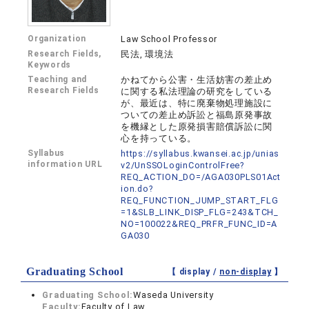
Organization
Law School Professor
Research Fields,
民法, 環境法
Keywords
Teaching and
かねてから公害・生活妨害の差止め
Research Fields
に関する私法理論の研究をしている
が、最近は、特に廃棄物処理施設に
ついての差止め訴訟と福島原発事故
を機縁とした原発損害賠償訴訟に関
心を持っている。
Syllabus
https://syllabus.kwansei.ac.jp/unias
information URL
v2/UnSSOLoginControlFree?
REQ_ACTION_DO=/AGA030PLS01Act
ion.do?
REQ_FUNCTION_JUMP_START_FLG
=1&SLB_LINK_DISP_FLG=243&TCH_
NO=100022&REQ_PRFR_FUNC_ID=A
GA030
Graduating School
【 display /
non-display
】
Graduating School:
Waseda University
Faculty:
Faculty of Law