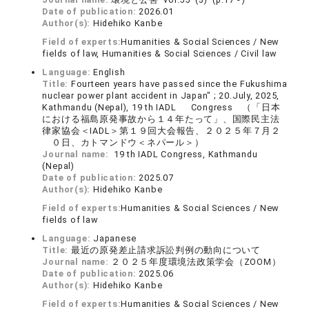
Date of publication:
2026.01
Author(s):
Hidehiko Kanbe
Field of experts:
Humanities & Social Sciences / New
fields of law, Humanities & Social Sciences / Civil law
Language:
English
Title:
Fourteen years have passed since the Fukushima
nuclear power plant accident in Japan" ; 20.July, 2025,
Kathmandu (Nepal), 19 th IADL Congress （「日本
における福島原発事故から１４年たって」、国際民主法
律家協会＜IADL＞第１９回大会報告、２０２５年７月２
０日、カトマンドウ＜ネパール＞）
Journal name:
19 th IADL Congress, Kathmandu
(Nepal)
Date of publication:
2025.07
Author(s):
Hidehiko Kanbe
Field of experts:
Humanities & Social Sciences / New
fields of law
Language:
Japanese
Title:
最近の原発差止請求訴訟判例の動向について
Journal name:
２０２５年度環境法政策学会（ZOOM）
Date of publication:
2025.06
Author(s):
Hidehiko Kanbe
Field of experts:
Humanities & Social Sciences / New