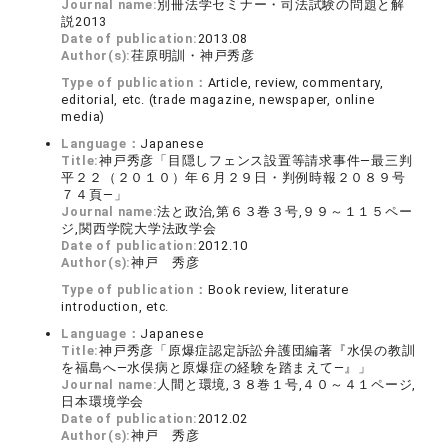
Journal name:
別冊法学セミナー・司法試験の問題と解
説2013
Date of publication:
2013.08
Author(s):
荏原明訓・神戸秀彦
Type of publication：
Article, review, commentary,
editorial, etc. (trade magazine, newspaper, online
media)
Language：
Japanese
Title:
神戸秀彦「目隠しフェンス設置等請求事件―最三判
平２２（２０１０）年６月２９日・判例時報２０８９号
７４頁―」
Journal name:
法と政治,第６３巻３号,９９～１１５ペー
ジ,関西学院大学法政学会
Date of publication:
2012.10
Author(s):
神戸 秀彦
Type of publication：
Book review, literature
introduction, etc.
Language：
Japanese
Title:
神戸秀彦「原爆症認定訴訟弁護団編著『水俣の教訓
を福島へ―水俣病と原爆症の経験を踏まえて―』」
Journal name:
人間と環境,３８巻１号,４０～４１ページ,
日本環境学会
Date of publication:
2012.02
Author(s):
神戸 秀彦