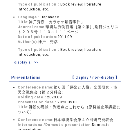
Type of publication：
Book review, literature
introduction, etc.
Language：
Japanese
Title:
神戸秀彦「カラオケ騒音事件」
Journal name:
環境法判例百選［第２版］,別冊ジュリス
ト２０６号,１１０～１１１ページ
Date of publication:
2011.09
Author(s):
神戸 秀彦
Type of publication：
Book review, literature
introduction, etc.
display all >>
Presentations
【 display /
non-display
】
Conference name:
第６回「原発と人権」全国研究・市
民交流集会（第２分科会）
Holding date：
2023.09
Presentation date：
2023.09.03
Title:
訴訟の現状・到達点とこれから（原発差止等訴訟に
ついて）
Conference name:
日本環境学会第４９回研究発表会
International/Domestic presentation:
Domestic
presentation