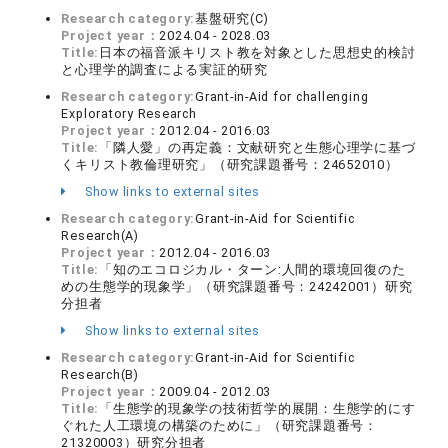
Research category:
基盤研究(C)
Project year：
2024.04 - 2028.03
Title:
日本の福音派キリスト教を対象とした思想史的検討
と心理学的調査による実証的研究
Research category:
Grant-in-Aid for challenging
Exploratory Research
Project year：
2012.04 - 2016.03
Title:
「隣人愛」の再定義：文献研究と生態心理学に基づ
くキリスト教倫理研究」（研究課題番号：24652010）
Show links to external sites
Research category:
Grant-in-Aid for Scientific
Research(A)
Project year：
2012.04 - 2016.03
Title:
「知のエコロジカル・ターン:人間的環境回復のた
めの生態学的現象学」（研究課題番号：24242001）研究
分担者
Show links to external sites
Research category:
Grant-in-Aid for Scientific
Research(B)
Project year：
2009.04 - 2012.03
Title:
「生態学的現象学の技術哲学的展開：生態学的にす
ぐれた人工環境の構築のために」（研究課題番号：
21320003）研究分担者