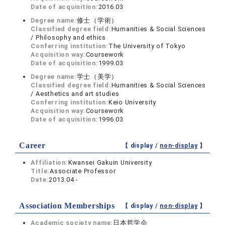
Date of acquisition:
2016.03
Degree name:
修士（学術）
Classified degree field:
Humanities & Social Sciences
/ Philosophy and ethics
Conferring institution:
The University of Tokyo
Acquisition way:
Coursework
Date of acquisition:
1999.03
Degree name:
学士（美学）
Classified degree field:
Humanities & Social Sciences
/ Aesthetics and art studies
Conferring institution:
Keio University
Acquisition way:
Coursework
Date of acquisition:
1996.03
Career
【 display /
non-display
】
Affiliation:
Kwansei Gakuin University
Title:
Associate Professor
Date:
2013.04 -
Association Memberships
【 display /
non-display
】
Academic society name:
日本哲学会