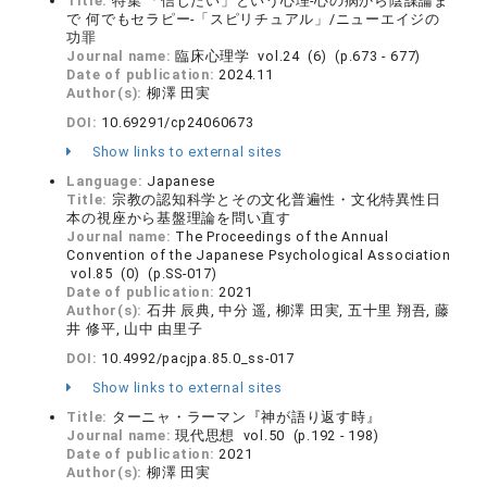
Title:
特集 「信じたい」という心理-心の病から陰謀論ま
で 何でもセラピー-「スピリチュアル」/ニューエイジの
功罪
Journal name:
臨床心理学 vol.24 (6) (p.673 - 677)
Date of publication:
2024.11
Author(s):
柳澤 田実
DOI:
10.69291/cp24060673
Show links to external sites
Language:
Japanese
Title:
宗教の認知科学とその文化普遍性・文化特異性日
本の視座から基盤理論を問い直す
Journal name:
The Proceedings of the Annual
Convention of the Japanese Psychological Association
vol.85 (0) (p.SS-017)
Date of publication:
2021
Author(s):
石井 辰典, 中分 遥, 柳澤 田実, 五十里 翔吾, 藤
井 修平, 山中 由里子
DOI:
10.4992/pacjpa.85.0_ss-017
Show links to external sites
Title:
ターニャ・ラーマン『神が語り返す時』
Journal name:
現代思想 vol.50 (p.192 - 198)
Date of publication:
2021
Author(s):
柳澤 田実