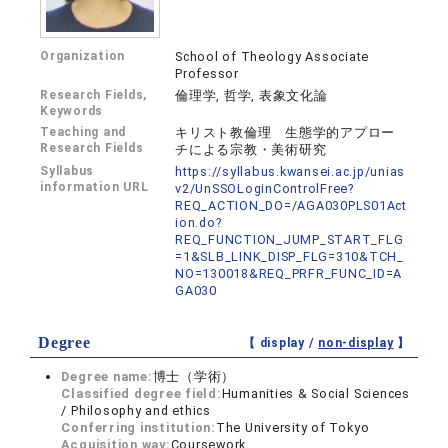
Organization
School of Theology Associate
Professor
Research Fields,
倫理学, 哲学, 表象文化論
Keywords
Teaching and
キリスト教倫理 生態学的アプロー
Research Fields
チによる宗教・美術研究
Syllabus
https://syllabus.kwansei.ac.jp/unias
information URL
v2/UnSSOLoginControlFree?
REQ_ACTION_DO=/AGA030PLS01Act
ion.do?
REQ_FUNCTION_JUMP_START_FLG
=1&SLB_LINK_DISP_FLG=310&TCH_
NO=130018&REQ_PRFR_FUNC_ID=A
GA030
Degree
【 display /
non-display
】
Degree name:
博士（学術）
Classified degree field:
Humanities & Social Sciences
/ Philosophy and ethics
Conferring institution:
The University of Tokyo
Acquisition way:
Coursework