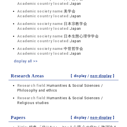
Academic country located:
Japan
Academic society name:
美学会
Academic country located:
Japan
Academic society name:
日本宗教学会
Academic country located:
Japan
Academic society name:
日本生態心理学学会
Academic country located:
Japan
Academic society name:
中世哲学会
Academic country located:
Japan
display all >>
Research Areas
【 display /
non-display
】
Research field:
Humanities & Social Sciences /
Philosophy and ethics
Research field:
Humanities & Social Sciences /
Religious studies
Papers
【 display /
non-display
】