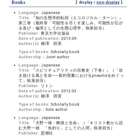
Books
【 display /
non-display
】
Language:
Japanese
Title:
『知の生態学的転回（エコロジカル・ターン）』
第三巻（最終章「可能性を尽くす楽しみ、可能性が広が
る喜び：倫理としての生態心理学」執筆担当）
Publisher:
東京大学出版会
Date of publication:
2013.09
Author(s):
柳澤 田実
Type of books:
Scholarly book
Authorship：
Joint author
Language:
Japanese
Title:
『スピリチュアリティの宗教史（下巻）』（「吹
き抜ける風と生命――新約聖書におけるpneumaをめぐっ
て」執筆担当）
Publisher:
リトン
Date of publication:
2012.03
Author(s):
柳澤 田実
Type of books:
Scholarly book
Authorship：
Sole author
Language:
Japanese
Title:
『大野一雄・舞踏と生命』（「キリスト教から読
む大野一雄 「魚釣り」としての人間」執筆担当）
Publisher:
思潮社