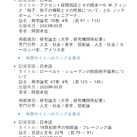
タイトル：
アクセント段階拍説とその残余ーG. W. フィン
ク「拍子、拍子の種類とその性格について」とG. ノッテ
ボーム「ベートーヴェニアーナ」
誌名：
商学論究 70巻 4号 （頁 97 ～ 113）
出版年月：
2023年03月
著者：
阿部卓也
掲載種別：
研究論文（大学，研究機関等紀要）
専門分野：
人文・社会 / 美学、芸術論，人文・社会 / ヨ
ーロッパ史、アメリカ史
外部サイトへのリンクを表示
記述言語：
日本語
タイトル：
ローベルト・シューマンの拍節的不協和につ
いて
誌名：
商学論究 67巻 4号 （頁 125 ～ 143）
出版年月：
2020年03月
著者：
阿部卓也
掲載種別：
研究論文（大学，研究機関等紀要）
専門分野：
人文・社会 / 美学、芸術論
外部サイトへのリンクを表示
記述言語：
日本語
タイトル：
18世紀前半の拍節論・フレージング論
誌名：
言語と文化 22号 （頁 79 ～ 91）