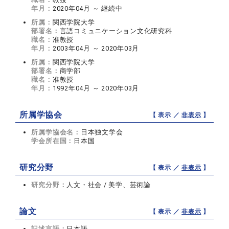
年月：
2020年04月 ～ 継続中
所属：
関西学院大学
部署名：
言語コミュニケーション文化研究科
職名：
准教授
年月：
2003年04月 ～ 2020年03月
所属：
関西学院大学
部署名：
商学部
職名：
准教授
年月：
1992年04月 ～ 2020年03月
所属学協会
【 表示 ／
非表示
】
所属学協会名：
日本独文学会
学会所在国：
日本国
研究分野
【 表示 ／
非表示
】
研究分野：
人文・社会 / 美学、芸術論
論文
【 表示 ／
非表示
】
記述言語：
日本語