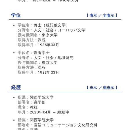
年月：
1988年09月 ～ 1990年07月
学位
【 表示 ／
非表示
】
学位名：
修士（独語独文学）
分野名：
人文・社会 / ヨーロッパ文学
授与機関名：
東京大学
取得方法：
課程
取得年月：
1986年03月
学位名：
教養学士
分野名：
人文・社会 / 地域研究
授与機関名：
東京大学
取得方法：
課程
取得年月：
1983年03月
経歴
【 表示 ／
非表示
】
所属：
関西学院大学
部署名：
商学部
職名：
教授
年月：
2020年04月 ～ 継続中
所属：
関西学院大学
部署名：
言語コミュニケーション文化研究科
職名：
教授