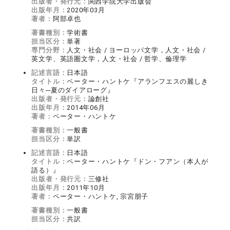
出版者・発行元：
関西学院大学出版会
出版年月：
2020年03月
著者：
阿部卓也
著書種別：
学術書
担当区分：
単著
専門分野：
人文・社会 / ヨーロッパ文学，人文・社会 /
英文学、英語圏文学，人文・社会 / 哲学、倫理学
記述言語：
日本語
タイトル：
ペーター・ハントケ『アランフエスの麗しき
日々─夏のダイアローグ』
出版者・発行元：
論創社
出版年月：
2014年06月
著者：
ペーター・ハントケ
著書種別：
一般書
担当区分：
単訳
記述言語：
日本語
タイトル：
ペーター・ハントケ『ドン・フアン（本人が
語る）』
出版者・発行元：
三修社
出版年月：
2011年10月
著者：
ペーター・ハントケ, 宗宮朋子
著書種別：
一般書
担当区分：
共訳