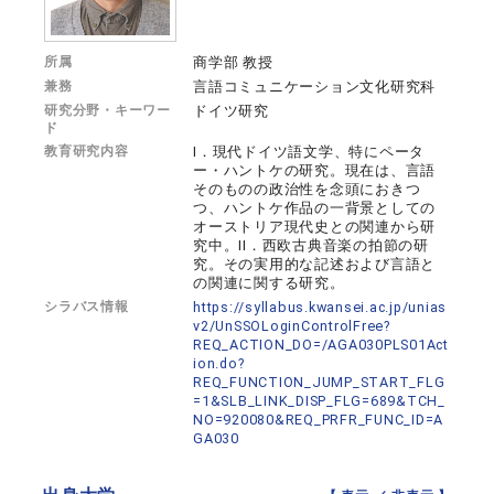
所属
商学部 教授
兼務
言語コミュニケーション文化研究科
研究分野・キーワー
ドイツ研究
ド
教育研究内容
I．現代ドイツ語文学、特にペータ
ー・ハントケの研究。現在は、言語
そのものの政治性を念頭におきつ
つ、ハントケ作品の一背景としての
オーストリア現代史との関連から研
究中。II．西欧古典音楽の拍節の研
究。その実用的な記述および言語と
の関連に関する研究。
シラバス情報
https://syllabus.kwansei.ac.jp/unias
v2/UnSSOLoginControlFree?
REQ_ACTION_DO=/AGA030PLS01Act
ion.do?
REQ_FUNCTION_JUMP_START_FLG
=1&SLB_LINK_DISP_FLG=689&TCH_
NO=920080&REQ_PRFR_FUNC_ID=A
GA030