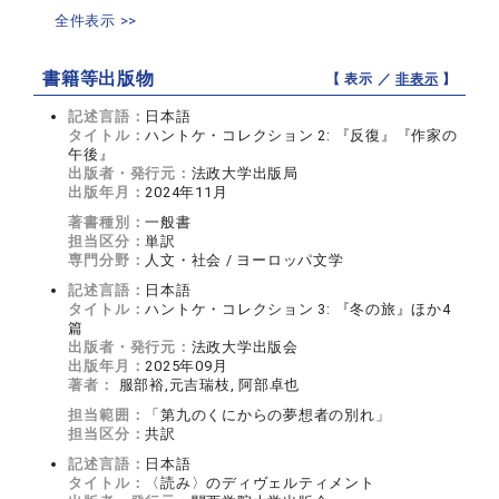
全件表示 >>
書籍等出版物
【 表示 ／
非表示
】
記述言語：
日本語
タイトル：
ハントケ・コレクション 2: 『反復』『作家の
午後』
出版者・発行元：
法政大学出版局
出版年月：
2024年11月
著書種別：
一般書
担当区分：
単訳
専門分野：
人文・社会 / ヨーロッパ文学
記述言語：
日本語
タイトル：
ハントケ・コレクション 3: 『冬の旅』ほか4
篇
出版者・発行元：
法政大学出版会
出版年月：
2025年09月
著者：
服部裕,元吉瑞枝, 阿部卓也
担当範囲：
「第九のくにからの夢想者の別れ」
担当区分：
共訳
記述言語：
日本語
タイトル：
〈読み〉のディヴェルティメント