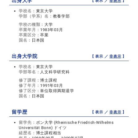
出身大学
【 表示 ／
非表示
】
学校名：
東京大学
学部（学系）名：
教養学部
学校の種類：
大学
卒業年月：
1983年03月
卒業区分：
卒業
国名：
日本国
出身大学院
【 表示 ／
非表示
】
学校名：
東京大学
学部等名：
人文科学研究科
修了課程：
博士課程
修了年月：
1991年03月
修了区分：
単位取得満期退学
国名：
日本国
留学歴
【 表示 ／
非表示
】
留学先：
ボン大学 (Rheinische Friedrich-Wilhelms
Universität Bonn) ドイツ
経歴名：
博士課程相当