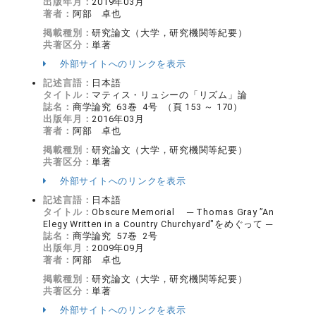
出版年月：
2019年03月
著者：
阿部 卓也
掲載種別：
研究論文（大学，研究機関等紀要）
共著区分：
単著
外部サイトへのリンクを表示
記述言語：
日本語
タイトル：
マティス・リュシーの「リズム」論
誌名：
商学論究 63巻 4号 （頁 153 ～ 170）
出版年月：
2016年03月
著者：
阿部 卓也
掲載種別：
研究論文（大学，研究機関等紀要）
共著区分：
単著
外部サイトへのリンクを表示
記述言語：
日本語
タイトル：
Obscure Memorial ─ Thomas Gray ”An
Elegy Written in a Country Churchyard"をめぐって ─
誌名：
商学論究 57巻 2号
出版年月：
2009年09月
著者：
阿部 卓也
掲載種別：
研究論文（大学，研究機関等紀要）
共著区分：
単著
外部サイトへのリンクを表示