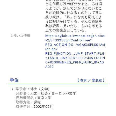
とを何度も読めば分かるところは増
えようが、決して分かりえないとこ
ろが絶対的に他なるものとして常に
残り続け、「私」になおも応えるよ
うに呼びかけてくる。そんな経験を
私は読書に見いだし、ものを考える
上での出発点としている。
シラバス情報
https://syllabus.kwansei.ac.jp/unias
v2/UnSSOLoginControlFree?
REQ_ACTION_DO=/AGA030PLS01Act
ion.do?
REQ_FUNCTION_JUMP_START_FLG
=1&SLB_LINK_DISP_FLG=45&TCH_N
O=030004&REQ_PRFR_FUNC_ID=AG
A030
学位
【 表示 ／
非表示
】
学位名：
博士（文学）
分野名：
人文・社会 / ヨーロッパ文学
授与機関名：
東京大学
取得方法：
課程
取得年月：
2002年09月