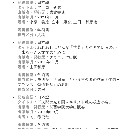
記述言語：
日本語
タイトル：
フーコー研究
出版者・発行元：
岩波書店
出版年月：
2021年03月
著者：
小泉 義之, 立木 康介, 上田 和彦他
著書種別：
学術書
担当区分：
共著
記述言語：
日本語
タイトル：
われわれはどんな「世界」を生きているのか
ー来るべき人文学のために
出版者・発行元：
ナカニシヤ出版
出版年月：
2019年03月
著者：
上田和彦
著書種別：
学術書
担当範囲：
第四章 「国民」という主権者の啓蒙の問題—
フランス「恐怖政治」の教訓
担当区分：
共著
記述言語：
日本語
タイトル：
『人間の光と闇－キリスト教の視点から』
出版者・発行元：
関西学院大学出版会
出版年月：
2010年09月
著者：
向井考史他
著書種別：
学術書