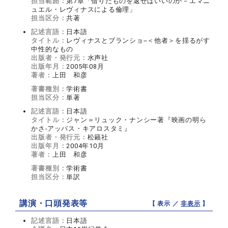
担当範囲：
第7章「借りたものを返せばいいのか－エマニ
ュエル・レヴィナスによる倫理」
担当区分：
共著
記述言語：
日本語
タイトル：
レヴィナスとブランショ--＜他者＞を揺るがす
中性的なもの
出版者・発行元：
水声社
出版年月：
2005年08月
著者：
上田 和彦
著書種別：
学術書
担当区分：
単著
記述言語：
日本語
タイトル：
ジャン＝リュック・ナンシー著『映画の明ら
かさ-アッバス・キアロスタミ』
出版者・発行元：
松籟社
出版年月：
2004年10月
著者：
上田 和彦
著書種別：
学術書
担当区分：
単訳
講演・口頭発表等
【 表示 ／
非表示
】
記述言語：
日本語