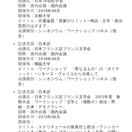
会議名：
日本18世紀学会
国際・国内会議：
国内会議
開催年月：
2018年06月
開催地：
京都大学
タイトル：
共通論題「啓蒙のリミット—神話・文学・政治
思想のはざまで」
会議種別：
シンポジウム・ワークショップ パネル（指
名）
記述言語：
日本語
会議名：
日本フランス語フランス文学会
国際・国内会議：
国内会議
開催年月：
2018年06月
開催地：
獨協大学
タイトル：
ワークショップ 〈聖なるもの〉の〈ポリテ
ィック〉—シモーヌ・ヴェイユから出発して
会議種別：
シンポジウム・ワークショップ パネル（指
名）
記述言語：
日本語
会議名：
日本フランス語フランス文学会 2012年度 春
期大会 ワークショップ「文学と（複数の）政治－黙
秘・主体・デモクラシー」
国際・国内会議：
国内会議
開催年月：
2012年06月
開催地：
タイトル：
エクリチュールの無責任と政治 ―ランシエー
ルによる「政治」からブランショによる「文学」の問い