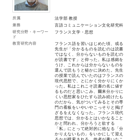
所属
法学部 教授
兼務
言語コミュニケーション文化研究科
研究分野・キーワー
フランス文学・思想
ド
教育研究内容
フランス語を習いはじめた頃、或る
先生が「分かるものを読むのは読書
ではなく、分からないものを読むの
が読書です」と仰った。私は感銘を
うけ、これからは分からないものを
選んで読もうと秘かに決めた。先生
の授業で読んでいたのはフランスの
現代思想で、とにかく分かりにくか
った。私はこれこそ読書の名に値す
るものだと思いこみ、爾来分かりに
くい思想家をひたすら読み続けたも
のだから、気がついてみるとその専
門の看板をいやいやこっそりと掲げ
ざるをえなくなった。フランス現代
思想では、分かるとはいかなること
かと問われ、分かろうと欲する
「私」にとって絶対的に他なる「分
かりえないもの」をいかにして迎え
るかが模索される。他者が書いたこ