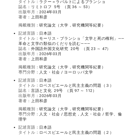
タイトル：
ラクー＝ラバルトによるブランショ
誌名：
リミトロフ 5号 （頁 36 ～ 53）
出版年月：
2024年03月
著者：
上田和彦
掲載種別：
研究論文（大学，研究機関等紀要）
記述言語：
日本語
タイトル：
モーリス・ブランショ「文学と死の権利」——
革命と文学の類似のくだりを読む———
誌名：
外国語外国文化研究 20号 （頁 23 ～ 47）
出版年月：
2026年03月
著者：
上田和彦
掲載種別：
研究論文（大学，研究機関等紀要）
専門分野：
人文・社会 / ヨーロッパ文学
記述言語：
日本語
タイトル：
ロベスピエールと民主主義の問題（３）
誌名：
言語と文化 29号 （頁 97 ～ 112）
出版年月：
2026年03月
著者：
上田和彦
掲載種別：
研究論文（大学，研究機関等紀要）
専門分野：
人文・社会 / 思想史，人文・社会 / 哲学、倫
理学
記述言語：
日本語
タイトル：
ロベスピエールと民主主義の問題（２）