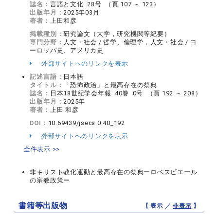
誌名：
言語と文化 28号 （頁 107 ～ 123）
出版年月：
2025年03月
著者：
上田和彦
掲載種別：
研究論文（大学，研究機関等紀要）
専門分野：
人文・社会 / 哲学、倫理学，人文・社会 / ヨ
ーロッパ史、アメリカ史
外部サイトへのリンクを表示
記述言語：
日本語
タイトル：
「恐怖政治」と最高存在の祭典
誌名：
日本18世紀学会年報 40巻 0号 （頁 192 ～ 208）
出版年月：
2025年
著者：
上田 和彦
DOI：
10.69439/jsecs.0.40_192
外部サイトへのリンクを表示
全件表示 >>
非キリスト教化運動と最高存在の祭典ーロベスピエール
の宗教政策ー
書籍等出版物
【 表示 ／
非表示
】