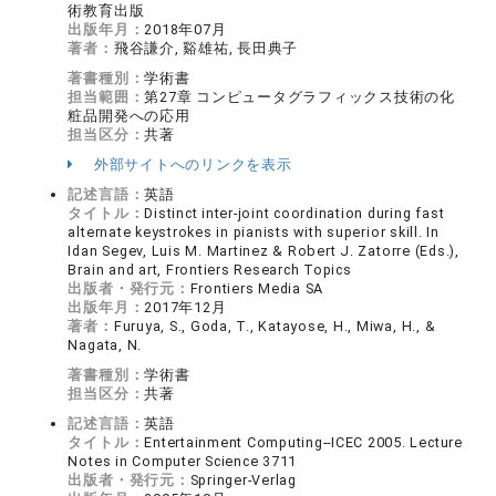
術教育出版
出版年月：
2018年07月
著者：
飛谷謙介, 谿雄祐, 長田典子
著書種別：
学術書
担当範囲：
第27章 コンピュータグラフィックス技術の化
粧品開発への応用
担当区分：
共著
外部サイトへのリンクを表示
記述言語：
英語
タイトル：
Distinct inter-joint coordination during fast
alternate keystrokes in pianists with superior skill. In
Idan Segev, Luis M. Martinez & Robert J. Zatorre (Eds.),
Brain and art, Frontiers Research Topics
出版者・発行元：
Frontiers Media SA
出版年月：
2017年12月
著者：
Furuya, S., Goda, T., Katayose, H., Miwa, H., &
Nagata, N.
著書種別：
学術書
担当区分：
共著
記述言語：
英語
タイトル：
Entertainment Computing--ICEC 2005. Lecture
Notes in Computer Science 3711
出版者・発行元：
Springer-Verlag