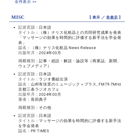
全件表示 >>
MISC
【 表示 ／
非表示
】
記述言語：
日本語
タイトル：
（株）ナリス化粧品との共同研究成果を発表
「マッサージの効果を時間的に評価する新手法を学会発
表」
誌名：
（株）ナリス化粧品 News Release
出版年月：
2024年03月
掲載種別：
記事・総説・解説・論説等（商業誌、新聞、
ウェブメディア）
記述言語：
日本語
タイトル：
ラジオ番組出演
誌名：
山村有佳里のミュージック＋プラス, FM79.7MHz
京都三条ラジオカフェ
出版年月：
2024年03月
著者：
長田典子
掲載種別：
その他
記述言語：
日本語
タイトル：
マッサージの効果を時間的に評価する新手法
を学会発表
誌名：
PR TIMES