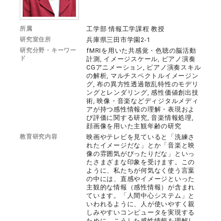
所属
工学部 情報工学課程 教授
研究室住所
兵庫県三田市学園2-1
研究分野・キーワー
fMRIを用いた共感覚・色聴の脳活動
ド
計測, イメージスケール, ピアノ演奏
CGアニメーション, ピアノ演奏スキル
の解析, マルチスペクトルイメージン
グ, 布の異方性透過散乱特性のモデリ
ングとレンダリング, 感性価値創出技
術, 映像・音楽などディジタルメディ
アが持つ感性情報の理解・表現およ
び評価に関する研究, 音楽情報処理,
顔画像を用いた主観年齢の研究
教育研究内容
映画やテレビを見ていると「洗練さ
れたイメージだな」とか「音楽と映
像の雰囲気がぴったりだな」といっ
たさまざまな印象を受けます。この
ように、私たちが何気なく使う言葉
の中には、直感やイメージといった
主観的な情報（感性情報）が含まれ
ています。「人間中心システム」と
いわれるように、人が使いやすく親
しみやすいコンピュータを実現する
ために、こうした感性情報を理解し