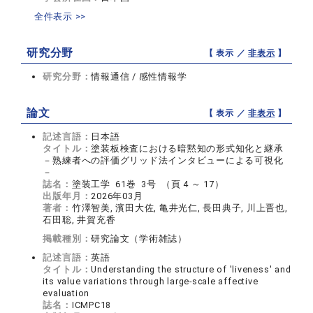
全件表示 >>
研究分野
【 表示 ／
非表示
】
研究分野：
情報通信 / 感性情報学
論文
【 表示 ／
非表示
】
記述言語：
日本語
タイトル：
塗装板検査における暗黙知の形式知化と継承
－熟練者への評価グリッド法インタビューによる可視化
－
誌名：
塗装工学 61巻 3号 （頁 4 ～ 17）
出版年月：
2026年03月
著者：
竹澤智美, 濱田大佐, 亀井光仁, 長田典子, 川上晋也,
石田聡, 井賀充香
掲載種別：
研究論文（学術雑誌）
記述言語：
英語
タイトル：
Understanding the structure of 'liveness' and
its value variations through large-scale affective
evaluation
誌名：
ICMPC18