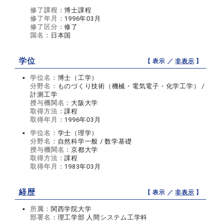
修了課程：
博士課程
修了年月：
1996年03月
修了区分：
修了
国名：
日本国
学位
【 表示 ／
非表示
】
学位名：
博士（工学）
分野名：
ものづくり技術（機械・電気電子・化学工学） /
計測工学
授与機関名：
大阪大学
取得方法：
課程
取得年月：
1996年03月
学位名：
学士（理学）
分野名：
自然科学一般 / 数学基礎
授与機関名：
京都大学
取得方法：
課程
取得年月：
1983年03月
経歴
【 表示 ／
非表示
】
所属：
関西学院大学
部署名：
理工学部 人間システム工学科