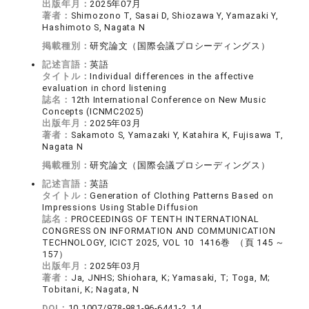
出版年月：
2025年07月
著者：
Shimozono T, Sasai D, Shiozawa Y, Yamazaki Y,
Hashimoto S, Nagata N
掲載種別：
研究論文（国際会議プロシーディングス）
記述言語：
英語
タイトル：
Individual differences in the affective
evaluation in chord listening
誌名：
12th International Conference on New Music
Concepts (ICNMC2025)
出版年月：
2025年03月
著者：
Sakamoto S, Yamazaki Y, Katahira K, Fujisawa T,
Nagata N
掲載種別：
研究論文（国際会議プロシーディングス）
記述言語：
英語
タイトル：
Generation of Clothing Patterns Based on
Impressions Using Stable Diffusion
誌名：
PROCEEDINGS OF TENTH INTERNATIONAL
CONGRESS ON INFORMATION AND COMMUNICATION
TECHNOLOGY, ICICT 2025, VOL 10 1416巻 （頁 145 ～
157）
出版年月：
2025年03月
著者：
Ja, JNHS; Shiohara, K; Yamasaki, T; Toga, M;
Tobitani, K; Nagata, N
DOI：
10.1007/978-981-96-6441-2_14