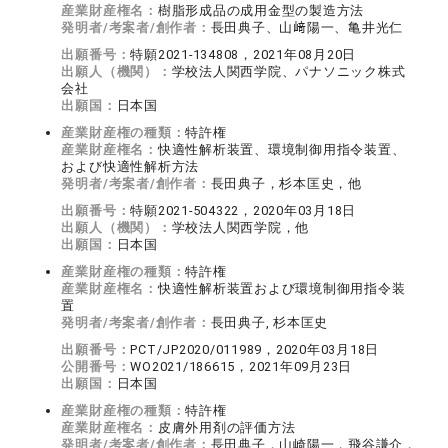
産業財産権名：
樹脂形成品の成用金型の製造方法
発明者/考案者/創作者：
長田典子、山﨑陽一、亀井光仁
出願番号：
特願2021-134808，2021年08月20日
出願人（機関）：
学校法人関西学院、パナソニック株式
会社
出願国：
日本国
産業財産権の種類：
特許権
産業財産権名：
快適性解析装置、環境制御用指令装置、
および快適性解析方法
発明者/考案者/創作者：
長田典子，杉本匡史，他
出願番号：
特願2021-504322，2020年03月18日
出願人（機関）：
学校法人関西学院，他
出願国：
日本国
産業財産権の種類：
特許権
産業財産権名：
快適性解析装置および環境制御用指令装
置
発明者/考案者/創作者：
長田典子, 杉本匡史
出願番号：
PCT/JP2020/011989，2020年03月18日
公開番号：
WO2021/186615，2021年09月23日
出願国：
日本国
産業財産権の種類：
特許権
産業財産権名：
皮膚外用剤の評価方法
発明者/考案者/創作者：
長田典子，山崎陽一，飛谷謙介，