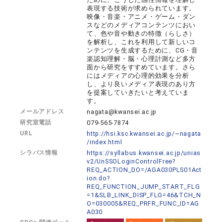
表現する技術が求められています。
映像・音楽・アニメ・ゲーム・ダン
スなどのメディアコンテンツにおい
て、色や音や動きの特徴（らしさ）
を解析し、これを利用して新しいコ
ンテンツを生成するために、CG・音
楽認知理解・脳・心理計測など多方
面から研究をすすめています。さら
にはメディアの心理的効果を分析
し、より良いメディア表現のあり方
を提案していきたいと考えていま
す。
メールアドレス
nagata@kwansei.ac.jp
研究室電話
079-565-7874
URL
http://hsi.ksc.kwansei.ac.jp/~nagata
/index.html
シラバス情報
https://syllabus.kwansei.ac.jp/unias
v2/UnSSOLoginControlFree?
REQ_ACTION_DO=/AGA030PLS01Act
ion.do?
REQ_FUNCTION_JUMP_START_FLG
=1&SLB_LINK_DISP_FLG=46&TCH_N
O=030005&REQ_PRFR_FUNC_ID=AG
A030