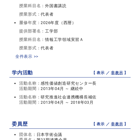
授業科目名：
外国書講読
授業形式：
代表者
履修年度：
2026年度（西暦）
提供部署名：
工学部
授業科目名：
情報工学領域実習Ａ
授業形式：
代表者
全件表示 >>
学内活動
【 表示 ／
非表示
】
活動名称：
感性価値創造研究センター長
活動期間：
2013年04月 ～ 継続中
活動名称：
研究推進社会連携機構長補佐
活動期間：
2013年04月 ～ 2018年03月
委員歴
【 表示 ／
非表示
】
団体名：
日本学術会議
委員名：
第23期連携会員