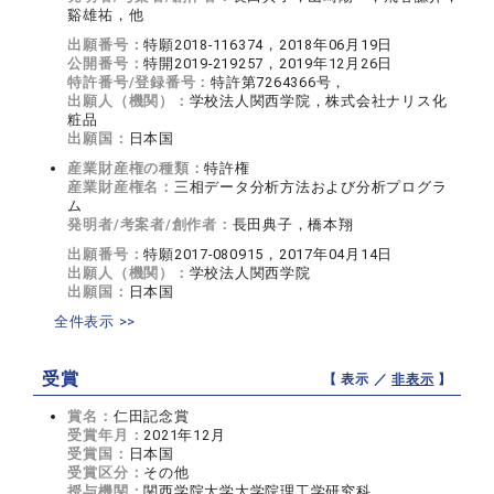
谿雄祐，他
出願番号：
特願2018-116374，2018年06月19日
公開番号：
特開2019-219257，2019年12月26日
特許番号/登録番号：
特許第7264366号，
出願人（機関）：
学校法人関西学院，株式会社ナリス化
粧品
出願国：
日本国
産業財産権の種類：
特許権
産業財産権名：
三相データ分析方法および分析プログラ
ム
発明者/考案者/創作者：
長田典子，橋本翔
出願番号：
特願2017-080915，2017年04月14日
出願人（機関）：
学校法人関西学院
出願国：
日本国
全件表示 >>
受賞
【 表示 ／
非表示
】
賞名：
仁田記念賞
受賞年月：
2021年12月
受賞国：
日本国
受賞区分：
その他
授与機関：
関西学院大学大学院理工学研究科