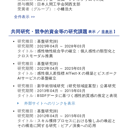
授与機関：
日本人間工学会関西支部
受賞者（グループ）：
小幡浩大
全件表示 >>
共同研究・競争的資金等の研究課題
【 表示 ／
非表示
】
研究種目：
基盤研究(B)
研究期間：
2025年04月 ～ 2028年03月
タイトル：
感性物性統合学の確立：個人感性の類型化と
クロスモーダル推薦
研究種目：
基盤研究(B)
研究期間：
2022年04月 ～ 2025年03月
タイトル：
感性個人差指標 Affect-X の構築とビスポーク
AIサービスの基盤確立
研究種目：
新学術領域研究（研究領域提案型）公募研究
研究期間：
2013年04月 ～ 2015年03月
タイトル：
BSDFデータに基づく感性的質感の推定と表現
外部サイトへのリンクを表示
研究種目：
基盤研究(B)
研究期間：
2012年04月 ～ 2015年03月
タイトル：
スキル獲得プロセスにおける愉しみの喚起と
その構造に関する研究：ピアノ演奏への応用