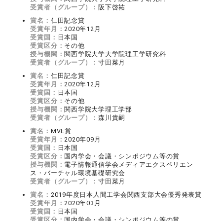
受賞者（グループ）：
阪下啓祐
賞名：
仁田記念賞
受賞年月：
2020年12月
受賞国：
日本国
受賞区分：
その他
授与機関：
関西学院大学大学院理工学研究科
受賞者（グループ）：
寸田菜月
賞名：
仁田記念賞
受賞年月：
2020年12月
受賞国：
日本国
受賞区分：
その他
授与機関：
関西学院大学理工学部
受賞者（グループ）：
森川貴嗣
賞名：
MVE賞
受賞年月：
2020年09月
受賞国：
日本国
受賞区分：
国内学会・会議・シンポジウム等の賞
授与機関：
電子情報通信学会メディアエクスペリエン
ス・バーチャル環境基礎研究会
受賞者（グループ）：
寸田菜月
賞名：
2019年度日本人間工学会関西支部大会優秀発表賞
受賞年月：
2020年03月
受賞国：
日本国
受賞区分：
国内学会・会議・シンポジウム等の賞