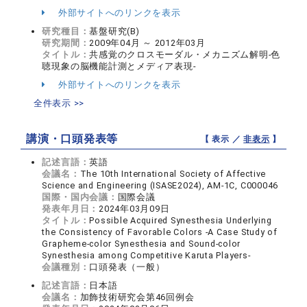
外部サイトへのリンクを表示
研究種目：
基盤研究(B)
研究期間：
2009年04月 ～ 2012年03月
タイトル：
共感覚のクロスモーダル・メカニズム解明-色
聴現象の脳機能計測とメディア表現-
外部サイトへのリンクを表示
全件表示 >>
講演・口頭発表等
【 表示 ／
非表示
】
記述言語：
英語
会議名：
The 10th International Society of Affective
Science and Engineering (ISASE2024), AM-1C, C000046
国際・国内会議：
国際会議
発表年月日：
2024年03月09日
タイトル：
Possible Acquired Synesthesia Underlying
the Consistency of Favorable Colors -A Case Study of
Grapheme-color Synesthesia and Sound-color
Synesthesia among Competitive Karuta Players-
会議種別：
口頭発表（一般）
記述言語：
日本語
会議名：
加飾技術研究会第46回例会