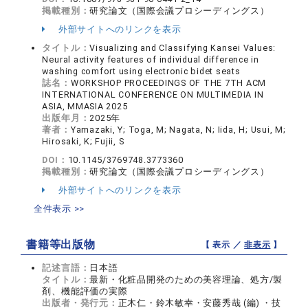
掲載種別：
研究論文（国際会議プロシーディングス）
外部サイトへのリンクを表示
タイトル：
Visualizing and Classifying Kansei Values:
Neural activity features of individual difference in
washing comfort using electronic bidet seats
誌名：
WORKSHOP PROCEEDINGS OF THE 7TH ACM
INTERNATIONAL CONFERENCE ON MULTIMEDIA IN
ASIA, MMASIA 2025
出版年月：
2025年
著者：
Yamazaki, Y; Toga, M; Nagata, N; Iida, H; Usui, M;
Hirosaki, K; Fujii, S
DOI：
10.1145/3769748.3773360
掲載種別：
研究論文（国際会議プロシーディングス）
外部サイトへのリンクを表示
全件表示 >>
書籍等出版物
【 表示 ／
非表示
】
記述言語：
日本語
タイトル：
最新・化粧品開発のための美容理論、処方/製
剤、機能評価の実際
出版者・発行元：
正木仁・鈴木敏幸・安藤秀哉 (編) ・技