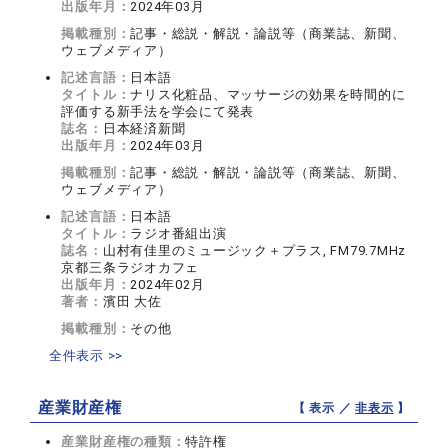
出版年月：
2024年03月
掲載種別：
記事・総説・解説・論説等（商業誌、新聞、
ウェブメディア）
記述言語：
日本語
タイトル：
ナリス化粧品、マッサージの効果を時間的に
評価する新手法を学会にて発表
誌名：
日本経済新聞
出版年月：
2024年03月
掲載種別：
記事・総説・解説・論説等（商業誌、新聞、
ウェブメディア）
記述言語：
日本語
タイトル：
ラジオ番組出演
誌名：
山村有佳里のミュージック＋プラス, FM79.7MHz
京都三条ラジオカフェ
出版年月：
2024年02月
著者：
濱田 大佐
掲載種別：
その他
全件表示 >>
産業財産権
【 表示 ／
非表示
】
産業財産権の種類：
特許権