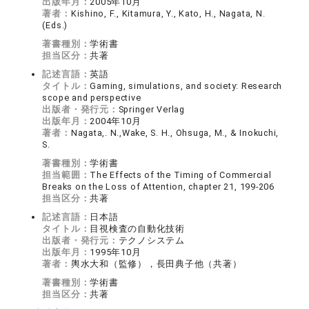
出版年月：
2005年10月
著者：
Kishino, F., Kitamura, Y., Kato, H., Nagata, N.
(Eds.)
著書種別：
学術書
担当区分：
共著
記述言語：
英語
タイトル：
Gaming, simulations, and society: Research
scope and perspective
出版者・発行元：
Springer Verlag
出版年月：
2004年10月
著者：
Nagata,. N.,Wake, S. H., Ohsuga, M., & Inokuchi,
S.
著書種別：
学術書
担当範囲：
The Effects of the Timing of Commercial
Breaks on the Loss of Attention, chapter 21, 199-206
担当区分：
共著
記述言語：
日本語
タイトル：
目視検査の自動化技術
出版者・発行元：
テクノシステム
出版年月：
1995年10月
著者：
輿水大和（監修），長田典子他（共著）
著書種別：
学術書
担当区分：
共著