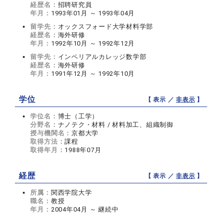
経歴名：
招聘研究員
年月：
1993年01月 ～ 1993年04月
留学先：
オックスフォード大学材料学部
経歴名：
海外研修
年月：
1992年10月 ～ 1992年12月
留学先：
インペリアルカレッジ数学部
経歴名：
海外研修
年月：
1991年12月 ～ 1992年10月
学位
【 表示 ／
非表示
】
学位名：
博士（工学）
分野名：
ナノテク・材料 / 材料加工、組織制御
授与機関名：
京都大学
取得方法：
課程
取得年月：
1988年07月
経歴
【 表示 ／
非表示
】
所属：
関西学院大学
職名：
教授
年月：
2004年04月 ～ 継続中