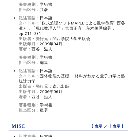
著書種別：
学術書
担当区分：
共著
記述言語：
日本語
タイトル：
"数式処理ソフトMAPLEによる数学教育" 西谷
滋人，「現代数理入門」宮西正宜，茨木俊秀編著，
pp.211--231
出版者・発行元：
関西学院大学出版会
出版年月：
2009年04月
著者：
西谷 滋人
著書種別：
学術書
担当区分：
編集
記述言語：
日本語
タイトル：
固体物理の基礎 材料がわかる量子力学と熱
統計力学
出版者・発行元：
森北出版
出版年月：
2006年06月
著者：
西谷 滋人
著書種別：
学術書
担当区分：
単著
MISC
【 表示 ／
非表示
】
記述言語：
日本語