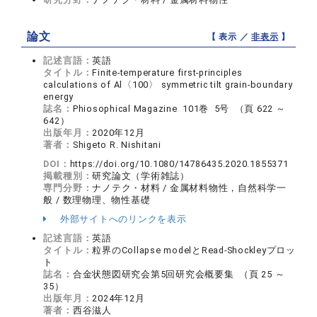
論文
【 表示 ／
非表示
】
記述言語：
英語
タイトル：
Finite-temperature first-principles
calculations of Al〈100〉 symmetric tilt grain-boundary
energy
誌名：
Phiosophical Magazine 101巻 5号 （頁 622 ～
642）
出版年月：
2020年12月
著者：
Shigeto R. Nishitani
DOI：
https://doi.org/10.1080/14786435.2020.1855371
掲載種別：
研究論文（学術雑誌）
専門分野：
ナノテク・材料 / 金属材料物性，自然科学一
般 / 数理物理、物性基礎
外部サイトへのリンクを表示
記述言語：
英語
タイトル：
粒界のCollapse modelとRead-Shockleyプロッ
ト
誌名：
合金状態図研究会第5回研究会概要集 （頁 25 ～
35）
出版年月：
2024年12月
著者：
西谷滋人