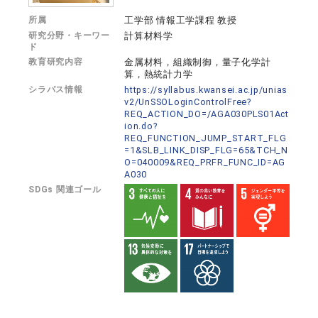
所属
工学部 情報工学課程 教授
研究分野・キーワー
計算材料学
ド
教育研究内容
金属材料，組織制御，量子化学計
算，熱統計力学
シラバス情報
https://syllabus.kwansei.ac.jp/unias
v2/UnSSOLoginControlFree?
REQ_ACTION_DO=/AGA030PLS01Act
ion.do?
REQ_FUNCTION_JUMP_START_FLG
=1&SLB_LINK_DISP_FLG=65&TCH_N
O=040009&REQ_PRFR_FUNC_ID=AG
A030
SDGs 関連ゴール