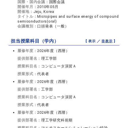
国際・国内会議：
国際会議
開催年月：
2010年05月
開催地：
Jeju, Korea
タイトル：
Micropipes and surface energy of compound
semiconductors(oral)
会議種別：
口頭発表（一般）
担当授業科目（学内）
【 表示 ／
非表示
】
履修年度：
2026年度（西暦）
提供部署名：
理工学部
授業科目名：
コンピュータ演習Ａ
授業形式：
代表者
履修年度：
2026年度（西暦）
提供部署名：
工学部
授業科目名：
コンピュータ演習Ａ
授業形式：
代表者
履修年度：
2026年度（西暦）
提供部署名：
理工学研究科前期
授業科目名：
マルチスケールシミュレーション特論