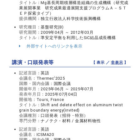
タイトル：
Mg基長周期積層構造組織の生成機構（研究成
果展開事業 研究成果最適展開支援プログラムＡ－ＳＴ
ＥＰ探索タイプ）
提供機関：
独立行政法人科学技術振興機構
研究種目：
基盤研究(B)
研究期間：
2009年04月 ～ 2012年03月
タイトル：
準安定平衡を利用したSiC結晶成長機構
外部サイトへのリンクを表示
講演・口頭発表等
【 表示 ／
非表示
】
記述言語：
英語
会議名：
Thermec'2025
国際・国内会議：
国際会議
開催年月：
2025年06月 ～ 2025年07月
発表年月日：
2025年07月04日
開催地：
Tours, France
タイトル：
Shift and delete effect on aluminum twist
grain boundary energy(invited)
会議種別：
口頭発表（招待・特別）
専門分野：
ナノテク・材料 / 金属材料物性
記述言語：
英語
会議名：
ICSMA20
国際・国内会議：
国際会議