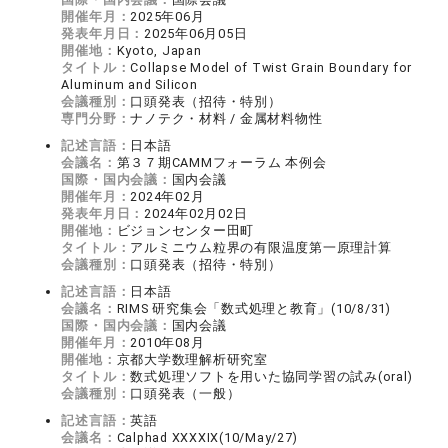
開催年月：
2025年06月
発表年月日：
2025年06月05日
開催地：
Kyoto, Japan
タイトル：
Collapse Model of Twist Grain Boundary for
Aluminum and Silicon
会議種別：
口頭発表（招待・特別）
専門分野：
ナノテク・材料 / 金属材料物性
記述言語：
日本語
会議名：
第３７期CAMMフォーラム 本例会
国際・国内会議：
国内会議
開催年月：
2024年02月
発表年月日：
2024年02月02日
開催地：
ビジョンセンター田町
タイトル：
アルミニウム粒界の有限温度第一原理計算
会議種別：
口頭発表（招待・特別）
記述言語：
日本語
会議名：
RIMS 研究集会「数式処理と教育」(10/8/31)
国際・国内会議：
国内会議
開催年月：
2010年08月
開催地：
京都大学数理解析研究室
タイトル：
数式処理ソフトを用いた協同学習の試み(oral)
会議種別：
口頭発表（一般）
記述言語：
英語
会議名：
Calphad XXXXIX(10/May/27)