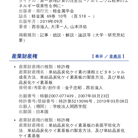
タイトル：
第一原理計算の注意点 –アルミニウム粒界のエ
ネルギー収束性を例に–
出版者・発行元：
軽金属学会
誌名：
軽金属 69巻 10号 （頁 518 ～ ）
出版年月：
2019年09月
著者：
西谷滋人, 大澤一人, 山本洋佑
掲載種別：
記事・総説・解説・論説等（大学・研究所紀
要）
産業財産権
【 表示 ／
非表示
】
産業財産権の種類：
特許権
産業財産権名：
単結晶炭化ケイ素の液相エピタキシャル
成長方法、単結晶炭化ケイ素基板の製造方法、及び単結
晶炭化ケイ素基板
発明者/考案者/創作者：
金子忠昭，西谷滋人
出願番号：
特願2007-077439，2007年03月23日
特許番号/登録番号：
特許第5213096号，2013年03月08日
出願人（機関）：
学校法人関西学院
出願国：
日本国
産業財産権の種類：
特許権
産業財産権名：
単結晶炭化ケイ素基板の表面平坦化方
法、単結晶炭化ケイ素基板の製造方法、及び単結晶炭化
ケイ素基板