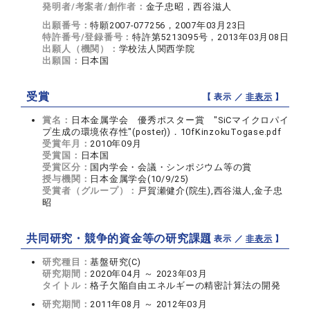
発明者/考案者/創作者：
金子忠昭，西谷滋人
出願番号：
特願2007-077256，2007年03月23日
特許番号/登録番号：
特許第5213095号，2013年03月08日
出願人（機関）：
学校法人関西学院
出願国：
日本国
受賞
【 表示 ／
非表示
】
賞名：
日本金属学会 優秀ポスター賞 "SiCマイクロパイ
プ生成の環境依存性"(poster))．10fKinzokuTogase.pdf
受賞年月：
2010年09月
受賞国：
日本国
受賞区分：
国内学会・会議・シンポジウム等の賞
授与機関：
日本金属学会(10/9/25)
受賞者（グループ）：
戸賀瀬健介(院生),西谷滋人,金子忠
昭
共同研究・競争的資金等の研究課題
【 表示 ／
非表示
】
研究種目：
基盤研究(C)
研究期間：
2020年04月 ～ 2023年03月
タイトル：
格子欠陥自由エネルギーの精密計算法の開発
研究期間：
2011年08月 ～ 2012年03月