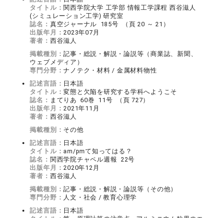
タイトル：
関西学院大学 工学部 情報工学課程 西谷滋人
(シミュレーション工学) 研究室
誌名：
真空ジャーナル 185号 （頁 20 ～ 21）
出版年月：
2023年07月
著者：
西谷滋人
掲載種別：
記事・総説・解説・論説等（商業誌、新聞、
ウェブメディア）
専門分野：
ナノテク・材料 / 金属材料物性
記述言語：
日本語
タイトル：
変態と欠陥を研究する学科へようこそ
誌名：
まてりあ 60巻 11号 （頁 727）
出版年月：
2021年11月
著者：
西谷滋人
掲載種別：
その他
記述言語：
日本語
タイトル：
am/pmて知ってはる？
誌名：
関西学院チャペル週報 22号
出版年月：
2020年12月
著者：
西谷滋人
掲載種別：
記事・総説・解説・論説等（その他）
専門分野：
人文・社会 / 教育心理学
記述言語：
日本語