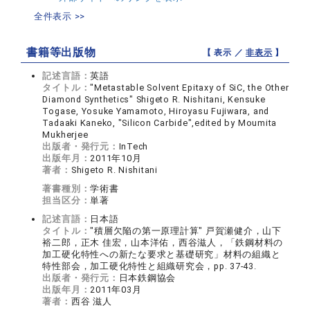
全件表示 >>
書籍等出版物
【 表示 ／
非表示
】
記述言語：
英語
タイトル：
"Metastable Solvent Epitaxy of SiC, the Other
Diamond Synthetics" Shigeto R. Nishitani, Kensuke
Togase, Yosuke Yamamoto, Hiroyasu Fujiwara, and
Tadaaki Kaneko, "Silicon Carbide",edited by Moumita
Mukherjee
出版者・発行元：
InTech
出版年月：
2011年10月
著者：
Shigeto R. Nishitani
著書種別：
学術書
担当区分：
単著
記述言語：
日本語
タイトル：
"積層欠陥の第一原理計算" 戸賀瀬健介，山下
裕二郎，正木 佳宏，山本洋佑，西谷滋人，「鉄鋼材料の
加工硬化特性への新たな要求と基礎研究」材料の組織と
特性部会，加工硬化特性と組織研究会，pp. 37-43.
出版者・発行元：
日本鉄鋼協会
出版年月：
2011年03月
著者：
西谷 滋人