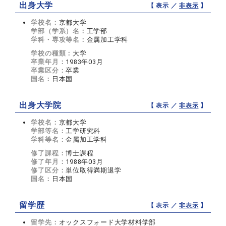
出身大学
【 表示 ／
非表示
】
学校名：
京都大学
学部（学系）名：
工学部
学科・専攻等名：
金属加工学科
学校の種類：
大学
卒業年月：
1983年03月
卒業区分：
卒業
国名：
日本国
出身大学院
【 表示 ／
非表示
】
学校名：
京都大学
学部等名：
工学研究科
学科等名：
金属加工学科
修了課程：
博士課程
修了年月：
1988年03月
修了区分：
単位取得満期退学
国名：
日本国
留学歴
【 表示 ／
非表示
】
留学先：
オックスフォード大学材料学部