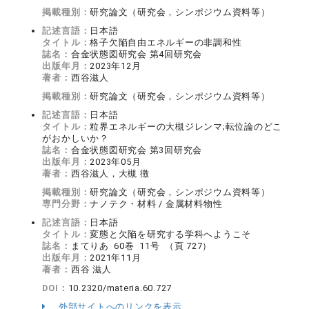
掲載種別：
研究論文（研究会，シンポジウム資料等）
記述言語：
日本語
タイトル：
格子欠陥自由エネルギーの非調和性
誌名：
合金状態図研究会 第4回研究会
出版年月：
2023年12月
著者：
西谷滋人
掲載種別：
研究論文（研究会，シンポジウム資料等）
記述言語：
日本語
タイトル：
粒界エネルギーの大槻ジレンマ;転位論のどこ
がおかしいか？
誌名：
合金状態図研究会 第3回研究会
出版年月：
2023年05月
著者：
西谷滋人，大槻 徴
掲載種別：
研究論文（研究会，シンポジウム資料等）
専門分野：
ナノテク・材料 / 金属材料物性
記述言語：
日本語
タイトル：
変態と欠陥を研究する学科へようこそ
誌名：
まてりあ 60巻 11号 （頁 727）
出版年月：
2021年11月
著者：
西谷 滋人
DOI：
10.2320/materia.60.727
外部サイトへのリンクを表示