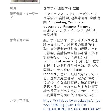
所属
国際学部 国際学科 教授
研究分野・キーワー
ファイナンス, ファミリービジネス,
ド
企業統治, 会計学, 起業家研究, 金融機
関, Accounting, Corporate
governance, Finance, Financial
institutions, ファイナンス, 会計学,
金融機関
教育研究内容
統計学・経済学・ファイナンスの理
論を援用して、経営者の裁量的行
動、会計規制が経営者の行動に与え
る影響、会計情報が証券市場に及ぼ
す影響などに関して実証分析
（Empirical research）および、数学
を援用した制約条件付き効用最大化
問題のモデル化(Analytical
research）といった研究を行ってい
る。企業の経営者が一定の条件の下
でどのような会計行動、経済行動を
選択するか、それらに対する証券市
場の反応はどのようなものか、とい
った問題の分析に取り組んでいる。
シラバス情報
https://syllabus.kwansei.ac.jp/unias
v2/UnSSOLoginControlFree?
REQ_ACTION_DO=/AGA030PLS01Act