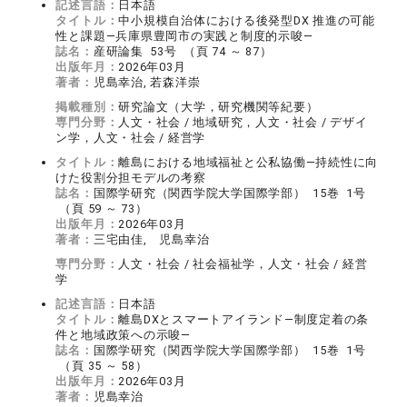
記述言語：
日本語
タイトル：
中小規模自治体における後発型DX 推進の可能
性と課題―兵庫県豊岡市の実践と制度的示唆―
誌名：
産研論集 53号 （頁 74 ～ 87）
出版年月：
2026年03月
著者：
児島幸治, 若森洋崇
掲載種別：
研究論文（大学，研究機関等紀要）
専門分野：
人文・社会 / 地域研究，人文・社会 / デザイ
ン学，人文・社会 / 経営学
タイトル：
離島における地域福祉と公私協働―持続性に向
けた役割分担モデルの考察
誌名：
国際学研究（関西学院大学国際学部） 15巻 1号
（頁 59 ～ 73）
出版年月：
2026年03月
著者：
三宅由佳, 児島幸治
専門分野：
人文・社会 / 社会福祉学，人文・社会 / 経営
学
記述言語：
日本語
タイトル：
離島DXとスマートアイランド―制度定着の条
件と地域政策への示唆―
誌名：
国際学研究（関西学院大学国際学部） 15巻 1号
（頁 35 ～ 58）
出版年月：
2026年03月
著者：
児島幸治