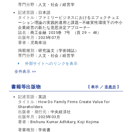
専門分野：
人文・社会 / 経営学
記述言語：
日本語
タイトル：
ファミリービジネスにおけるエフェクチュエ
ーション理論の実践的適用と課題―不確実性環境下の中小
企業経営の新たな意思決定アプローチ―
誌名：
商工金融 2025巻 7号 （頁 29 ～ 48）
出版年月：
2025年07月
著者：
児島幸治
掲載種別：
研究論文（学術雑誌）
専門分野：
人文・社会 / 経営学
外部サイトへのリンクを表示
全件表示 >>
書籍等出版物
【 表示 ／
非表示
】
記述言語：
英語
タイトル：
How Do Family Firms Create Value for
Shareholders
出版者・発行元：
中央経済社
出版年月：
2025年03月
著者：
Bishunu Kumar Adhikary, Koji Kojima
著書種別：
学術書