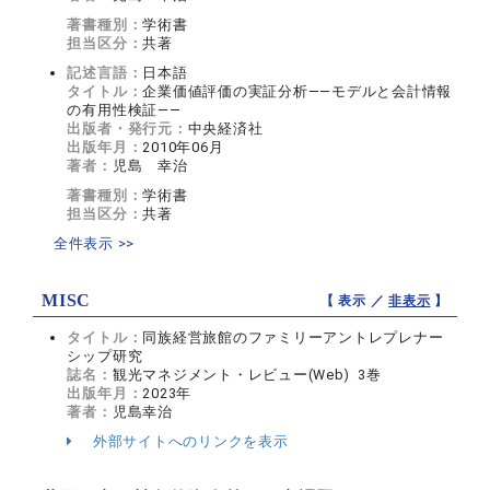
著書種別：
学術書
担当区分：
共著
記述言語：
日本語
タイトル：
企業価値評価の実証分析――モデルと会計情報
の有用性検証――
出版者・発行元：
中央経済社
出版年月：
2010年06月
著者：
児島 幸治
著書種別：
学術書
担当区分：
共著
全件表示 >>
MISC
【 表示 ／
非表示
】
タイトル：
同族経営旅館のファミリーアントレプレナー
シップ研究
誌名：
観光マネジメント・レビュー(Web) 3巻
出版年月：
2023年
著者：
児島幸治
外部サイトへのリンクを表示