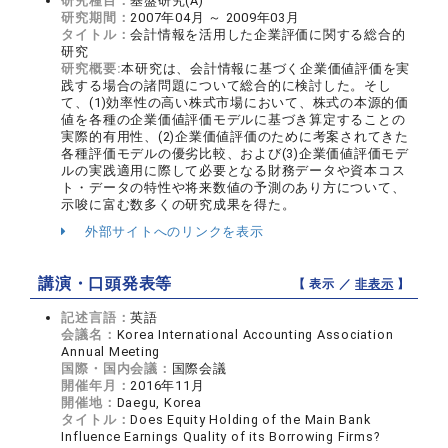
研究種目：
基盤研究(A)
研究期間：
2007年04月 ～ 2009年03月
タイトル：
会計情報を活用した企業評価に関する総合的
研究
研究概要:
本研究は、会計情報に基づく企業価値評価を実
践する場合の諸問題について総合的に検討した。そし
て、(1)効率性の高い株式市場において、株式の本源的価
値を各種の企業価値評価モデルに基づき算定することの
実際的有用性、(2)企業価値評価のために考案されてきた
各種評価モデルの優劣比較、および(3)企業価値評価モデ
ルの実践適用に際して必要となる財務データや資本コス
ト・データの特性や将来数値の予測のあり方について、
示唆に富む数多くの研究成果を得た。
外部サイトへのリンクを表示
講演・口頭発表等
【 表示 ／
非表示
】
記述言語：
英語
会議名：
Korea International Accounting Association
Annual Meeting
国際・国内会議：
国際会議
開催年月：
2016年11月
開催地：
Daegu, Korea
タイトル：
Does Equity Holding of the Main Bank
Influence Earnings Quality of its Borrowing Firms?