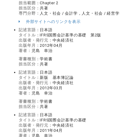
担当範囲：
Chapter 2
担当区分：
共著
専門分野：
人文・社会 / 会計学，人文・社会 / 経営学
外部サイトへのリンクを表示
記述言語：
日本語
タイトル：
IFRS国際会計基準の基礎 第2版
出版者・発行元：
中央経済社
出版年月：
2012年04月
著者：
児島 幸治
著書種別：
学術書
担当区分：
共著
記述言語：
日本語
タイトル：
新版 基本簿記論
出版者・発行元：
中央経済社
出版年月：
2012年03月
著者：
児島 幸治
著書種別：
学術書
担当区分：
共著
記述言語：
日本語
タイトル：
IFRS国際会計基準の基礎
出版者・発行元：
中央経済社
出版年月：
2011年04月
著者：
児島 幸治