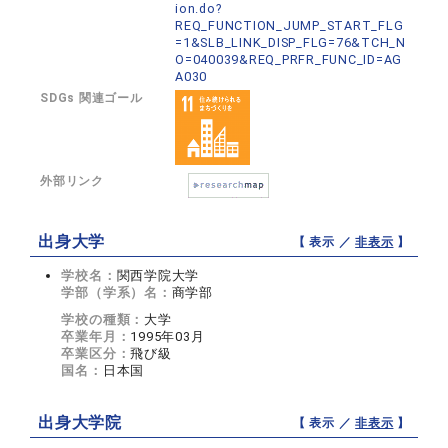
ion.do?
REQ_FUNCTION_JUMP_START_FLG
=1&SLB_LINK_DISP_FLG=76&TCH_N
O=040039&REQ_PRFR_FUNC_ID=AG
A030
SDGs 関連ゴール
外部リンク
出身大学
【 表示 ／
非表示
】
学校名：
関西学院大学
学部（学系）名：
商学部
学校の種類：
大学
卒業年月：
1995年03月
卒業区分：
飛び級
国名：
日本国
出身大学院
【 表示 ／
非表示
】