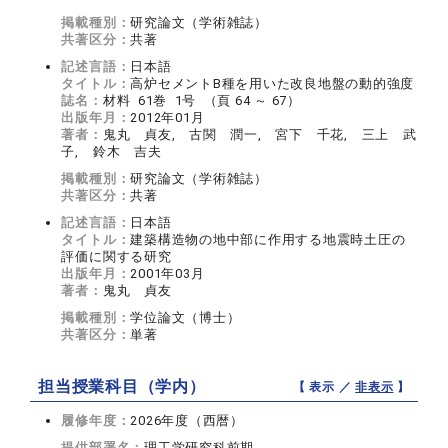
掲載種別：
研究論文（学術雑誌）
共著区分：
共著
記述言語：
日本語
タイトル：
高炉セメントB種を用いた改良地盤の動的強度
誌名：
材料 61巻 1号 （頁 64 ～ 67）
出版年月：
2012年01月
著者：
鬼丸 貞友, 古関 潤一, 宮下 千花, 三上 武
子, 鈴木 吉夫
掲載種別：
研究論文（学術雑誌）
共著区分：
共著
記述言語：
日本語
タイトル：
建築構造物の地中部に作用する地震時土圧の
評価に関する研究
出版年月：
2001年03月
著者：
鬼丸 貞友
掲載種別：
学位論文（博士）
共著区分：
単著
担当授業科目（学内）
【 表示 ／
非表示
】
履修年度：
2026年度（西暦）
提供部署名：
理工学研究科前期