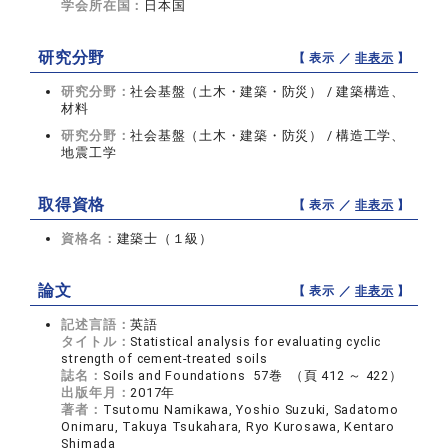
学会所在国：
日本国
研究分野
【 表示 ／
非表示
】
研究分野：
社会基盤（土木・建築・防災） / 建築構造、
材料
研究分野：
社会基盤（土木・建築・防災） / 構造工学、
地震工学
取得資格
【 表示 ／
非表示
】
資格名：
建築士（１級）
論文
【 表示 ／
非表示
】
記述言語：
英語
タイトル：
Statistical analysis for evaluating cyclic
strength of cement-treated soils
誌名：
Soils and Foundations 57巻 （頁 412 ～ 422）
出版年月：
2017年
著者：
Tsutomu Namikawa, Yoshio Suzuki, Sadatomo
Onimaru, Takuya Tsukahara, Ryo Kurosawa, Kentaro
Shimada