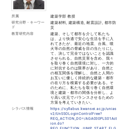
所属
建築学部 教授
研究分野・キーワー
建築材料, 建築構造, 耐震設計, 都市防
ド
災
教育研究内容
建築、そして都市を介して私たち
は、より快適で安心な生活を手に入
れてきたが、最近の地震、台風、噴
火等の自然の脅威を目の当たりにし
て、決して完全ではないことを認識
させられる。自然災害を含め、我々
を取り巻く自然環境に対し、一方的
に対抗するのは限界があり、自然と
の相互関係を理解し、自然と人間の
お互いに優しく持続的な建築・都市
の在り方を模索する必要がある。そ
のために、私たちを取り巻く自然環
境と建築・都市の関係を分析し、よ
り高い次元でバランスさせるための
方策を考えていきたい。
シラバス情報
https://syllabus.kwansei.ac.jp/unias
v2/UnSSOLoginControlFree?
REQ_ACTION_DO=/AGA030PLS01Act
ion.do?
REQ_FUNCTION_JUMP_START_FLG