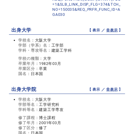
=1&SLB_LINK_DISP_FLG=374&TCH_
NO=150035&REQ_PRFR_FUNC_ID=A
GA030
出身大学
【 表示 ／
非表示
】
学校名：
大阪大学
学部（学系）名：
工学部
学科・専攻等名：
建築工学科
学校の種類：
大学
卒業年月：
1982年03月
卒業区分：
卒業
国名：
日本国
出身大学院
【 表示 ／
非表示
】
学校名：
大阪大学
学部等名：
工学研究科
学科等名：
建築工学専攻
修了課程：
博士課程
修了年月：
2001年03月
修了区分：
修了
国名：
日本国