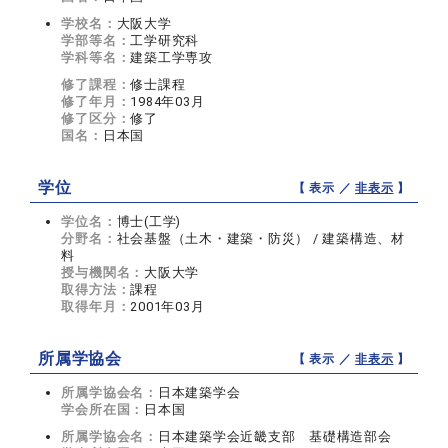
学校名：
大阪大学
学部等名：
工学研究科
学科等名：
建築工学専攻
修了課程：
修士課程
修了年月：
1984年03月
修了区分：
修了
国名：
日本国
学位
【 表示 ／
非表示
】
学位名：
博士(工学)
分野名：
社会基盤（土木・建築・防災） / 建築構造、材
料
授与機関名：
大阪大学
取得方法：
課程
取得年月：
2001年03月
所属学協会
【 表示 ／
非表示
】
所属学協会名：
日本建築学会
学会所在国：
日本国
所属学協会名：
日本建築学会近畿支部 基礎構造部会