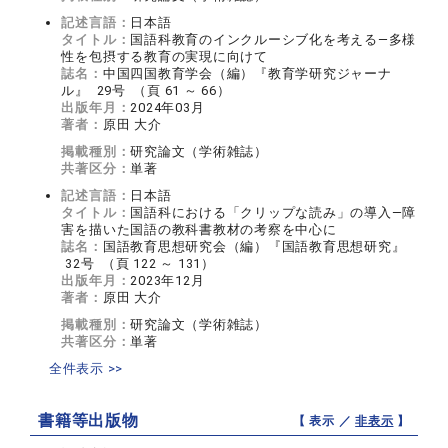
記述言語：
日本語
タイトル：
国語科教育のインクルーシブ化を考える―多様
性を包摂する教育の実現に向けて
誌名：
中国四国教育学会（編）『教育学研究ジャーナ
ル』 29号 （頁 61 ～ 66）
出版年月：
2024年03月
著者：
原田 大介
掲載種別：
研究論文（学術雑誌）
共著区分：
単著
記述言語：
日本語
タイトル：
国語科における「クリップな読み」の導入―障
害を描いた国語の教科書教材の考察を中心に
誌名：
国語教育思想研究会（編）『国語教育思想研究』
32号 （頁 122 ～ 131）
出版年月：
2023年12月
著者：
原田 大介
掲載種別：
研究論文（学術雑誌）
共著区分：
単著
全件表示 >>
書籍等出版物
【 表示 ／
非表示
】