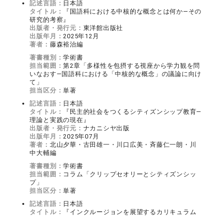
記述言語：
日本語
タイトル：
『国語科における中核的な概念とは何か―その
研究的考察』
出版者・発行元：
東洋館出版社
出版年月：
2025年12月
著者：
藤森裕治編
著書種別：
学術書
担当範囲：
第2章「多様性を包摂する視座から学力観を問
いなおす―国語科における「中核的な概念」の議論に向け
て」
担当区分：
単著
記述言語：
日本語
タイトル：
『民主的社会をつくるシティズンシップ教育―
理論と実践の現在』
出版者・発行元：
ナカニシヤ出版
出版年月：
2025年07月
著者：
北山夕華・古田雄一・川口広美・斉藤仁一朗・川
中大輔編
著書種別：
学術書
担当範囲：
コラム「クリップセオリーとシティズンシッ
プ」
担当区分：
単著
記述言語：
日本語
タイトル：
『インクルージョンを展望するカリキュラム