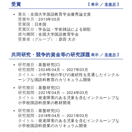
受賞
【 表示 ／
非表示
】
賞名：
全国大学国語教育学会優秀論文賞
受賞年月：
2015年05月
受賞国：
日本国
受賞区分：
学会誌・学術雑誌による顕彰
授与機関：
全国大学国語教育学会
受賞者（グループ）：
原田 大介
共同研究・競争的資金等の研究課題
【 表示 ／
非表示
】
研究種目：
基盤研究(C)
研究期間：
2024年04月 ～ 2027年03月
タイトル：
小中学校の学びの連続性を見通したインクル
ーシブな国語科教育のカリキュラム開発
研究種目：
基盤研究(C)
研究期間：
2021年04月 ～ 2024年03月
タイトル：
発達障害のある児童を含むインクルーシブな
小学校国語科授業の教材開発
研究種目：
基盤研究(C)
研究期間：
2018年04月 ～ 2021年03月
タイトル：
発達障害のある児童を含むインクルーシブな
小学校国語科授業のカリキュラム開発