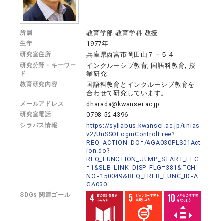
所属
教育学部 教育学科 教授
生年
1977年
研究室住所
兵庫県西宮市岡田山７－５４
研究分野・キーワー
インクルーシブ教育, 国語科教育, 授
ド
業研究
教育研究内容
国語科教育とインクルーシブ教育を
合わせて研究しています。
メールアドレス
dharada@kwansei.ac.jp
研究室電話
0798-52-4396
シラバス情報
https://syllabus.kwansei.ac.jp/unias
v2/UnSSOLoginControlFree?
REQ_ACTION_DO=/AGA030PLS01Act
ion.do?
REQ_FUNCTION_JUMP_START_FLG
=1&SLB_LINK_DISP_FLG=381&TCH_
NO=150049&REQ_PRFR_FUNC_ID=A
GA030
SDGs 関連ゴール