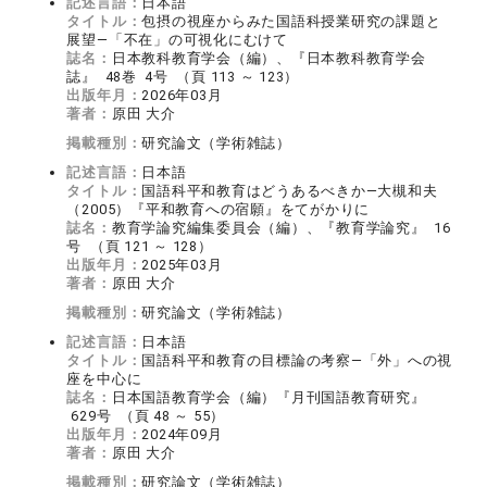
記述言語：
日本語
タイトル：
包摂の視座からみた国語科授業研究の課題と
展望―「不在」の可視化にむけて
誌名：
日本教科教育学会（編）、『日本教科教育学会
誌』 48巻 4号 （頁 113 ～ 123）
出版年月：
2026年03月
著者：
原田 大介
掲載種別：
研究論文（学術雑誌）
記述言語：
日本語
タイトル：
国語科平和教育はどうあるべきか―大槻和夫
（2005）『平和教育への宿願』をてがかりに
誌名：
教育学論究編集委員会（編）、『教育学論究』 16
号 （頁 121 ～ 128）
出版年月：
2025年03月
著者：
原田 大介
掲載種別：
研究論文（学術雑誌）
記述言語：
日本語
タイトル：
国語科平和教育の目標論の考察―「外」への視
座を中心に
誌名：
日本国語教育学会（編）『月刊国語教育研究』
629号 （頁 48 ～ 55）
出版年月：
2024年09月
著者：
原田 大介
掲載種別：
研究論文（学術雑誌）