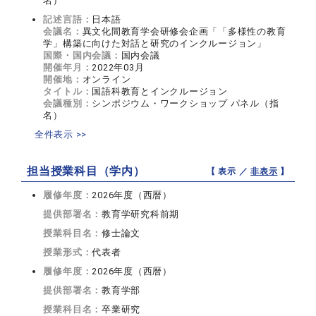
名）
記述言語：
日本語
会議名：
異文化間教育学会研修会企画「「多様性の教育
学」構築に向けた対話と研究のインクルージョン」
国際・国内会議：
国内会議
開催年月：
2022年03月
開催地：
オンライン
タイトル：
国語科教育とインクルージョン
会議種別：
シンポジウム・ワークショップ パネル（指
名）
全件表示 >>
担当授業科目（学内）
【 表示 ／
非表示
】
履修年度：
2026年度（西暦）
提供部署名：
教育学研究科前期
授業科目名：
修士論文
授業形式：
代表者
履修年度：
2026年度（西暦）
提供部署名：
教育学部
授業科目名：
卒業研究