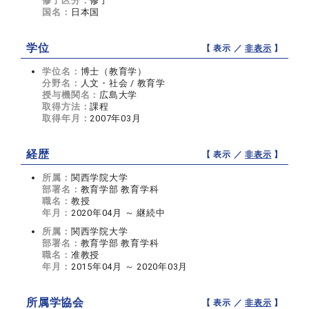
修了区分：
修了
国名：
日本国
学位
【 表示 ／
非表示
】
学位名：
博士（教育学）
分野名：
人文・社会 / 教育学
授与機関名：
広島大学
取得方法：
課程
取得年月：
2007年03月
経歴
【 表示 ／
非表示
】
所属：
関西学院大学
部署名：
教育学部 教育学科
職名：
教授
年月：
2020年04月 ～ 継続中
所属：
関西学院大学
部署名：
教育学部 教育学科
職名：
准教授
年月：
2015年04月 ～ 2020年03月
所属学協会
【 表示 ／
非表示
】