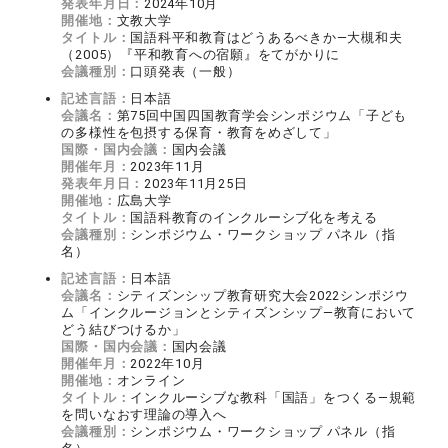
発表年月日：
2024年10月
開催地：
文教大学
タイトル：
国語科平和教育はどうあるべきか―大槻和夫
（2005）『平和教育への宿願』をてがかりに
会議種別：
口頭発表（一般）
記述言語：
日本語
会議名：
第75回中国四国教育学会シンポジウム「子ども
の多様性を包摂する保育・教育をめざして」
国際・国内会議：
国内会議
開催年月：
2023年11月
発表年月日：
2023年11月25日
開催地：
広島大学
タイトル：
国語科教育のインクルーシブ化を考える
会議種別：
シンポジウム・ワークショップ パネル（指
名）
記述言語：
日本語
会議名：
シティズンシップ教育研究大会2022シンポジウ
ム「インクルージョンとシティズンシップ―教育において
どう結びつけるか」
国際・国内会議：
国内会議
開催年月：
2022年10月
開催地：
オンライン
タイトル：
インクルーシブな教科「国語」をつくる―規範
を問いなおす理論の導入へ
会議種別：
シンポジウム・ワークショップ パネル（指