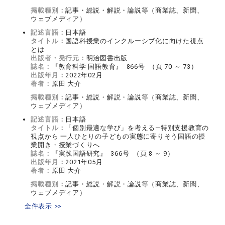
掲載種別：
記事・総説・解説・論説等（商業誌、新聞、
ウェブメディア）
記述言語：
日本語
タイトル：
国語科授業のインクルーシブ化に向けた視点
とは
出版者・発行元：
明治図書出版
誌名：
『教育科学 国語教育』 866号 （頁 70 ～ 73）
出版年月：
2022年02月
著者：
原田 大介
掲載種別：
記事・総説・解説・論説等（商業誌、新聞、
ウェブメディア）
記述言語：
日本語
タイトル：
「個別最適な学び」を考える―特別支援教育の
視点から 一人ひとりの子どもの実態に寄りそう国語の授
業開き・授業づくりへ
誌名：
『実践国語研究』 366号 （頁 8 ～ 9）
出版年月：
2021年05月
著者：
原田 大介
掲載種別：
記事・総説・解説・論説等（商業誌、新聞、
ウェブメディア）
全件表示 >>