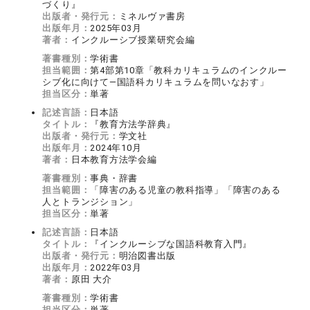
づくり』
出版者・発行元：
ミネルヴァ書房
出版年月：
2025年03月
著者：
インクルーシブ授業研究会編
著書種別：
学術書
担当範囲：
第4部第10章「教科カリキュラムのインクルー
シブ化に向けて―国語科カリキュラムを問いなおす」
担当区分：
単著
記述言語：
日本語
タイトル：
『教育方法学辞典』
出版者・発行元：
学文社
出版年月：
2024年10月
著者：
日本教育方法学会編
著書種別：
事典・辞書
担当範囲：
「障害のある児童の教科指導」「障害のある
人とトランジション」
担当区分：
単著
記述言語：
日本語
タイトル：
『インクルーシブな国語科教育入門』
出版者・発行元：
明治図書出版
出版年月：
2022年03月
著者：
原田 大介
著書種別：
学術書
担当区分：
単著