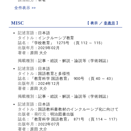
全件表示 >>
MISC
【 表示 ／
非表示
】
記述言語：
日本語
タイトル：
インクルーシブ教育
誌名：
『学校教育』 1275号 （頁 112 ～ 115）
出版年月：
2025年02月
著者：
原田 大介
掲載種別：
記事・総説・解説・論説等（学術雑誌）
記述言語：
日本語
タイトル：
国語教育と多様性
誌名：
『教育科学 国語教育』 900号 （頁 40 ～ 43）
出版年月：
2024年12月
著者：
原田 大介
掲載種別：
記事・総説・解説・論説等（学術雑誌）
記述言語：
日本語
タイトル：
国語教科書教材のインクルーシブ化に向けて
出版者・発行元：
明治図書出版
誌名：
『教育科学 国語教育』 871号 （頁 114 ～ 117）
出版年月：
2022年07月
著者：
原田 大介