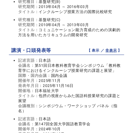
研究種目：
基盤研究(B)
研究期間：
2013年04月 ～ 2016年03月
タイトル：
インクルーシブ授業方法の国際比較研究
研究種目：
基盤研究(C)
研究期間：
2010年04月 ～ 2013年03月
タイトル：
コミュニケーション能力育成のための演劇的
方法を用いたカリキュラムの開発研究
講演・口頭発表等
【 表示 ／
非表示
】
記述言語：
日本語
会議名：
第51回日本教科教育学会シンポジウム「教科教
育学におけるインクルーシブ授業研究の課題と展望」
国際・国内会議：
国内会議
開催年月：
2025年11月
発表年月日：
2025年11月16日
開催地：
日本福祉大学
タイトル：
包摂の視座からみた国語科授業研究の課題と
展望
会議種別：
シンポジウム・ワークショップ パネル（指
名）
記述言語：
日本語
会議名：
第147回全国大学国語教育学会
開催年月：
2024年10月