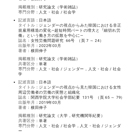
掲載種別：
研究論文（学術雑誌）
専門分野：
人文・社会 / 社会学
記述言語：
日本語
タイトル：
ジェンダーの視点からみた韓国における非正
規雇用構造の変化―超短時間パートの増大と『細切れ労
働』という働き方の拡散を中心に―
誌名：
女性労働問題研究 66号 （頁 7 ～ 24）
出版年月：
2022年03月
著者：
横田伸子
掲載種別：
研究論文（学術雑誌）
共著区分：
単著
専門分野：
人文・社会 / ジェンダー，人文・社会 / 社会
学
記述言語：
日本語
タイトル：
ジェンダーの視点から見た韓国における女性
周辺労働者の労働の実態と組織化
誌名：
関西学院大学社会学部紀要 131号 （頁 65 ～ 79）
出版年月：
2019年03月
著者：
横田伸子
掲載種別：
研究論文（大学，研究機関等紀要）
共著区分：
単著
専門分野：
人文・社会 / 社会学，人文・社会 / ジェンダ
ー