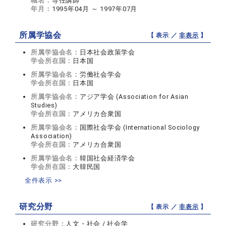
職名：
専任講師
年月：
1995年04月 ～ 1997年07月
所属学協会
【 表示 ／
非表示
】
所属学協会名：
日本社会政策学会
学会所在国：
日本国
所属学協会名：
労働社会学会
学会所在国：
日本国
所属学協会名：
アジア学会 (Association for Asian
Studies)
学会所在国：
アメリカ合衆国
所属学協会名：
国際社会学会 (International Sociology
Association)
学会所在国：
アメリカ合衆国
所属学協会名：
韓国社会経済学会
学会所在国：
大韓民国
全件表示 >>
研究分野
【 表示 ／
非表示
】
研究分野：
人文・社会 / 社会学