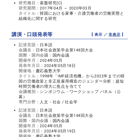
研究種目：
基盤研究(C)
研究期間：
2017年04月 ～ 2020年03月
タイトル：
韓国における家事・介護労働者の労働実態と
組織化に関する研究
講演・口頭発表等
【 表示 ／
非表示
】
記述言語：
日本語
会議名：
日本社会政策学会第148回大会
国際・国内会議：
国内会議
開催年月：
2024年05月
発表年月日：
2024年05月18日
開催地：
慶応義塾大学
タイトル：
1998年「IMF経済危機」から2022年までの韓
国の労働政策と非正規雇用構造のジェンダー分析：超短
時間労働者の増大に焦点を当てて
会議種別：
シンポジウム・ワークショップ パネル（公
募）
専門分野：
人文・社会 / 社会学
記述言語：
日本語
会議名：
日本社会政策学会第148回大会
国際・国内会議：
国内会議
開催年月：
2024年05月
発表年月日：
2024年05月19日
開催地：
慶応義塾大学