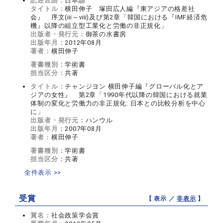
記述言語：
日本語
タイトル：
横田伸子 塚田広人編『東アジアの格差社
会』 序文(ⅲ～ⅷ)及び第2章「韓国における『IMF経済危
機』以降の組立型工業化と労働の非正規化」
出版者・発行元：
御茶の水書房
出版年月：
2012年08月
著者：
横田伸子
著書種別：
学術書
担当区分：
共著
タイトル：
チャンジヨン 横田伸子編『グローバル化とア
ジアの女性』 第2章「1990年代以降の韓国における就業
体制の変化と労働力の非正規化: 日本との比較分析を中心
に」
出版者・発行元：
ハンウル
出版年月：
2007年08月
著者：
横田伸子
著書種別：
学術書
担当区分：
共著
全件表示 >>
受賞
【 表示 ／
非表示
】
賞名：
社会政策学会賞