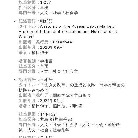
担当範囲：
1-257
担当区分：
単著
専門分野：
人文・社会 / 社会学
記述言語：
朝鮮語
タイトル：
Anatomy of the Korean Labor Market:
History of Urban Under S tratum and Non standard
Workers
出版者・発行元：
Greenbee
出版年月：
2020年09月
著者：
横田伸子
著書種別：
学術書
担当区分：
単著
専門分野：
人文・社会 / 社会学
記述言語：
日本語
タイトル：
「働き方改革」の達成と限界 日本と韓国の
軌跡をみつめて
出版者・発行元：
関西学院大学出版会
出版年月：
2021年01月
著者：
横田伸子、脇田滋、和田肇
担当範囲：
141-162
担当区分：
共編者(共編著者)
専門分野：
人文・社会 / 社会学，人文・社会 / 経済政
策，人文・社会 / 社会法学