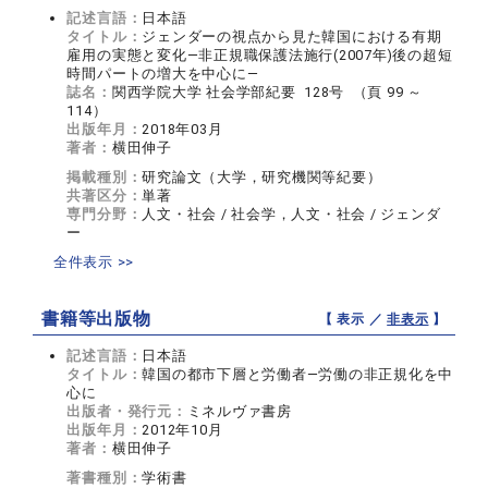
記述言語：
日本語
タイトル：
ジェンダーの視点から見た韓国における有期
雇用の実態と変化―非正規職保護法施行(2007年)後の超短
時間パートの増大を中心に―
誌名：
関西学院大学 社会学部紀要 128号 （頁 99 ～
114）
出版年月：
2018年03月
著者：
横田伸子
掲載種別：
研究論文（大学，研究機関等紀要）
共著区分：
単著
専門分野：
人文・社会 / 社会学，人文・社会 / ジェンダ
ー
全件表示 >>
書籍等出版物
【 表示 ／
非表示
】
記述言語：
日本語
タイトル：
韓国の都市下層と労働者―労働の非正規化を中
心に
出版者・発行元：
ミネルヴァ書房
出版年月：
2012年10月
著者：
横田伸子
著書種別：
学術書