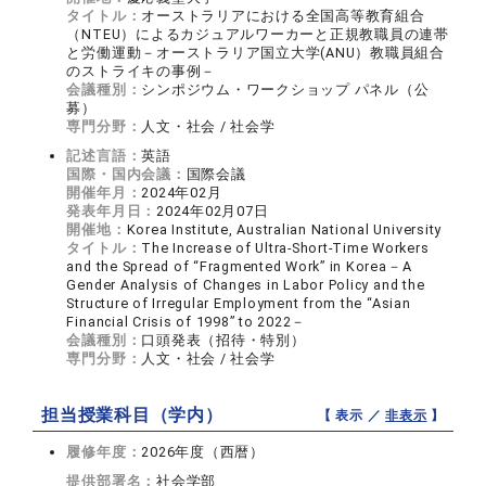
タイトル：
オーストラリアにおける全国高等教育組合
（NTEU）によるカジュアルワーカーと正規教職員の連帯
と労働運動－オーストラリア国立大学(ANU）教職員組合
のストライキの事例－
会議種別：
シンポジウム・ワークショップ パネル（公
募）
専門分野：
人文・社会 / 社会学
記述言語：
英語
国際・国内会議：
国際会議
開催年月：
2024年02月
発表年月日：
2024年02月07日
開催地：
Korea Institute, Australian National University
タイトル：
The Increase of Ultra-Short-Time Workers
and the Spread of “Fragmented Work” in Korea－A
Gender Analysis of Changes in Labor Policy and the
Structure of Irregular Employment from the “Asian
Financial Crisis of 1998” to 2022－
会議種別：
口頭発表（招待・特別）
専門分野：
人文・社会 / 社会学
担当授業科目（学内）
【 表示 ／
非表示
】
履修年度：
2026年度（西暦）
提供部署名：
社会学部