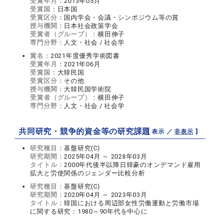
受賞年月：
2013年05月
受賞国：
日本国
受賞区分：
国内学会・会議・シンポジウム等の賞
授与機関：
日本社会政策学会
受賞者（グループ）：
横田伸子
専門分野：
人文・社会 / 社会学
賞名：
2021年度優秀学術図書
受賞年月：
2021年06月
受賞国：
大韓民国
受賞区分：
その他
授与機関：
大韓民国学術院
受賞者（グループ）：
横田伸子
専門分野：
人文・社会 / 社会学
共同研究・競争的資金等の研究課題
【 表示 ／
非表示
】
研究種目：
基盤研究(C)
研究期間：
2025年04月 ～ 2028年03月
タイトル：
2000年代後半以降日韓豪のオンデマンド雇用
拡大と労使関係のジェンダー比較分析
研究種目：
基盤研究(C)
研究期間：
2020年04月 ～ 2023年03月
タイトル：
韓国における周辺部女性労働運動と労働市場
に関する研究：1980～90年代を中心に