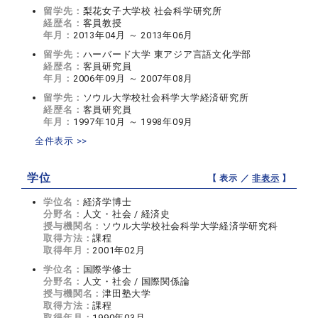
留学先：
梨花女子大学校 社会科学研究所
経歴名：
客員教授
年月：
2013年04月 ～ 2013年06月
留学先：
ハーバード大学 東アジア言語文化学部
経歴名：
客員研究員
年月：
2006年09月 ～ 2007年08月
留学先：
ソウル大学校社会科学大学経済研究所
経歴名：
客員研究員
年月：
1997年10月 ～ 1998年09月
全件表示 >>
学位
【 表示 ／
非表示
】
学位名：
経済学博士
分野名：
人文・社会 / 経済史
授与機関名：
ソウル大学校社会科学大学経済学研究科
取得方法：
課程
取得年月：
2001年02月
学位名：
国際学修士
分野名：
人文・社会 / 国際関係論
授与機関名：
津田塾大学
取得方法：
課程
取得年月：
1990年03月