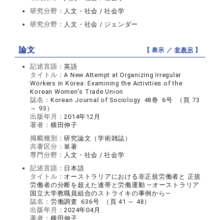
研究分野：
人文・社会 / 社会学
研究分野：
人文・社会 / ジェンダー
論文
【 表示 ／
非表示
】
記述言語：
英語
タイトル：
A New Attempt at Organizing Irregular
Workers in Korea: Examining the Activities of the
Korean Women's Trade Union
誌名：
Korean Journal of Sociology 48巻 6号 （頁 73
～ 93）
出版年月：
2014年12月
著者：
横田伸子
掲載種別：
研究論文（学術雑誌）
共著区分：
単著
専門分野：
人文・社会 / 社会学
記述言語：
日本語
タイトル：
オーストラリアにおける非正規労働者と 正規
労働者の分断を超えた連帯と労働運動 —オーストラリア
国立大学教職員組合のストライキの事例から—
誌名：
労働調査 636号 （頁 41 ～ 48）
出版年月：
2024年04月
著者：
横田伸子