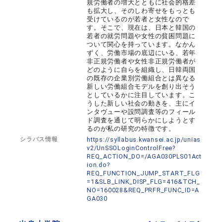
規労働者の増大とともに社会的格差
も拡大し、そのしわ寄せをもっとも
受けているのが若者と女性なので
す。そこで、現在は、日本と韓国の
若者の就労問題や女性の貧困問題に
ついて関心を持っています。なかん
ずく、労働市場の底辺にいる、若年
非正規労働者や女性非正規労働者が
どのように自らを組織し、日韓両国
の既存の企業別労働組合とは異なる
新しい労働組合モデルを創り出そう
としているかに注目しています。こ
うした新しい社会の動きを、主にイ
ンタヴューや設問調査等のフィール
ド調査を通じて明らかにしようとす
るのが私の研究の特徴です。
シラバス情報
https://syllabus.kwansei.ac.jp/unias
v2/UnSSOLoginControlFree?
REQ_ACTION_DO=/AGA030PLS01Act
ion.do?
REQ_FUNCTION_JUMP_START_FLG
=1&SLB_LINK_DISP_FLG=416&TCH_
NO=160028&REQ_PRFR_FUNC_ID=A
GA030