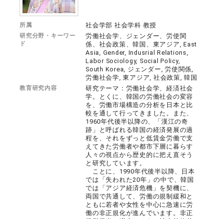
所属
社会学部 社会学科 教授
研究分野・キーワー
労働社会学、ジェンダー、労使関
ド
係、社会政策、韓国、東アジア, East
Asia, Gender, Indusrial Relations,
Labor Sociology, Social Policy,
South Korea, ジェンダー, 労使関係,
労働社会学, 東アジア, 社会政策, 韓国
教育研究内容
研究テーマ：労働社会学、経済社会
学。とくに、韓国の労働社会の変容
を、労働市場構造の分析を日本と比
較を通して行ってきました。また、
1960年代後半以降の、「漢江の奇
跡」と呼ばれる韓国の経済発展の過
程を、それをずっと低賃金労働で支
えてきた労働者や都市下層に暮らす
人々の視点から歴史的に把え直そう
と研究しています。
ことに、1990年代後半以降、日本
では「失われた20年」の中で、韓国
では「アジア経済危機」を契機に、
両国で共通して、労働の規制緩和と
ともに若者や女性を中心に急速に労
働の非正規化が進んでいます。非正