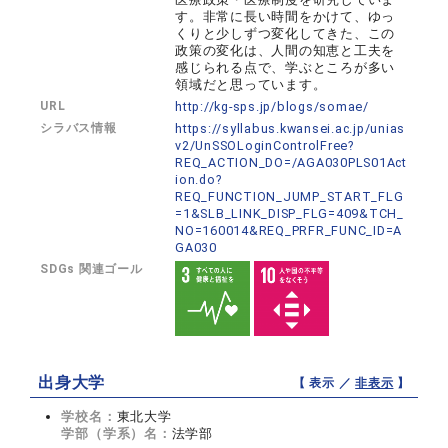
す。非常に長い時間をかけて、ゆっ
くりと少しずつ変化してきた、この
政策の変化は、人間の知恵と工夫を
感じられる点で、学ぶところが多い
領域だと思っています。
URL
http://kg-sps.jp/blogs/somae/
シラバス情報
https://syllabus.kwansei.ac.jp/unias
v2/UnSSOLoginControlFree?
REQ_ACTION_DO=/AGA030PLS01Act
ion.do?
REQ_FUNCTION_JUMP_START_FLG
=1&SLB_LINK_DISP_FLG=409&TCH_
NO=160014&REQ_PRFR_FUNC_ID=A
GA030
SDGs 関連ゴール
出身大学
【 表示 ／
非表示
】
学校名：
東北大学
学部（学系）名：
法学部