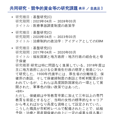
共同研究・競争的資金等の研究課題
【 表示 ／
非表示
】
研究種目：
基盤研究(C)
研究期間：
2025年04月 ～ 2028年03月
タイトル：
医療事故調査制度の政策学
研究種目：
基盤研究(C)
研究期間：
2020年04月 ～ 2023年03月
タイトル：
治療制約の政治学：アイディアとしてのEBM
研究種目：
基盤研究(C)
研究期間：
2017年04月 ～ 2020年03月
タイトル：
福祉国家と地方政府：地方行政の総合化と母
子保健
研究概要:
研究は特に問題なく進展している。2018年度は
主に地方政府における公衆衛生行政の萌芽と発達につい
て研究した。1930年代後半には、厚生省の分離独立、保
健所の創設、そして保健婦制度の創設と市町村配置が行
われているが、これらは高度国防国家化の一環として展
開された、軍事色の強い政策ではあった。
<BR>
ただし、保健婦は中等教育卒業に加えて三年以上の専門
教育を前提とするなど、当時の女性の標準的なキャリア
から考えればかなり高度な資格として設定されていた。
こうした職員が市町村レベルで配備されたことで、結核
予防・治療と周産期保健の向上に一定の成果を得る事に