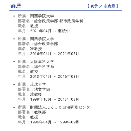
経歴
【 表示 ／
非表示
】
所属：
関西学院大学
部署名：
総合政策学部 都市政策学科
職名：
教授
年月：
2021年04月 ～ 継続中
所属：
関西学院大学
部署名：
総合政策学部
職名：
准教授
年月：
2016年04月 ～ 2021年03月
所属：
大阪薬科大学
部署名：
総合科学系
職名：
教授
年月：
2013年04月 ～ 2016年03月
所属：
琉球大学
部署名：
法文学部
職名：
准教授
年月：
1999年10月 ～ 2013年03月
所属：
財団法人ふくしま自治研修センター
部署名：
教務部
職名：
教授
年月：
1996年04月 ～ 1999年09月