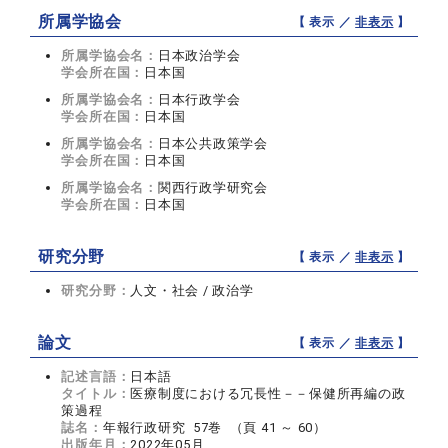
所属学協会
【 表示 ／
非表示
】
所属学協会名：
日本政治学会
学会所在国：
日本国
所属学協会名：
日本行政学会
学会所在国：
日本国
所属学協会名：
日本公共政策学会
学会所在国：
日本国
所属学協会名：
関西行政学研究会
学会所在国：
日本国
研究分野
【 表示 ／
非表示
】
研究分野：
人文・社会 / 政治学
論文
【 表示 ／
非表示
】
記述言語：
日本語
タイトル：
医療制度における冗長性－－保健所再編の政
策過程
誌名：
年報行政研究 57巻 （頁 41 ～ 60）
出版年月：
2022年05月