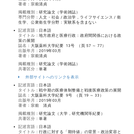
著者：
宗前清貞
掲載種別：
研究論文（学術雑誌）
専門分野：
人文・社会 / 政治学，ライフサイエンス / 衛
生学、公衆衛生学分野：実験系を含まない
記述言語：
日本語
タイトル：
地方政府と医療行政：政府間関係における政
策の展開
誌名：
大阪薬科大学紀要 13号 （頁 57 ～ 77）
出版年月：
2019年03月
著者：
宗前清貞
掲載種別：
研究論文（学術雑誌）
共著区分：
単著
外部サイトへのリンクを表示
記述言語：
日本語
タイトル：
戦中期の医療体制整備と戦後医療政策の展開
誌名：
大阪薬科大学紀要 9号 （頁 19 ～ 33）
出版年月：
2015年03月
著者：
宗前 清貞
掲載種別：
研究論文（大学，研究機関等紀要）
共著区分：
単著
記述言語：
日本語
タイトル：
行政に対する「期待値」の背景－政治変容と