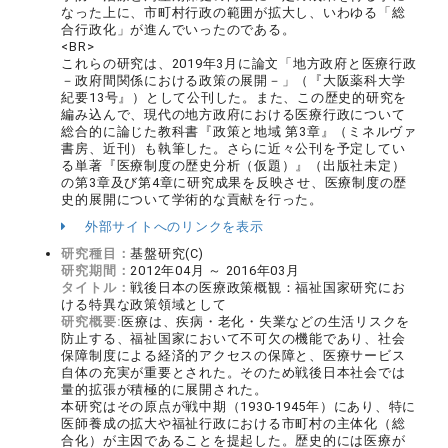
なった上に、市町村行政の範囲が拡大し、いわゆる「総
合行政化」が進んでいったのである。
<BR>
これらの研究は、2019年3月に論文「地方政府と医療行政
－政府間関係における政策の展開－」（『大阪薬科大学
紀要13号』）として公刊した。また、この歴史的研究を
編み込んで、現代の地方政府における医療行政について
総合的に論じた教科書『政策と地域 第3章』（ミネルヴァ
書房、近刊）も執筆した。さらに近々公刊を予定してい
る単著『医療制度の歴史分析（仮題）』（出版社未定）
の第3章及び第4章に研究成果を反映させ、医療制度の歴
史的展開について学術的な貢献を行った。
外部サイトへのリンクを表示
研究種目：
基盤研究(C)
研究期間：
2012年04月 ～ 2016年03月
タイトル：
戦後日本の医療政策概観：福祉国家研究にお
ける特異な政策領域として
研究概要:
医療は、疾病・老化・失業などの生活リスクを
防止する、福祉国家において不可欠の機能であり、社会
保障制度による経済的アクセスの保障と、医療サービス
自体の充実が重要とされた。そのため戦後日本社会では
量的拡張が積極的に展開された。
本研究はその原点が戦中期（1930-1945年）にあり、特に
医師養成の拡大や福祉行政における市町村の主体化（総
合化）が主因であることを提起した。歴史的には医療が