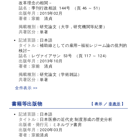
改革理念の相関－
誌名：
季刊行政相談 144号 （頁 46 ～ 51）
出版年月：
2015年02月
著者：
宗前 清貞
掲載種別：
研究論文（大学，研究機関等紀要）
共著区分：
単著
記述言語：
日本語
タイトル：
補助線としての雇用―福祉レジーム論の批判的
検討―
誌名：
レヴァイアサン 53号 （頁 117 ～ 124）
出版年月：
2013年10月
著者：
宗前 清貞
掲載種別：
研究論文（学術雑誌）
共著区分：
単著
全件表示 >>
書籍等出版物
【 表示 ／
非表示
】
記述言語：
日本語
タイトル：
日本医療の近代史:制度形成の歴史分析
出版者・発行元：
ミネルヴァ書房
出版年月：
2020年03月
著者：
宗前清貞