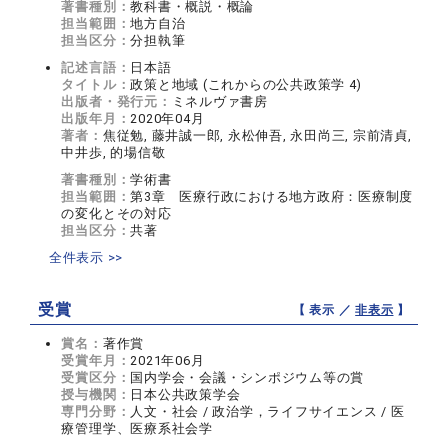
著書種別：
教科書・概説・概論
担当範囲：
地方自治
担当区分：
分担執筆
記述言語：
日本語
タイトル：
政策と地域 (これからの公共政策学 4)
出版者・発行元：
ミネルヴァ書房
出版年月：
2020年04月
著者：
焦従勉, 藤井誠一郎, 永松伸吾, 永田尚三, 宗前清貞,
中井歩, 的場信敬
著書種別：
学術書
担当範囲：
第3章 医療行政における地方政府：医療制度
の変化とその対応
担当区分：
共著
全件表示 >>
受賞
【 表示 ／
非表示
】
賞名：
著作賞
受賞年月：
2021年06月
受賞区分：
国内学会・会議・シンポジウム等の賞
授与機関：
日本公共政策学会
専門分野：
人文・社会 / 政治学，ライフサイエンス / 医
療管理学、医療系社会学