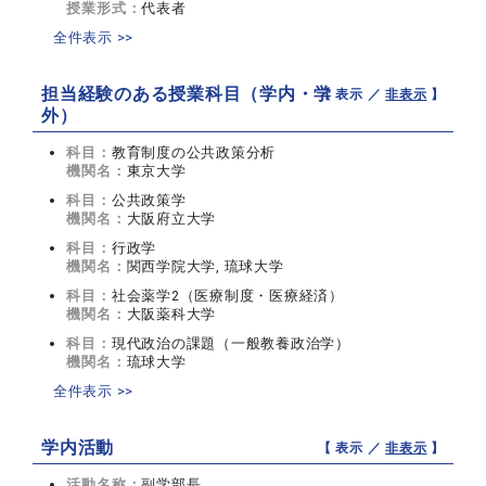
授業形式：
代表者
全件表示 >>
担当経験のある授業科目（学内・学
【 表示 ／
非表示
】
外）
科目：
教育制度の公共政策分析
機関名：
東京大学
科目：
公共政策学
機関名：
大阪府立大学
科目：
行政学
機関名：
関西学院大学, 琉球大学
科目：
社会薬学2（医療制度・医療経済）
機関名：
大阪薬科大学
科目：
現代政治の課題（一般教養政治学）
機関名：
琉球大学
全件表示 >>
学内活動
【 表示 ／
非表示
】
活動名称：
副学部長