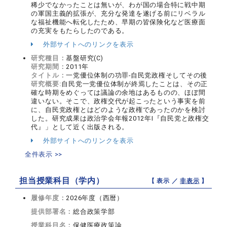
稀少でなかったことは無いが、わが国の場合特に戦中期
の軍国主義的拡張が、充分な発達を遂げる前にリベラル
な福祉機能へ転化したため、早期の皆保険化など医療面
の充実をもたらしたのである。
外部サイトへのリンクを表示
研究種目：
基盤研究(C)
研究期間：
2011年
タイトル：
一党優位体制の功罪-自民党政権そしてその後
研究概要:
自民党一党優位体制が終焉したことは、その正
確な時期をめぐっては議論の余地はあるものの、ほぼ間
違いない。そこで、政権交代が起こったという事実を前
に、自民党政権とはどのような政権であったのかを検討
した。研究成果は政治学会年報2012年I『自民党と政権交
代』」として近く出版される。
外部サイトへのリンクを表示
全件表示 >>
担当授業科目（学内）
【 表示 ／
非表示
】
履修年度：
2026年度（西暦）
提供部署名：
総合政策学部
授業科目名：
保健医療政策論