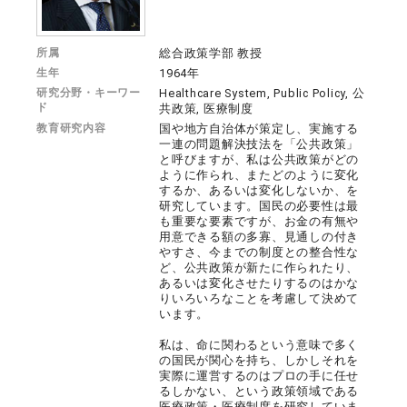
所属
総合政策学部 教授
生年
1964年
研究分野・キーワー
Healthcare System, Public Policy, 公
ド
共政策, 医療制度
教育研究内容
国や地方自治体が策定し、実施する
一連の問題解決技法を「公共政策」
と呼びますが、私は公共政策がどの
ように作られ、またどのように変化
するか、あるいは変化しないか、を
研究しています。国民の必要性は最
も重要な要素ですが、お金の有無や
用意できる額の多寡、見通しの付き
やすさ、今までの制度との整合性な
ど、公共政策が新たに作られたり、
あるいは変化させたりするのはかな
りいろいろなことを考慮して決めて
います。
私は、命に関わるという意味で多く
の国民が関心を持ち、しかしそれを
実際に運営するのはプロの手に任せ
るしかない、という政策領域である
医療政策・医療制度を研究していま