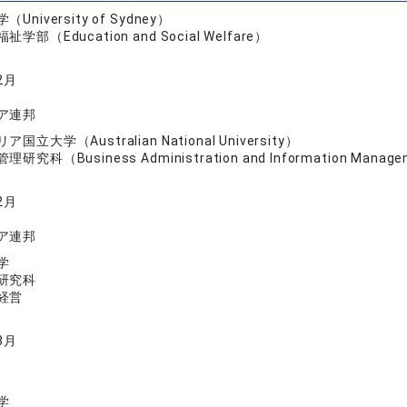
niversity of Sydney）
学部（Education and Social Welfare）
2月
ア連邦
立大学（Australian National University）
研究科（Business Administration and Information Manag
2月
ア連邦
学
研究科
経営
3月
学