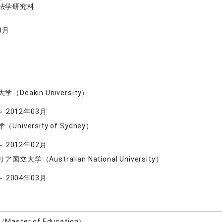
法学研究科
3月
（Deakin University）
～ 2012年03月
niversity of Sydney）
～ 2012年02月
立大学（Australian National University）
～ 2004年03月
ster of Education）