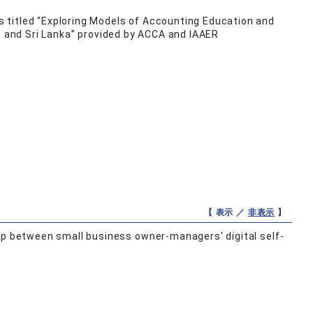
 titled “Exploring Models of Accounting Education and
an and Sri Lanka” provided by ACCA and IAAER
【 表示 ／
非表示
】
ip between small business owner-managers' digital self-