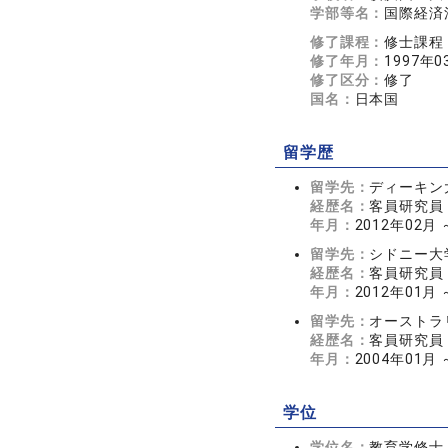
学部等名：
国際経済
修了課程：
修士課程
修了年月：
1997年0
修了区分：
修了
国名：
日本国
留学歴
留学先：
ディーキン大学
経歴名：
客員研究員
年月：
2012年02月 
留学先：
シドニー大学（U
経歴名：
客員研究員
年月：
2012年01月 
留学先：
オーストラリア国
経歴名：
客員研究員
年月：
2004年01月 
学位
学位名：
教育学修士（Ma