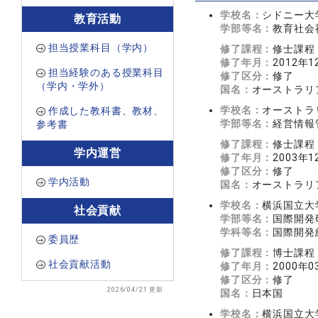
学校名：
シドニー大学（U
教育活動
学部等名：
教育社会福祉
担当授業科目（学内）
修了課程：
修士課程
修了年月：
2012年1
担当経験のある授業科目
修了区分：
修了
（学内・学外）
国名：
オーストラリ
学校名：
オーストラリア国
作成した教科書、教材、
学部等名：
経営情報管理
参考書
修了課程：
修士課程
学内運営
修了年月：
2003年1
修了区分：
修了
学内活動
国名：
オーストラリ
学校名：
横浜国立大
社会貢献
学部等名：
国際開発
学科等名：
国際開発
委員歴
修了課程：
博士課程
社会貢献活動
修了年月：
2000年0
修了区分：
修了
2026/04/21 更新
国名：
日本国
学校名：
横浜国立大