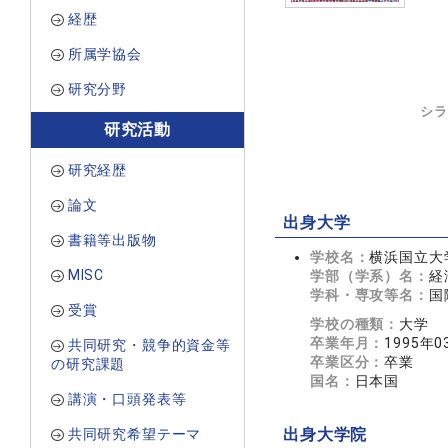
経歴
所属学協会
研究分野
シラ
研究活動
研究経歴
論文
出身大学
書籍等出版物
学校名：
横浜国立大
MISC
学部（学系）名：
経
学科・専攻等名：
国
受賞
学校の種類：
大学
卒業年月：
1995年0
共同研究・競争的資金等
卒業区分：
卒業
の研究課題
国名：
日本国
講演・口頭発表等
共同研究希望テーマ
出身大学院