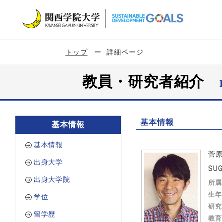
トップ
詳細ページ
教員・研究者紹介
基本情報
基本情報
基本情報
菅
出身大学
SUG
出身大学院
所属
生年
学位
研究
留学歴
教育