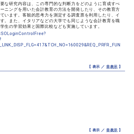
主要な研究内容は、この専門的な判断力をどのように育成すべ
ラーニングを用いた会計教育の方法を開発したり、その教育方
しています。客観的思考力を測定する調査票を利用したり、イ
ます。また、イタリアなどの大学でも同じような会計教育を職
の学生の学習効果と国際比較なども実施しています。
nSSOLoginControlFree?
?
_LINK_DISP_FLG=417&TCH_NO=160029&REQ_PRFR_FUN
【 表示 ／
非表示
】
【 表示 ／
非表示
】