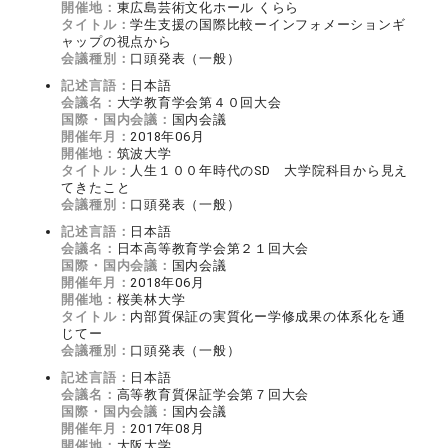
開催地：
東広島芸術文化ホール くらら
タイトル：
学生支援の国際比較ーインフォメーションギ
ャップの視点から
会議種別：
口頭発表（一般）
記述言語：
日本語
会議名：
大学教育学会第４０回大会
国際・国内会議：
国内会議
開催年月：
2018年06月
開催地：
筑波大学
タイトル：
人生１００年時代のSD 大学院科目から見え
てきたこと
会議種別：
口頭発表（一般）
記述言語：
日本語
会議名：
日本高等教育学会第２１回大会
国際・国内会議：
国内会議
開催年月：
2018年06月
開催地：
桜美林大学
タイトル：
内部質保証の実質化ー学修成果の体系化を通
じてー
会議種別：
口頭発表（一般）
記述言語：
日本語
会議名：
高等教育質保証学会第７回大会
国際・国内会議：
国内会議
開催年月：
2017年08月
開催地：
大阪大学