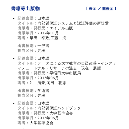
書籍等出版物
【 表示 ／
非表示
】
記述言語：
日本語
タイトル：
内部質保証システムと認証評価の新段階
出版者・発行元：
エイデル出版
出版年月：
2017年01月
著者：
早田 幸政,工藤 潤
著書種別：
一般書
担当区分：
共著
記述言語：
日本語
タイトル：
データによる大学教育の自己改善－インステ
ィテュートナル・リサーチの過去・現在・展望ー
出版者・発行元：
早稲田大学出版局
出版年月：
2015年06月
著者：
沖 清豪,岡田 聡志
著書種別：
学術書
担当区分：
共著
記述言語：
日本語
タイトル：
内部質保証ハンドブック
出版者・発行元：
大学基準協会
出版年月：
2015年06月
著者：
大学基準協会