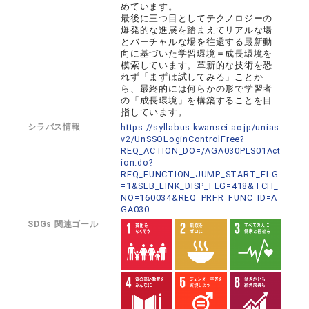
めています。
最後に三つ目としてテクノロジーの
爆発的な進展を踏まえてリアルな場
とバーチャルな場を往還する最新動
向に基づいた学習環境＝成長環境を
模索しています。革新的な技術を恐
れず「まずは試してみる」ことか
ら、最終的には何らかの形で学習者
の「成長環境」を構築することを目
指しています。
シラバス情報
https://syllabus.kwansei.ac.jp/unias
v2/UnSSOLoginControlFree?
REQ_ACTION_DO=/AGA030PLS01Act
ion.do?
REQ_FUNCTION_JUMP_START_FLG
=1&SLB_LINK_DISP_FLG=418&TCH_
NO=160034&REQ_PRFR_FUNC_ID=A
GA030
SDGs 関連ゴール