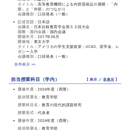
タイトル：
高等教育機関による内部質保証の展開：「内
部」と「外部」のつながり
会議種別：
口頭発表（一般）
記述言語：
日本語
会議名：
日本比較教育学会第５３回大会
国際・国内会議：
国内会議
開催年月：
2017年06月
開催地：
東京大学
タイトル：
アメリカの学生支援政策：UCAS、奨学金、レ
ガシー入学
会議種別：
口頭発表（一般）
全件表示 >>
担当授業科目（学内）
【 表示 ／
非表示
】
履修年度：
2026年度（西暦）
提供部署名：
教育学部
授業科目名：
教育の現代的課題研究
授業形式：
代表者
履修年度：
2026年度（西暦）
提供部署名：
教育学部