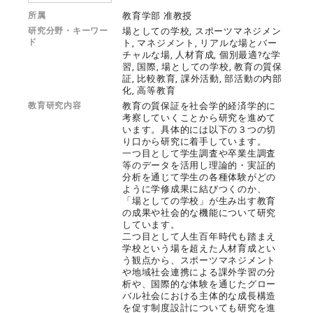
所属
教育学部 准教授
研究分野・キーワー
場としての学校, スポーツマネジメン
ド
ト, マネジメント, リアルな場とバー
チャルな場, 人材育成, 個別最適?な学
習, 国際, 場としての学校, 教育の質保
証, 比較教育, 課外活動, 部活動の内部
化, 高等教育
教育研究内容
教育の質保証を社会学的経済学的に
考察していくことから研究を進めて
います。具体的には以下の３つの切
り口から研究に着手しています。
一つ目として学生調査や卒業生調査
等のデータを活用し理論的・実証的
分析を通じて学生の各種体験がどの
ように学修成果に結びつくのか、
「場としての学校」が生み出す教育
の成果や社会的な機能について研究
しています。
二つ目として人生百年時代も踏まえ
学校という場を超えた人材育成とい
う観点から、スポーツマネジメント
や地域社会連携による課外学習の分
析や、国際的な体験を通じたグロー
バル社会における主体的な成長構造
を促す制度設計についても研究を進