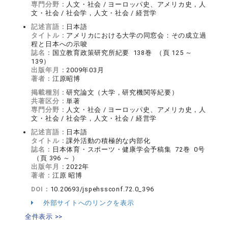
専門分野：
人文・社会 / ヨーロッパ史、アメリカ史，人
文・社会 / 社会学，人文・社会 / 経営学
記述言語：
日本語
タイトル：
アメリカにおける大学の同窓会：その成立過
程と日本への示唆
誌名：
国立教育政策研究所紀要 138巻 （頁 125 ～
139）
出版年月：
2009年03月
著者：
江原昭博
掲載種別：
研究論文（大学，研究機関等紀要）
共著区分：
単著
専門分野：
人文・社会 / ヨーロッパ史、アメリカ史，人
文・社会 / 社会学，人文・社会 / 経営学
記述言語：
日本語
タイトル：
課外活動の積極的な内部化
誌名：
日本体育・スポーツ・健康学会予稿集 72巻 0号
（頁 396 ～ ）
出版年月：
2022年
著者：
江原 昭博
DOI：
10.20693/jspehssconf.72.0_396
外部サイトへのリンクを表示
全件表示 >>