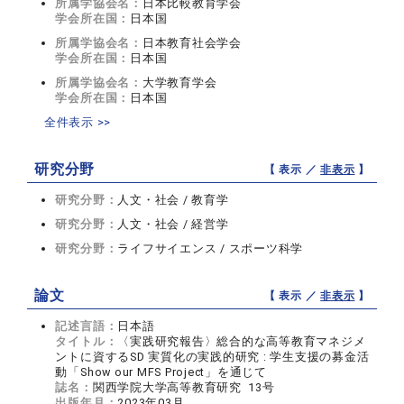
所属学協会名：
日本比較教育学会
学会所在国：
日本国
所属学協会名：
日本教育社会学会
学会所在国：
日本国
所属学協会名：
大学教育学会
学会所在国：
日本国
全件表示 >>
研究分野
【 表示 ／
非表示
】
研究分野：
人文・社会 / 教育学
研究分野：
人文・社会 / 経営学
研究分野：
ライフサイエンス / スポーツ科学
論文
【 表示 ／
非表示
】
記述言語：
日本語
タイトル：
〈実践研究報告〉総合的な高等教育マネジメ
ントに資するSD 実質化の実践的研究 : 学生支援の募金活
動「Show our MFS Project」を通じて
誌名：
関西学院大学高等教育研究 13号
出版年月：
2023年03月