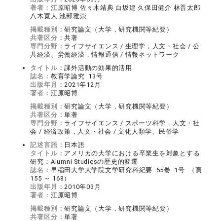
著者：
江原昭博 佐々木靖典 白坂建 久保田健介 林晋太郎
八木寛人 池部雅崇
掲載種別：
研究論文（大学，研究機関等紀要）
共著区分：
共著
専門分野：
ライフサイエンス / 生理学，人文・社会 / 公
共経済、労働経済，情報通信 / 情報ネットワーク
タイトル：
課外活動の効果的活用
誌名：
教育学論究 13号
出版年月：
2021年12月
著者：
江原昭博
掲載種別：
研究論文（大学，研究機関等紀要）
共著区分：
単著
専門分野：
ライフサイエンス / スポーツ科学，人文・社
会 / 経済政策，人文・社会 / 文化人類学、民俗学
記述言語：
日本語
タイトル：
アメリカの大学における卒業生を対象とする
研究：Alumni Studiesの歴史的変遷
誌名：
早稲田大学大学院文学研究科紀要 55巻 1号 （頁
155 ～ 168）
出版年月：
2010年03月
著者：
江原昭博
掲載種別：
研究論文（大学，研究機関等紀要）
共著区分：
単著