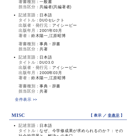
著書種別：
一般書
担当区分：
共編者(共編著者)
記述言語：
日本語
タイトル：
DUOセレクト
出版者・発行元：
アイシーピー
出版年月：
2001年03月
著者：
鈴木陽一,江原昭博
著書種別：
事典・辞書
担当区分：
共著
記述言語：
日本語
タイトル：
DUO3.0
出版者・発行元：
アイシーピー
出版年月：
2000年03月
著者：
鈴木陽一,江原昭博
著書種別：
事典・辞書
担当区分：
共著
全件表示 >>
MISC
【 表示 ／
非表示
】
記述言語：
日本語
タイトル：
なぜ、今学修成果が求められるのか？：その
社会的背景と、解決への糸口