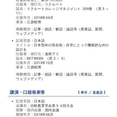
出版者・発行元：
リクルート
誌名：
リクルートカレッジマネジメント 209巻 （頁 5 ～
11）
出版年月：
2018年04月
著者：
江原昭博
掲載種別：
記事・総説・解説・論説等（商業誌、新聞、
ウェブメディア）
記述言語：
日本語
タイトル：
日本型IRの現在地：自学にとって機能的なIRの
設計を
出版者・発行元：
進研アド
誌名：
BETWEEN （頁 3 ～ 5）
出版年月：
2013年10月
著者：
江原昭博
掲載種別：
記事・総説・解説・論説等（商業誌、新聞、
ウェブメディア）
講演・口頭発表等
【 表示 ／
非表示
】
記述言語：
日本語
会議名：
比較教育学会第５４回大会
国際・国内会議：
国内会議
開催年月：
2018年06月