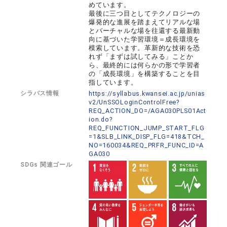
めています。
最後に三つ目としてテクノロジーの
爆発的な進展を踏まえてリアルな場
とバーチャルな場を往還する最新動
向に基づいた学習環境＝成長環境を
模索しています。革新的な技術を恐
れず「まずは試してみる」ことか
ら、最終的には何らかの形で学習者
の「成長環境」を構築することを目
指しています。
シラバス情報
https://syllabus.kwansei.ac.jp/unias
v2/UnSSOLoginControlFree?
REQ_ACTION_DO=/AGA030PLS01Act
ion.do?
REQ_FUNCTION_JUMP_START_FLG
=1&SLB_LINK_DISP_FLG=418&TCH_
NO=160034&REQ_PRFR_FUNC_ID=A
GA030
SDGs 関連ゴール