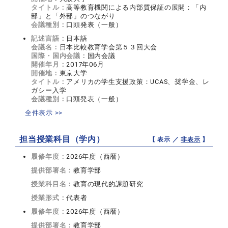
タイトル：
高等教育機関による内部質保証の展開：「内
部」と「外部」のつながり
会議種別：
口頭発表（一般）
記述言語：
日本語
会議名：
日本比較教育学会第５３回大会
国際・国内会議：
国内会議
開催年月：
2017年06月
開催地：
東京大学
タイトル：
アメリカの学生支援政策：UCAS、奨学金、レ
ガシー入学
会議種別：
口頭発表（一般）
全件表示 >>
担当授業科目（学内）
【 表示 ／
非表示
】
履修年度：
2026年度（西暦）
提供部署名：
教育学部
授業科目名：
教育の現代的課題研究
授業形式：
代表者
履修年度：
2026年度（西暦）
提供部署名：
教育学部