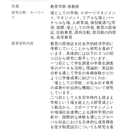
所属
教育学部 准教授
研究分野・キーワー
場としての学校, スポーツマネジメン
ド
ト, マネジメント, リアルな場とバー
チャルな場, 人材育成, 個別最適?な学
習, 国際, 場としての学校, 教育の質保
証, 比較教育, 課外活動, 部活動の内部
化, 高等教育
教育研究内容
教育の質保証を社会学的経済学的に
考察していくことから研究を進めて
います。具体的には以下の３つの切
り口から研究に着手しています。
一つ目として学生調査や卒業生調査
等のデータを活用し理論的・実証的
分析を通じて学生の各種体験がどの
ように学修成果に結びつくのか、
「場としての学校」が生み出す教育
の成果や社会的な機能について研究
しています。
二つ目として人生百年時代も踏まえ
学校という場を超えた人材育成とい
う観点から、スポーツマネジメント
や地域社会連携による課外学習の分
析や、国際的な体験を通じたグロー
バル社会における主体的な成長構造
を促す制度設計についても研究を進