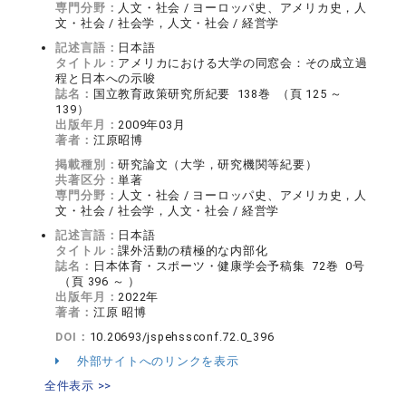
専門分野：
人文・社会 / ヨーロッパ史、アメリカ史，人
文・社会 / 社会学，人文・社会 / 経営学
記述言語：
日本語
タイトル：
アメリカにおける大学の同窓会：その成立過
程と日本への示唆
誌名：
国立教育政策研究所紀要 138巻 （頁 125 ～
139）
出版年月：
2009年03月
著者：
江原昭博
掲載種別：
研究論文（大学，研究機関等紀要）
共著区分：
単著
専門分野：
人文・社会 / ヨーロッパ史、アメリカ史，人
文・社会 / 社会学，人文・社会 / 経営学
記述言語：
日本語
タイトル：
課外活動の積極的な内部化
誌名：
日本体育・スポーツ・健康学会予稿集 72巻 0号
（頁 396 ～ ）
出版年月：
2022年
著者：
江原 昭博
DOI：
10.20693/jspehssconf.72.0_396
外部サイトへのリンクを表示
全件表示 >>