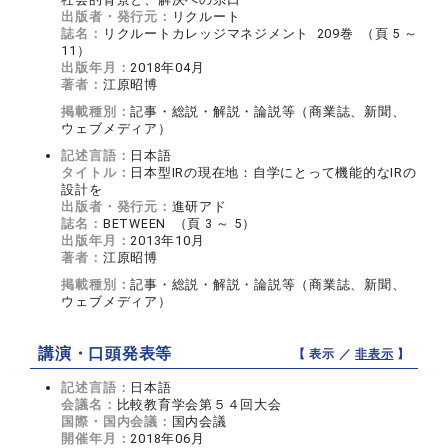
出版者・発行元：
リクルート
誌名：
リクルートカレッジマネジメント 209巻 （頁 5 ～
11）
出版年月：
2018年04月
著者：
江原昭博
掲載種別：
記事・総説・解説・論説等（商業誌、新聞、
ウェブメディア）
記述言語：
日本語
タイトル：
日本型IRの現在地：自学にとって機能的なIRの
設計を
出版者・発行元：
進研アド
誌名：
BETWEEN （頁 3 ～ 5）
出版年月：
2013年10月
著者：
江原昭博
掲載種別：
記事・総説・解説・論説等（商業誌、新聞、
ウェブメディア）
講演・口頭発表等
【 表示 ／
非表示
】
記述言語：
日本語
会議名：
比較教育学会第５４回大会
国際・国内会議：
国内会議
開催年月：
2018年06月