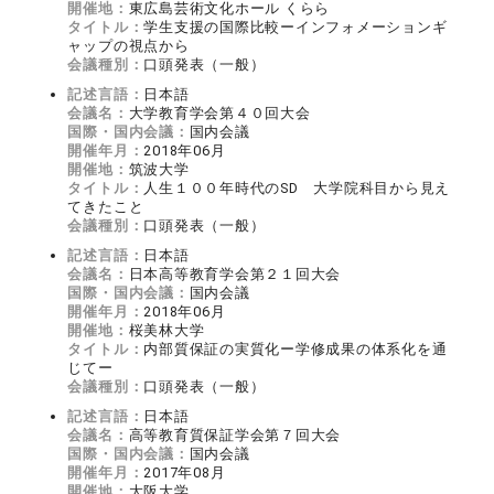
開催地：
東広島芸術文化ホール くらら
タイトル：
学生支援の国際比較ーインフォメーションギ
ャップの視点から
会議種別：
口頭発表（一般）
記述言語：
日本語
会議名：
大学教育学会第４０回大会
国際・国内会議：
国内会議
開催年月：
2018年06月
開催地：
筑波大学
タイトル：
人生１００年時代のSD 大学院科目から見え
てきたこと
会議種別：
口頭発表（一般）
記述言語：
日本語
会議名：
日本高等教育学会第２１回大会
国際・国内会議：
国内会議
開催年月：
2018年06月
開催地：
桜美林大学
タイトル：
内部質保証の実質化ー学修成果の体系化を通
じてー
会議種別：
口頭発表（一般）
記述言語：
日本語
会議名：
高等教育質保証学会第７回大会
国際・国内会議：
国内会議
開催年月：
2017年08月
開催地：
大阪大学