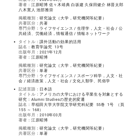
著者：
江原昭博 佐々木靖典 白坂建 久保田健介 林晋太郎
八木寛人 池部雅崇
掲載種別：
研究論文（大学，研究機関等紀要）
共著区分：
共著
専門分野：
ライフサイエンス / 生理学，人文・社会 / 公
共経済、労働経済，情報通信 / 情報ネットワーク
タイトル：
課外活動の効果的活用
誌名：
教育学論究 13号
出版年月：
2021年12月
著者：
江原昭博
掲載種別：
研究論文（大学，研究機関等紀要）
共著区分：
単著
専門分野：
ライフサイエンス / スポーツ科学，人文・社
会 / 経済政策，人文・社会 / 文化人類学、民俗学
記述言語：
日本語
タイトル：
アメリカの大学における卒業生を対象とする
研究：Alumni Studiesの歴史的変遷
誌名：
早稲田大学大学院文学研究科紀要 55巻 1号 （頁
155 ～ 168）
出版年月：
2010年03月
著者：
江原昭博
掲載種別：
研究論文（大学，研究機関等紀要）
共著区分：
単著