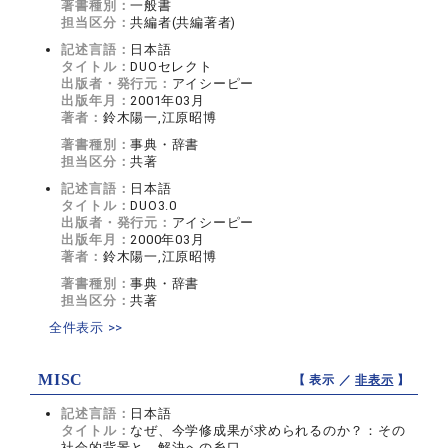
著書種別：
一般書
担当区分：
共編者(共編著者)
記述言語：
日本語
タイトル：
DUOセレクト
出版者・発行元：
アイシーピー
出版年月：
2001年03月
著者：
鈴木陽一,江原昭博
著書種別：
事典・辞書
担当区分：
共著
記述言語：
日本語
タイトル：
DUO3.0
出版者・発行元：
アイシーピー
出版年月：
2000年03月
著者：
鈴木陽一,江原昭博
著書種別：
事典・辞書
担当区分：
共著
全件表示 >>
MISC
【 表示 ／
非表示
】
記述言語：
日本語
タイトル：
なぜ、今学修成果が求められるのか？：その
社会的背景と、解決への糸口