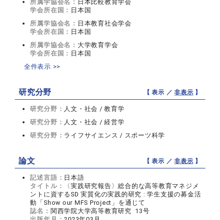
所属学協会名：
日本比較教育学会
学会所在国：
日本国
所属学協会名：
日本教育社会学会
学会所在国：
日本国
所属学協会名：
大学教育学会
学会所在国：
日本国
全件表示 >>
研究分野
【 表示 ／
非表示
】
研究分野：
人文・社会 / 教育学
研究分野：
人文・社会 / 経営学
研究分野：
ライフサイエンス / スポーツ科学
論文
【 表示 ／
非表示
】
記述言語：
日本語
タイトル：
〈実践研究報告〉総合的な高等教育マネジメ
ントに資するSD 実質化の実践的研究 : 学生支援の募金活
動「Show our MFS Project」を通じて
誌名：
関西学院大学高等教育研究 13号
出版年月：
2023年03月