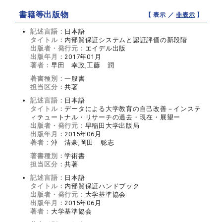
書籍等出版物
【 表示 ／
非表示
】
記述言語：
日本語
タイトル：
内部質保証システムと認証評価の新段階
出版者・発行元：
エイデル出版
出版年月：
2017年01月
著者：
早田 幸政,工藤 潤
著書種別：
一般書
担当区分：
共著
記述言語：
日本語
タイトル：
データによる大学教育の自己改善－インステ
ィテュートナル・リサーチの過去・現在・展望ー
出版者・発行元：
早稲田大学出版局
出版年月：
2015年06月
著者：
沖 清豪,岡田 聡志
著書種別：
学術書
担当区分：
共著
記述言語：
日本語
タイトル：
内部質保証ハンドブック
出版者・発行元：
大学基準協会
出版年月：
2015年06月
著者：
大学基準協会